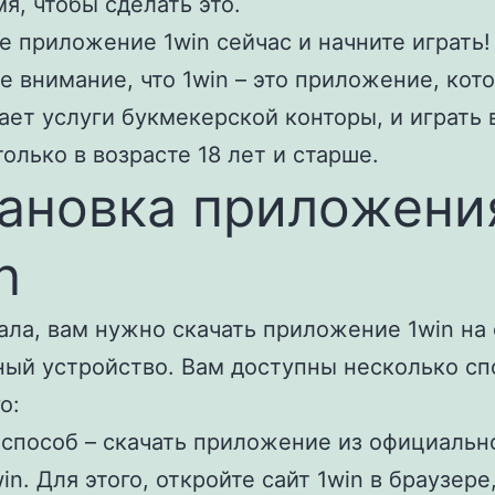
мя, чтобы сделать это.
е приложение 1win сейчас и начните играть!
е внимание, что 1win – это приложение, кот
ает услуги букмекерской конторы, и играть 
олько в возрасте 18 лет и старше.
тановка приложени
n
ала, вам нужно скачать приложение 1win на
ый устройство. Вам доступны несколько сп
о:
способ – скачать приложение из официальн
in. Для этого, откройте сайт 1win в браузере