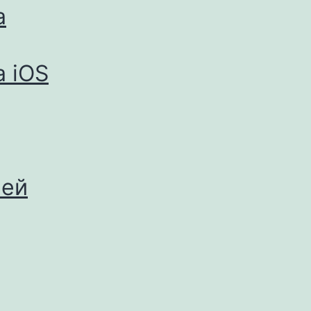
а
а iOS
лей