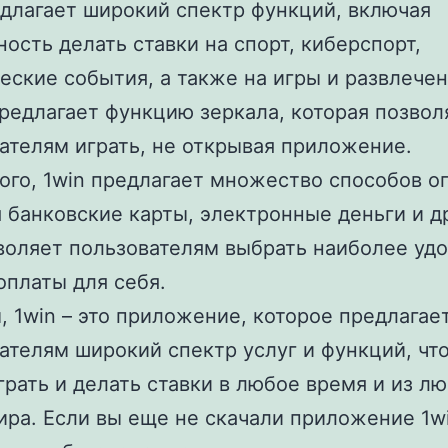
длагает широкий спектр функций, включая
ость делать ставки на спорт, киберспорт,
еские события, а также на игры и развлечен
редлагает функцию зеркала, которая позвол
ателям играть, не открывая приложение.
ого, 1win предлагает множество способов о
 банковские карты, электронные деньги и д
воляет пользователям выбрать наиболее уд
оплаты для себя.
, 1win – это приложение, которое предлагае
ателям широкий спектр услуг и функций, чт
грать и делать ставки в любое время и из л
ира. Если вы еще не скачали приложение 1wi