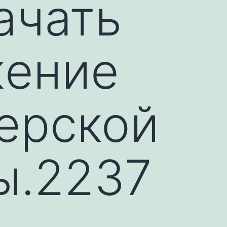
ачать
жение
ерской
ы.2237