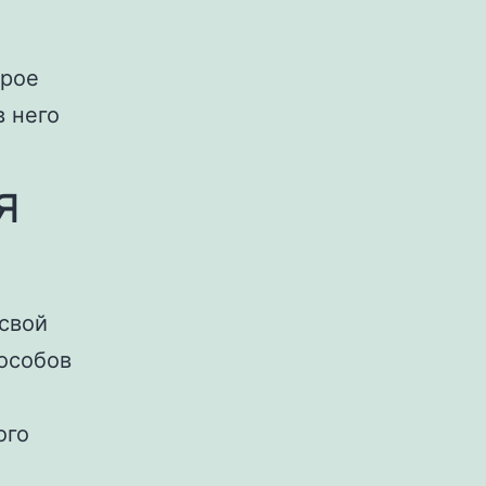
орое
в него
я
 свой
особов
ого
,