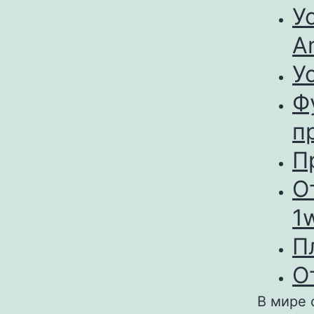
У
A
У
Ф
п
П
О
1
П
О
В мире 