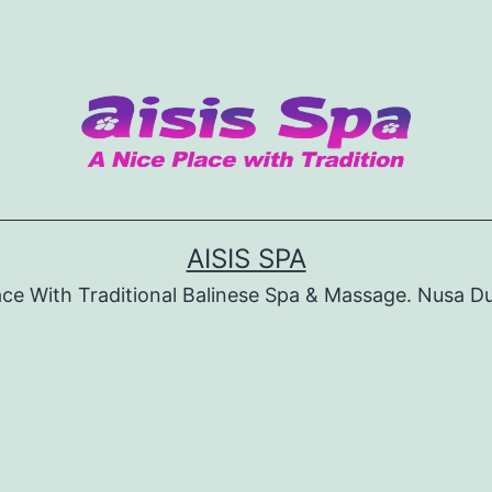
AISIS SPA
ace With Traditional Balinese Spa & Massage. Nusa D