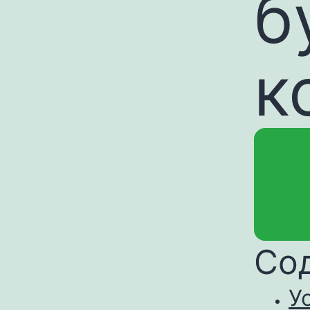
б
к
Со
У