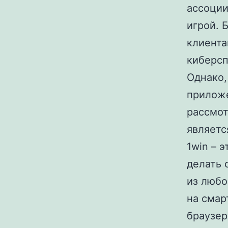
ассоции
игрой. 
клиента
киберсп
Однако,
приложе
рассмот
являетс
1win – 
делать 
из любо
на смар
браузер