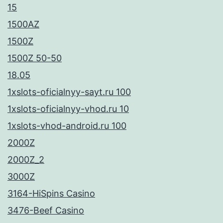
15
1500AZ
1500Z
1500Z 50-50
18.05
1xslots-oficialnyy-sayt.ru 100
1xslots-oficialnyy-vhod.ru 10
1xslots-vhod-android.ru 100
2000Z
2000Z_2
3000Z
3164-HiSpins Casino
3476-Beef Casino