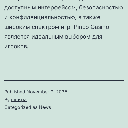
доступным интерфейсом, безопасностью
и конфиденциальностью, а также
широким спектром игр, Pinco Casino
является идеальным выбором для
игроков.
Published
November 9, 2025
By
minspa
Categorized as
News