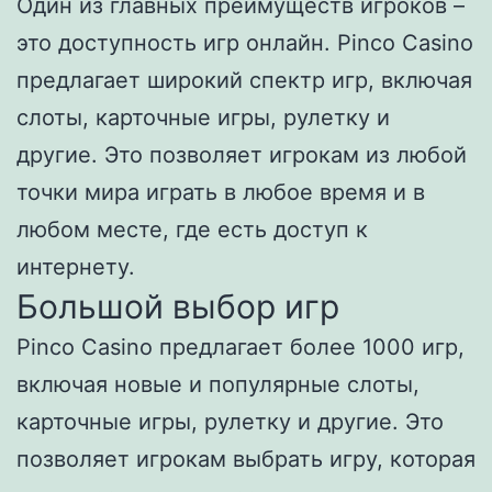
Один из главных преимуществ игроков –
это доступность игр онлайн. Pinco Casino
предлагает широкий спектр игр, включая
слоты, карточные игры, рулетку и
другие. Это позволяет игрокам из любой
точки мира играть в любое время и в
любом месте, где есть доступ к
интернету.
Большой выбор игр
Pinco Casino предлагает более 1000 игр,
включая новые и популярные слоты,
карточные игры, рулетку и другие. Это
позволяет игрокам выбрать игру, которая