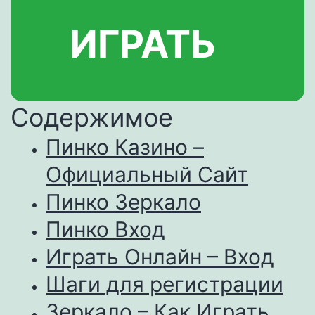
ИГРАТЬ
Содержимое
Пинко Казино –
Официальный Сайт
Пинко Зеркало
Пинко Вход
Играть Онлайн – Вход
Шаги для регистрации
Зеркало – Как Играть