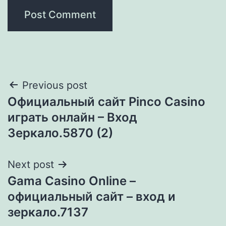
Post
Previous post
Официальный сайт Pinco Casino
navigation
играть онлайн – Вход
Зеркало.5870 (2)
Next post
Gama Casino Online –
официальный сайт – вход и
зеркало.7137