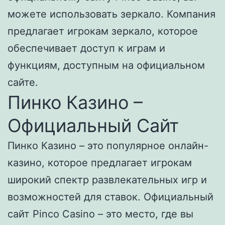
можете использовать зеркало. Компания
предлагает игрокам зеркало, которое
обеспечивает доступ к играм и
функциям, доступным на официальном
сайте.
Пинко Казино –
Официальный Сайт
Пинко Казино – это популярное онлайн-
казино, которое предлагает игрокам
широкий спектр развлекательных игр и
возможностей для ставок. Официальный
сайт Pinco Casino – это место, где вы