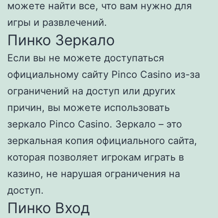
можете найти все, что вам нужно для
игры и развлечений.
Пинко Зеркало
Если вы не можете доступаться
официальному сайту Pinco Casino из-за
ограничений на доступ или других
причин, вы можете использовать
зеркало Pinco Casino. Зеркало – это
зеркальная копия официального сайта,
которая позволяет игрокам играть в
казино, не нарушая ограничения на
доступ.
Пинко Вход