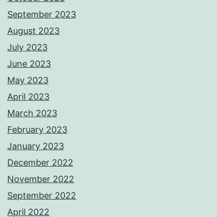
September 2023
August 2023
July 2023
June 2023
May 2023
April 2023
March 2023
February 2023
January 2023
December 2022
November 2022
September 2022
April 2022