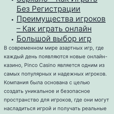
Без Регистрации
Преимущества игроков
– Как играть онлайн
Большой выбор игр
В современном мире азартных игр, где
каждый день появляются новые онлайн-
казино, Pinco Casino является одним из
самых популярных и надежных игроков.
Компания была основана с целью
создать уникальное и безопасное
пространство для игроков, где они могут
насладиться игрой и получать реальные