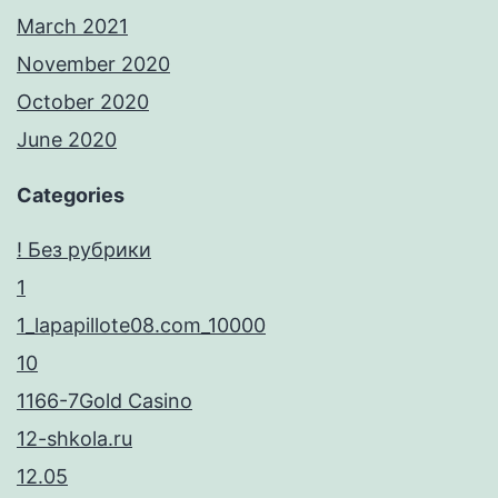
March 2021
November 2020
October 2020
June 2020
Categories
! Без рубрики
1
1_lapapillote08.com_10000
10
1166-7Gold Casino
12-shkola.ru
12.05