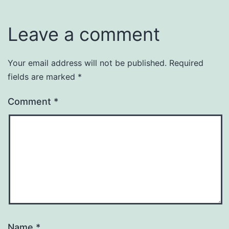
Leave a comment
Your email address will not be published.
Required
fields are marked
*
Comment
*
Name
*