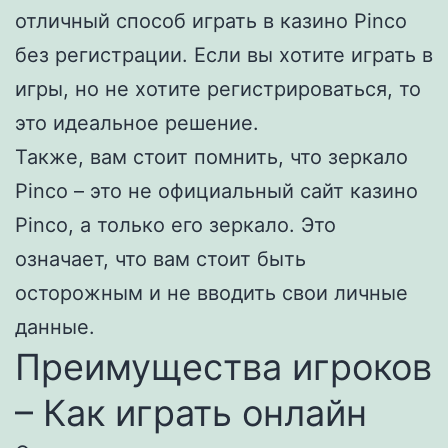
отличный способ играть в казино Pinco
без регистрации. Если вы хотите играть в
игры, но не хотите регистрироваться, то
это идеальное решение.
Также, вам стоит помнить, что зеркало
Pinco – это не официальный сайт казино
Pinco, а только его зеркало. Это
означает, что вам стоит быть
осторожным и не вводить свои личные
данные.
Преимущества игроков
– Как играть онлайн