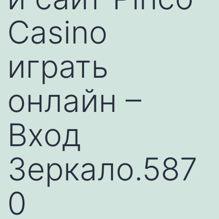
Casino
играть
онлайн –
Вход
Зеркало.587
0