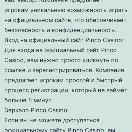
игрокам уникальную возможность играть
на официальном сайте, что обеспечивает
безопасность и конфиденциальность.
Вход на официальный сайт Pinco Casino:
Для входа на официальный сайт Pinco
Casino, вам нужно просто кликнуть по
ссылке и зарегистрироваться. Компания
предлагает игрокам простой и быстрый
процесс регистрации, который не займет
больше 5 минут.
Зеркало Pinco Casino:
Если вы не можете доступаться
официальному сайту Pinco Casino, вы