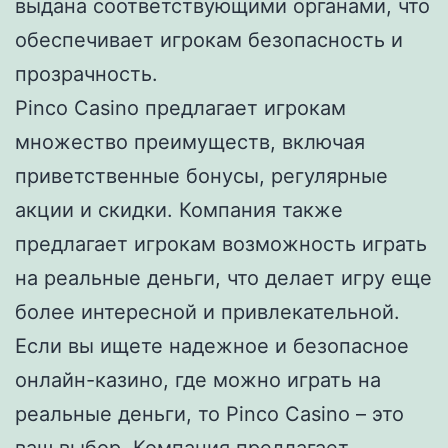
выдана соответствующими органами, что
обеспечивает игрокам безопасность и
прозрачность.
Pinco Casino предлагает игрокам
множество преимуществ, включая
приветственные бонусы, регулярные
акции и скидки. Компания также
предлагает игрокам возможность играть
на реальные деньги, что делает игру еще
более интересной и привлекательной.
Если вы ищете надежное и безопасное
онлайн-казино, где можно играть на
реальные деньги, то Pinco Casino – это
ваш выбор. Компания предлагает