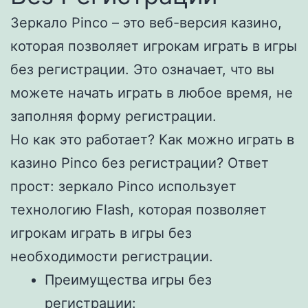
Зеркало Pinco – это веб-версия казино,
которая позволяет игрокам играть в игры
без регистрации. Это означает, что вы
можете начать играть в любое время, не
заполняя форму регистрации.
Но как это работает? Как можно играть в
казино Pinco без регистрации? Ответ
прост: зеркало Pinco использует
технологию Flash, которая позволяет
игрокам играть в игры без
необходимости регистрации.
Преимущества игры без
регистрации: