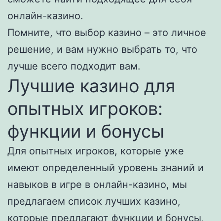
онлайн-казино.
Помните, что выбор казино – это личное
решение, и вам нужно выбрать то, что
лучше всего подходит вам.
Лучшие казино для
опытных игроков:
функции и бонусы
Для опытных игроков, которые уже
имеют определенный уровень знаний и
навыков в игре в онлайн-казино, мы
предлагаем список лучших казино,
которые предлагают функции и бонусы,