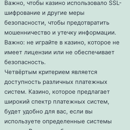
Важно, чтобы казино использовало SSL-
шифрование и другие меры
безопасности, чтобы предотвратить
мошенничество и утечку информации.
Важно: не играйте в казино, которое не
имеет лицензии или не обеспечивает
безопасность.
Четвёртым критерием является
доступность различных платежных
систем. Казино, которое предлагает
широкий спектр платежных систем,
будет удобно для вас, если вы
используете определенные системы