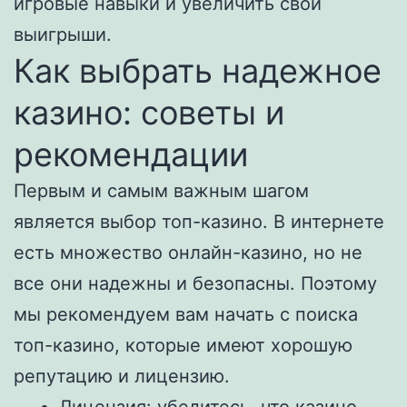
игровые навыки и увеличить свои
выигрыши.
Как выбрать надежное
казино: советы и
рекомендации
Первым и самым важным шагом
является выбор топ-казино. В интернете
есть множество онлайн-казино, но не
все они надежны и безопасны. Поэтому
мы рекомендуем вам начать с поиска
топ-казино, которые имеют хорошую
репутацию и лицензию.
Лицензия: убедитесь, что казино