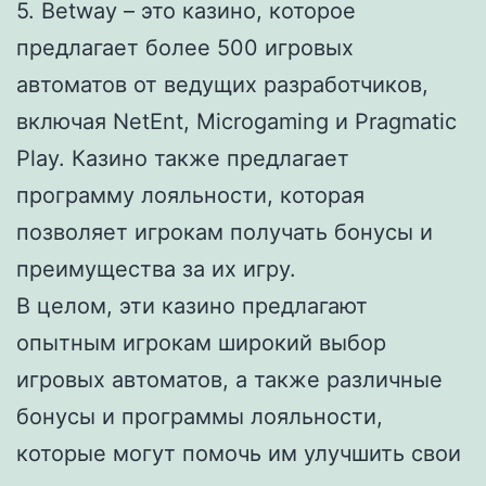
5. Betway – это казино, которое
предлагает более 500 игровых
автоматов от ведущих разработчиков,
включая NetEnt, Microgaming и Pragmatic
Play. Казино также предлагает
программу лояльности, которая
позволяет игрокам получать бонусы и
преимущества за их игру.
В целом, эти казино предлагают
опытным игрокам широкий выбор
игровых автоматов, а также различные
бонусы и программы лояльности,
которые могут помочь им улучшить свои