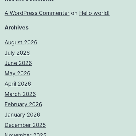
A WordPress Commenter
on
Hello world!
Archives
August 2026
July 2026
June 2026
May 2026
April 2026
March 2026
February 2026
January 2026
December 2025
November 2025