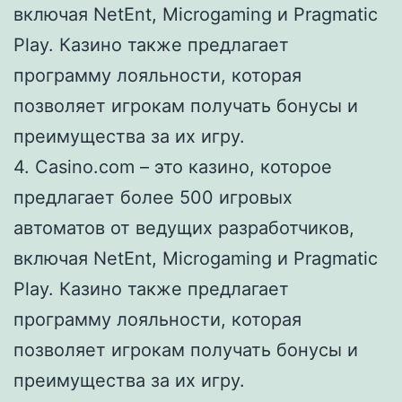
включая NetEnt, Microgaming и Pragmatic
Play. Казино также предлагает
программу лояльности, которая
позволяет игрокам получать бонусы и
преимущества за их игру.
4. Casino.com – это казино, которое
предлагает более 500 игровых
автоматов от ведущих разработчиков,
включая NetEnt, Microgaming и Pragmatic
Play. Казино также предлагает
программу лояльности, которая
позволяет игрокам получать бонусы и
преимущества за их игру.