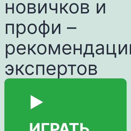
новичков и
профи –
рекомендаци
экспертов
▶️
ИГРАТЬ