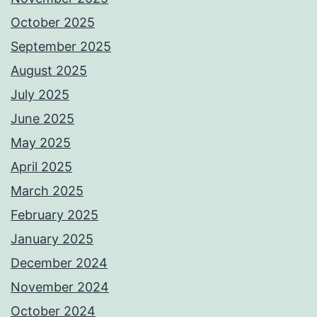
October 2025
September 2025
August 2025
July 2025
June 2025
May 2025
April 2025
March 2025
February 2025
January 2025
December 2024
November 2024
October 2024