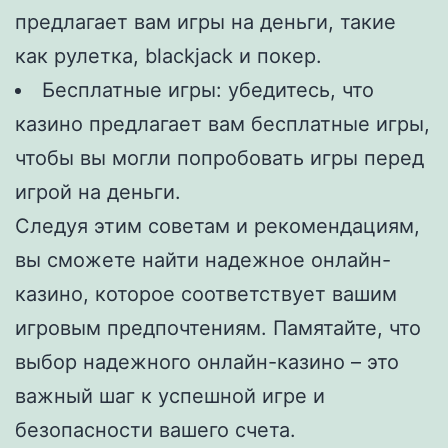
предлагает вам игры на деньги, такие
как рулетка, blackjack и покер.
Бесплатные игры: убедитесь, что
казино предлагает вам бесплатные игры,
чтобы вы могли попробовать игры перед
игрой на деньги.
Следуя этим советам и рекомендациям,
вы сможете найти надежное онлайн-
казино, которое соответствует вашим
игровым предпочтениям. Памятайте, что
выбор надежного онлайн-казино – это
важный шаг к успешной игре и
безопасности вашего счета.