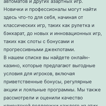
автоматов и других азартных игр.
Новички и профессионалы могут найти
здесь что-то для себя, начиная от
классических игр, таких как рулетка и
бэккарат, до новых и инновационных игр,
таких как слоты с бонусами и
прогрессивными джекпотами.
В нашем списке вы найдете онлайн-
казино, которые предлагают выгодные
условия для игроков, включая
приветственные бонусы, регулярные
акции и лояльные программы. Мы также
рассмотрели и оценили качество
клиентской поддержки каждого из этих