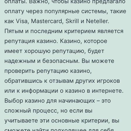
оплаты. Важно, чтобы казино предлагало
оплату через популярные системы, такие
как Visa, Mastercard, Skrill и Neteller.
Пятым и последним критерием является
репутация казино. Казино, которое
имеет хорошую репутацию, будет
надежным и безопасным. Вы можете
проверить репутацию казино,
обратившись к отзывам других игроков
или к информации о казино в интернете.
Выбор казино для начинающих – это
сложный процесс, но если вы
учитываете эти основные критерии, вы
сможете найти подходящее для себя