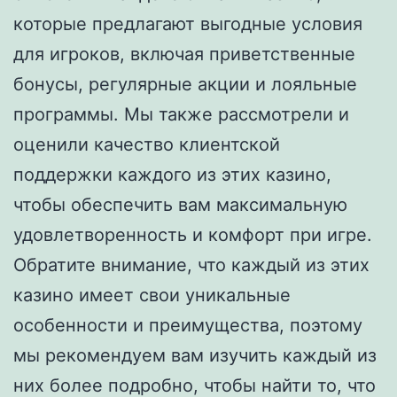
которые предлагают выгодные условия
для игроков, включая приветственные
бонусы, регулярные акции и лояльные
программы. Мы также рассмотрели и
оценили качество клиентской
поддержки каждого из этих казино,
чтобы обеспечить вам максимальную
удовлетворенность и комфорт при игре.
Обратите внимание, что каждый из этих
казино имеет свои уникальные
особенности и преимущества, поэтому
мы рекомендуем вам изучить каждый из
них более подробно, чтобы найти то, что