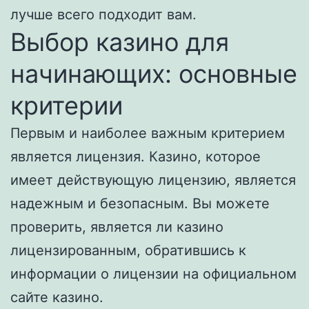
лучше всего подходит вам.
Выбор казино для
начинающих: основные
критерии
Первым и наиболее важным критерием
является лицензия. Казино, которое
имеет действующую лицензию, является
надежным и безопасным. Вы можете
проверить, является ли казино
лицензированным, обратившись к
информации о лицензии на официальном
сайте казино.