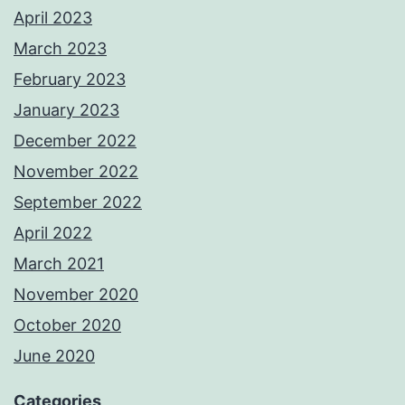
April 2023
March 2023
February 2023
January 2023
December 2022
November 2022
September 2022
April 2022
March 2021
November 2020
October 2020
June 2020
Categories