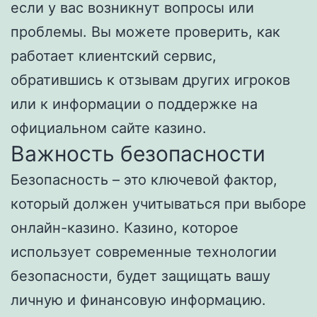
если у вас возникнут вопросы или
проблемы. Вы можете проверить, как
работает клиентский сервис,
обратившись к отзывам других игроков
или к информации о поддержке на
официальном сайте казино.
Важность безопасности
Безопасность – это ключевой фактор,
который должен учитываться при выборе
онлайн-казино. Казино, которое
использует современные технологии
безопасности, будет защищать вашу
личную и финансовую информацию.