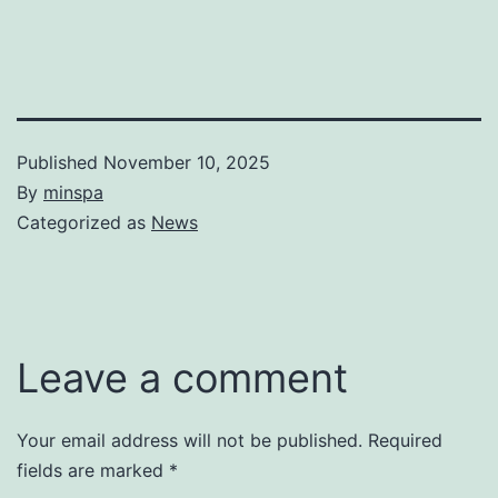
Published
November 10, 2025
By
minspa
Categorized as
News
Leave a comment
Your email address will not be published.
Required
fields are marked
*