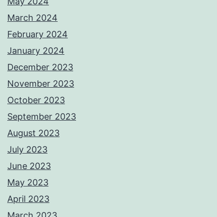
May 2024
March 2024
February 2024
January 2024
December 2023
November 2023
October 2023
September 2023
August 2023
July 2023
June 2023
May 2023
April 2023
March 2023