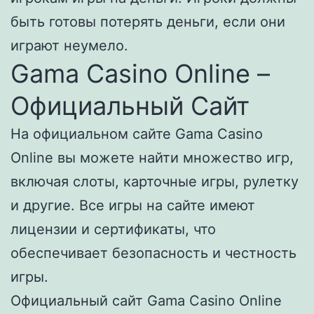
быть готовы потерять деньги, если они
играют неумело.
Gama Casino Online –
Официальный Сайт
На официальном сайте Gama Casino
Online вы можете найти множество игр,
включая слоты, карточные игры, рулетку
и другие. Все игры на сайте имеют
лицензии и сертификаты, что
обеспечивает безопасность и честность
игры.
Официальный сайт Gama Casino Online