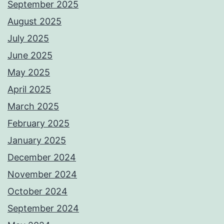
September 2025
August 2025
July 2025
June 2025
May 2025
April 2025
March 2025
February 2025
January 2025
December 2024
November 2024
October 2024
September 2024