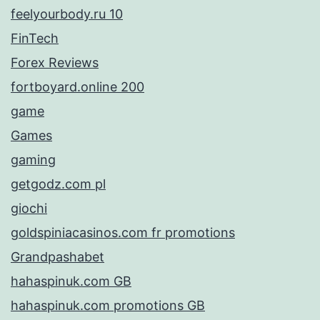
feelyourbody.ru 10
FinTech
Forex Reviews
fortboyard.online 200
game
Games
gaming
getgodz.com pl
giochi
goldspiniacasinos.com fr promotions
Grandpashabet
hahaspinuk.com GB
hahaspinuk.com promotions GB