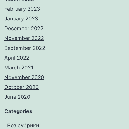
February 2023
January 2023
December 2022
November 2022
September 2022
April 2022
March 2021
November 2020
October 2020
June 2020
Categories
! Без рубрики