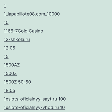
1
1_lapapillote08.com_10000
10
1166-7Gold Casino
12-shkola.ru
12.05
15
1500AZ
1500Z
1500Z 50-50
18.05
1xslots-oficialnyy-sayt.ru 100
1xslots-oficialnyy-vhod.ru 10