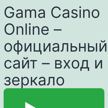
Gama Casino
Online –
официальный
сайт – вход и
зеркало
▶️