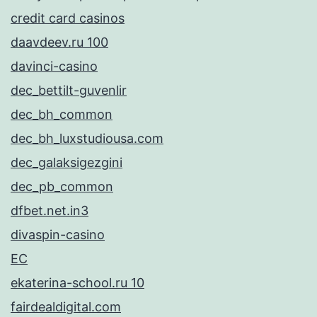
credit card casinos
daavdeev.ru 100
davinci-casino
dec_bettilt-guvenlir
dec_bh_common
dec_bh_luxstudiousa.com
dec_galaksigezgini
dec_pb_common
dfbet.net.in3
divaspin-casino
EC
ekaterina-school.ru 10
fairdealdigital.com