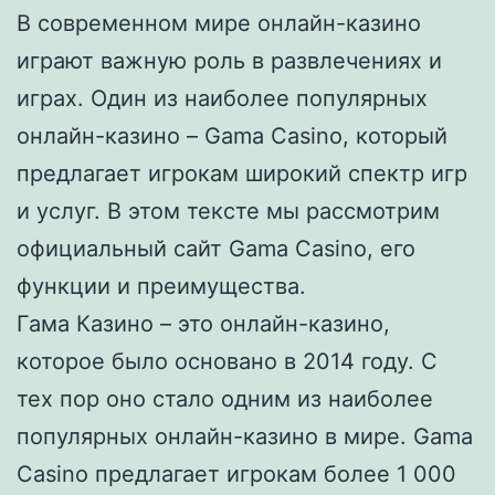
В современном мире онлайн-казино
играют важную роль в развлечениях и
играх. Один из наиболее популярных
онлайн-казино – Gama Casino, который
предлагает игрокам широкий спектр игр
и услуг. В этом тексте мы рассмотрим
официальный сайт Gama Casino, его
функции и преимущества.
Гама Казино – это онлайн-казино,
которое было основано в 2014 году. С
тех пор оно стало одним из наиболее
популярных онлайн-казино в мире. Gama
Casino предлагает игрокам более 1 000