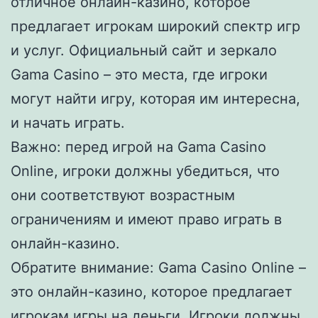
отличное онлайн-казино, которое
предлагает игрокам широкий спектр игр
и услуг. Официальный сайт и зеркало
Gama Casino – это места, где игроки
могут найти игру, которая им интересна,
и начать играть.
Важно: перед игрой на Gama Casino
Online, игроки должны убедиться, что
они соответствуют возрастным
ограничениям и имеют право играть в
онлайн-казино.
Обратите внимание: Gama Casino Online –
это онлайн-казино, которое предлагает
игрокам игры на деньги. Игроки должны