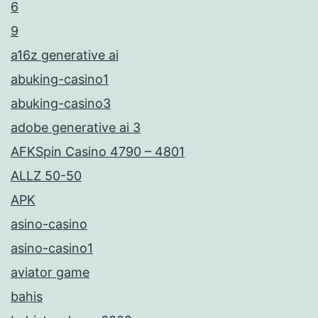
6
9
a16z generative ai
abuking-casino1
abuking-casino3
adobe generative ai 3
AFKSpin Casino 4790 – 4801
ALLZ 50-50
APK
asino-casino
asino-casino1
aviator game
bahis