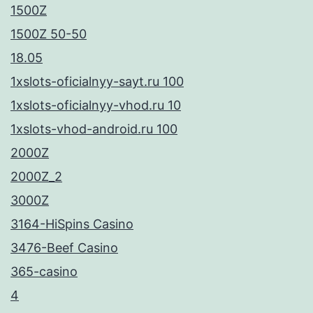
1500Z
1500Z 50-50
18.05
1xslots-oficialnyy-sayt.ru 100
1xslots-oficialnyy-vhod.ru 10
1xslots-vhod-android.ru 100
2000Z
2000Z_2
3000Z
3164-HiSpins Casino
3476-Beef Casino
365-casino
4