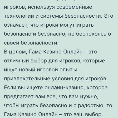
игроков, используя современные
технологии и системы безопасности. Это
означает, что игроки могут играть
безопасно и безопасно, не беспокоясь о
своей безопасности.
В целом, Гама Казино Онлайн – это
отличный выбор для игроков, которые
ищут новый игровой опыт и
привлекательные условия для игроков.
Если вы ищете онлайн-казино, которое
предлагает вам все, что вам нужно,
чтобы играть безопасно и с радостью, то
Гама Казино Онлайн – это ваш выбор.