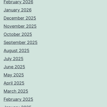
February 2026
January 2026
December 2025
November 2025
October 2025
September 2025
August 2025
July 2025
June 2025
May 2025
April 2025
March 2025
February 2025