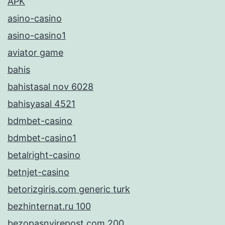
APK
asino-casino
asino-casino1
aviator game
bahis
bahistasal nov 6028
bahisyasal 4521
bdmbet-casino
bdmbet-casino1
betalright-casino
betnjet-casino
betorizgiris.com generic turk
bezhinternat.ru 100
bezopasnyirepost.com 200