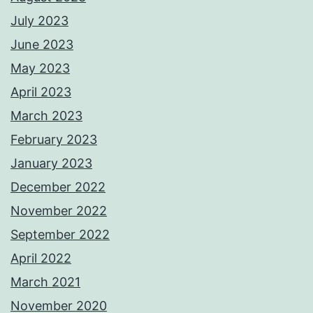
July 2023
June 2023
May 2023
April 2023
March 2023
February 2023
January 2023
December 2022
November 2022
September 2022
April 2022
March 2021
November 2020