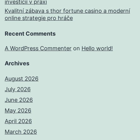
investícií v praxi
Kvalitní zábava s thor fortune casino a moderní
online strategie pro hráče
Recent Comments
A WordPress Commenter
on
Hello world!
Archives
August 2026
July 2026
June 2026
May 2026
April 2026
March 2026