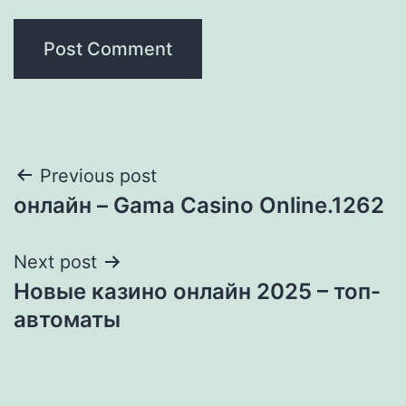
Post
Previous post
онлайн – Gama Casino Online.1262
navigation
Next post
Новые казино онлайн 2025 – топ-
автоматы