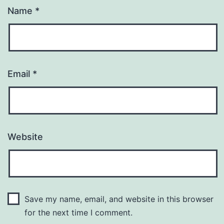
Name
*
Email
*
Website
Save my name, email, and website in this browser
for the next time I comment.