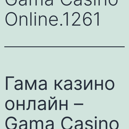
Online.1261
Гама казино
онлайн –
Gama Casino