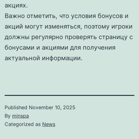
акциях.
Важно отметить, что условия бонусов и
акций могут изменяться, поэтому игроки
должны регулярно проверять страницу с
бонусами и акциями для получения
актуальной информации.
Published
November 10, 2025
By
minspa
Categorized as
News