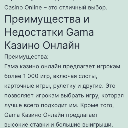
Casino Online – это отличный выбор.
Преимущества и
Недостатки Gama
Казино Онлайн
Преимущества:
Гама казино онлайн предлагает игрокам
более 1 000 игр, включая слоты,
карточные игры, рулетку и другие. Это
позволяет игрокам выбрать игру, которая
лучше всего подходит им. Кроме того,
Gama Казино Онлайн предлагает
высокие ставки и большие выигрыши,