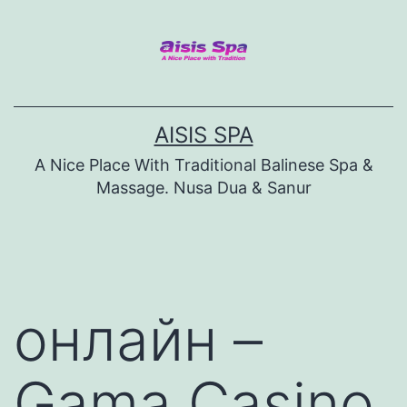
Skip
to
content
AISIS SPA
A Nice Place With Traditional Balinese Spa &
Massage. Nusa Dua & Sanur
онлайн –
Gama Casino