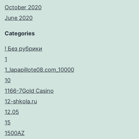
October 2020
June 2020
Categories
! Без рубрики
1
1_lapapillote08.com_10000
10
1166-7Gold Casino
12-shkola.ru
12.05
15
1500AZ