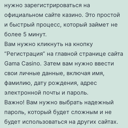
нужно зарегистрироваться на
официальном сайте казино. Это простой
и быстрый процесс, который займет не
более 5 минут.
Вам нужно кликнуть на кнопку
“Регистрация” на главной странице сайта
Gama Casino. Затем вам нужно ввести
свои личные данные, включая имя,
фамилию, дату рождения, адрес
электронной почты и пароль.
Важно! Вам нужно выбрать надежный
пароль, который будет сложным и не
будет использоваться на других сайтах.