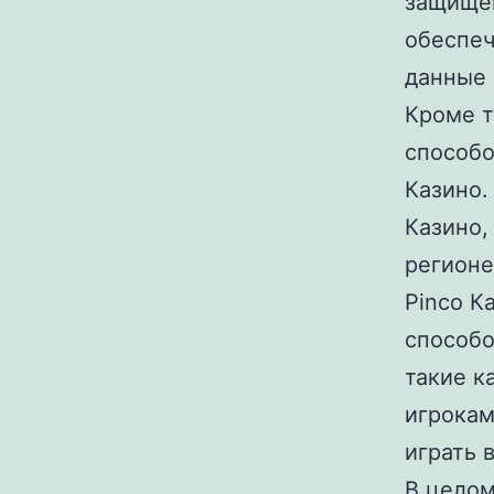
защищен
обеспеч
данные 
Кроме т
способо
Казино.
Казино,
регионе
Pinco К
способо
такие ка
игрокам
играть 
В целом