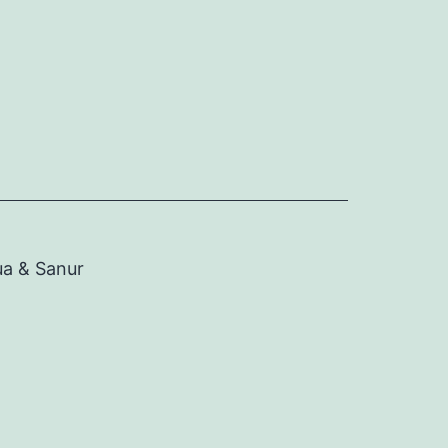
ua & Sanur