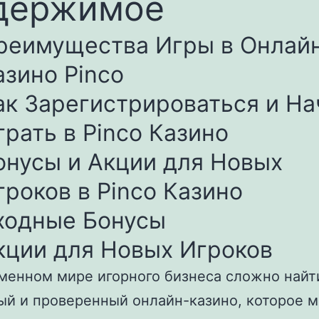
держимое
реимущества Игры в Онлай
азино Pinco
ак Зарегистрироваться и На
грать в Pinco Казино
онусы и Акции для Новых
гроков в Pinco Казино
ходные Бонусы
кции для Новых Игроков
менном мире игорного бизнеса сложно найт
й и проверенный онлайн-казино, которое 