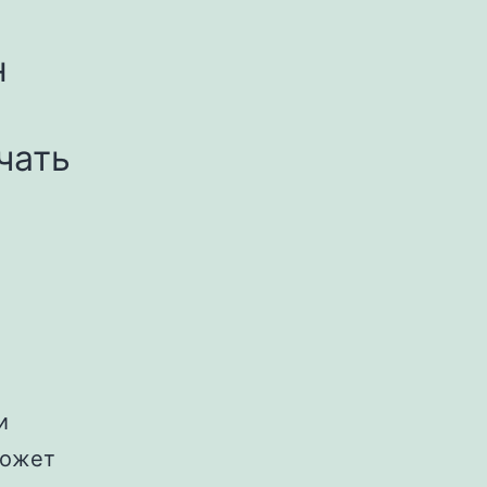
н
чать
и
может