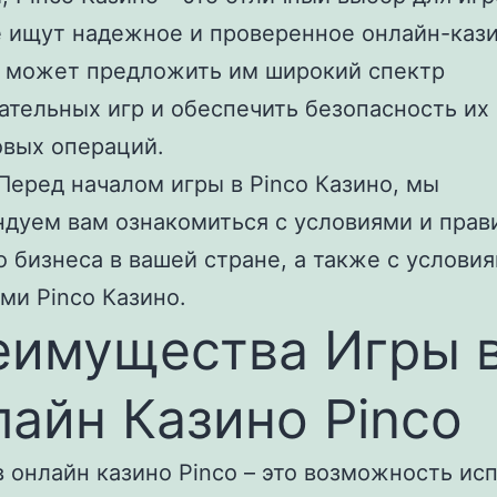
 ищут надежное и проверенное онлайн-кази
 может предложить им широкий спектр
ательных игр и обеспечить безопасность их
вых операций.
Перед началом игры в Pinco Казино, мы
дуем вам ознакомиться с условиями и прав
о бизнеса в вашей стране, а также с услови
ми Pinco Казино.
еимущества Игры 
айн Казино Pinco
в онлайн казино Pinco – это возможность ис