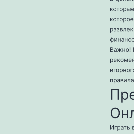
которые
которое
развлек
финансо
Важно! 
рекомен
игорног
правила
Пр
Онл
Играть 