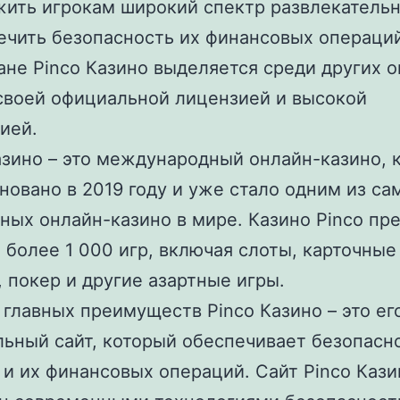
ить игрокам широкий спектр развлекательн
ечить безопасность их финансовых операций
ане Pinco Казино выделяется среди других 
своей официальной лицензией и высокой
ией.
азино – это международный онлайн-казино, 
новано в 2019 году и уже стало одним из са
ных онлайн-казино в мире. Казино Pinco пр
 более 1 000 игр, включая слоты, карточные
, покер и другие азартные игры.
 главных преимуществ Pinco Казино – это ег
ьный сайт, который обеспечивает безопасн
 и их финансовых операций. Сайт Pinco Кази