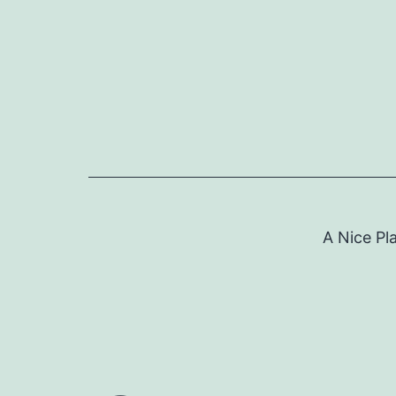
Skip
to
content
A Nice Pl