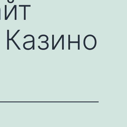
йт
 Казино