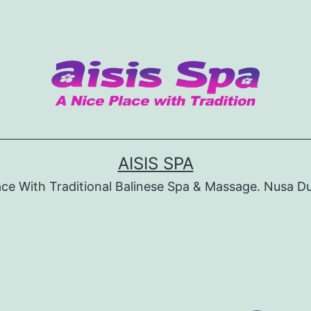
AISIS SPA
ace With Traditional Balinese Spa & Massage. Nusa D