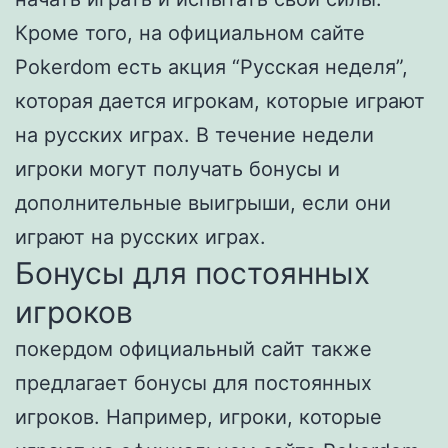
Кроме того, на официальном сайте
Pokerdom есть акция “Русская неделя”,
которая дается игрокам, которые играют
на русских играх. В течение недели
игроки могут получать бонусы и
дополнительные выигрыши, если они
играют на русских играх.
Бонусы для постоянных
игроков
покердом официальный сайт также
предлагает бонусы для постоянных
игроков. Например, игроки, которые