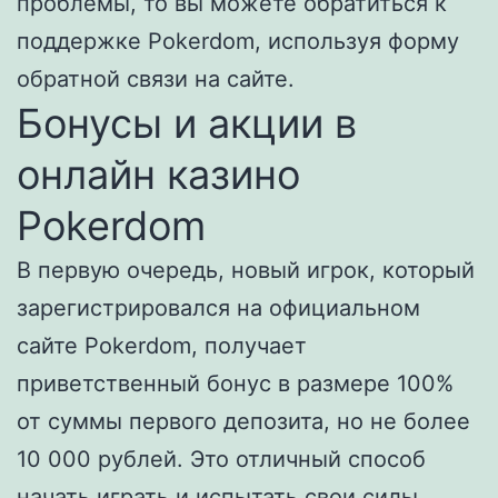
проблемы, то вы можете обратиться к
поддержке Pokerdom, используя форму
обратной связи на сайте.
Бонусы и акции в
онлайн казино
Pokerdom
В первую очередь, новый игрок, который
зарегистрировался на официальном
сайте Pokerdom, получает
приветственный бонус в размере 100%
от суммы первого депозита, но не более
10 000 рублей. Это отличный способ
начать играть и испытать свои силы.