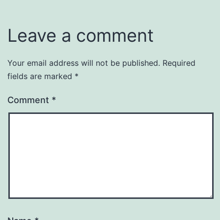
Leave a comment
Your email address will not be published.
Required
fields are marked
*
Comment
*