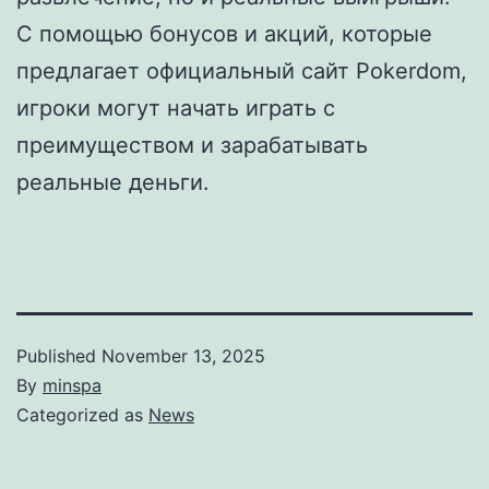
С помощью бонусов и акций, которые
предлагает официальный сайт Pokerdom,
игроки могут начать играть с
преимуществом и зарабатывать
реальные деньги.
Published
November 13, 2025
By
minspa
Categorized as
News