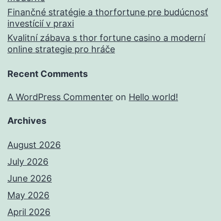
Finančné stratégie a thorfortune pre budúcnosť
investícií v praxi
Kvalitní zábava s thor fortune casino a moderní
online strategie pro hráče
Recent Comments
A WordPress Commenter
on
Hello world!
Archives
August 2026
July 2026
June 2026
May 2026
April 2026