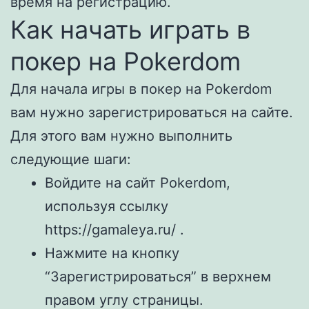
время на регистрацию.
Как начать играть в
покер на Pokerdom
Для начала игры в покер на Pokerdom
вам нужно зарегистрироваться на сайте.
Для этого вам нужно выполнить
следующие шаги:
Войдите на сайт Pokerdom,
используя ссылку
https://gamaleya.ru/ .
Нажмите на кнопку
“Зарегистрироваться” в верхнем
правом углу страницы.