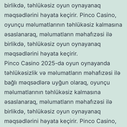
birlikdə, təhlükəsiz oyun oynayanaq
məqsədlərini həyata keçirir. Pinco Casino,
oyunçu məlumatlarının təhlükəsiz kalmasına
əsaslanaraq, məlumatların məhafızəsi ilə
birlikdə, təhlükəsiz oyun oynayanaq
məqsədlərini həyata keçirir.
Pinco Casino 2025-da oyun oynayanda
təhlükəsizlik və məlumatların məhafızəsi ilə
bağlı məqsədlərə uyğun olaraq, oyunçu
məlumatlarının təhlükəsiz kalmasına
əsaslanaraq, məlumatların məhafızəsi ilə
birlikdə, təhlükəsiz oyun oynayanaq
məqsədlərini həyata keçirir. Pinco Casino,