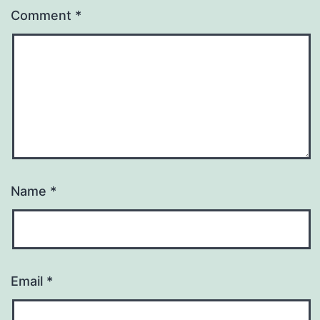
Comment
*
Name
*
Email
*