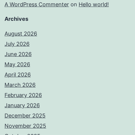
A WordPress Commenter
on
Hello world!
Archives
August 2026
July 2026
June 2026
May 2026
April 2026
March 2026
February 2026
January 2026
December 2025
November 2025