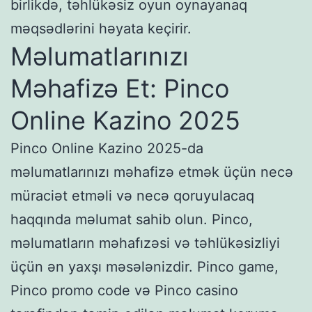
birlikdə, təhlükəsiz oyun oynayanaq
məqsədlərini həyata keçirir.
Məlumatlarınızı
Məhafizə Et: Pinco
Online Kazino 2025
Pinco Online Kazino 2025-da
məlumatlarınızı məhafizə etmək üçün necə
müraciət etməli və necə qoruyulacaq
haqqında məlumat sahib olun. Pinco,
məlumatların məhafızəsi və təhlükəsizliyi
üçün ən yaxşı məsələnizdir. Pinco game,
Pinco promo code və Pinco casino