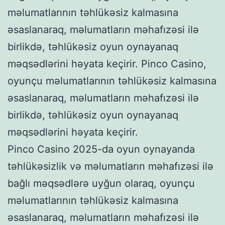
məlumatlarının təhlükəsiz kalmasına
əsaslanaraq, məlumatların məhafızəsi ilə
birlikdə, təhlükəsiz oyun oynayanaq
məqsədlərini həyata keçirir. Pinco Casino,
oyunçu məlumatlarının təhlükəsiz kalmasına
əsaslanaraq, məlumatların məhafızəsi ilə
birlikdə, təhlükəsiz oyun oynayanaq
məqsədlərini həyata keçirir.
Pinco Casino 2025-da oyun oynayanda
təhlükəsizlik və məlumatların məhafızəsi ilə
bağlı məqsədlərə uyğun olaraq, oyunçu
məlumatlarının təhlükəsiz kalmasına
əsaslanaraq, məlumatların məhafızəsi ilə