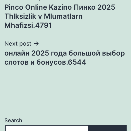
Pinco Online Kazino Пинко 2025
navigation
Thlksizlik v Mlumatlarn
Mhafizsi.4791
Next post
онлайн 2025 года большой выбор
слотов и бонусов.6544
Search