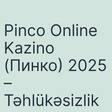
Pinco Online
Kazino
(Пинко) 2025
–
Təhlükəsizlik