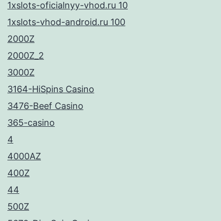
1xslots-oficialnyy-vhod.ru 10
1xslots-vhod-android.ru 100
2000Z
2000Z_2
3000Z
3164-HiSpins Casino
3476-Beef Casino
365-casino
4
4000AZ
400Z
44
500Z