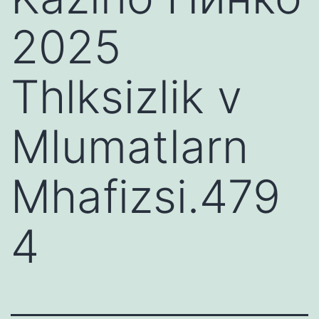
2025
Thlksizlik v
Mlumatlarn
Mhafizsi.479
4