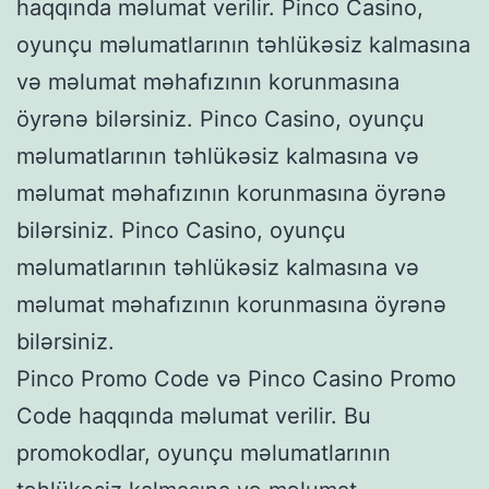
haqqında məlumat verilir. Pinco Casino,
oyunçu məlumatlarının təhlükəsiz kalmasına
və məlumat məhafızının korunmasına
öyrənə bilərsiniz. Pinco Casino, oyunçu
məlumatlarının təhlükəsiz kalmasına və
məlumat məhafızının korunmasına öyrənə
bilərsiniz. Pinco Casino, oyunçu
məlumatlarının təhlükəsiz kalmasına və
məlumat məhafızının korunmasına öyrənə
bilərsiniz.
Pinco Promo Code və Pinco Casino Promo
Code haqqında məlumat verilir. Bu
promokodlar, oyunçu məlumatlarının