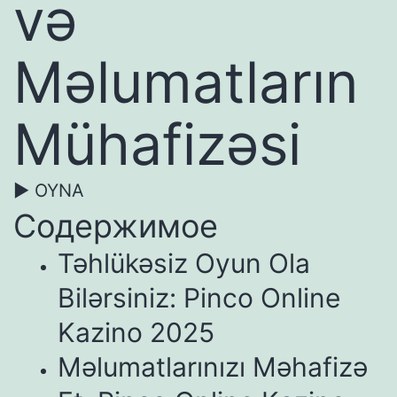
və
Məlumatların
Mühafizəsi
▶️ OYNA
Содержимое
Təhlükəsiz Oyun Ola
Bilərsiniz: Pinco Online
Kazino 2025
Məlumatlarınızı Məhafizə