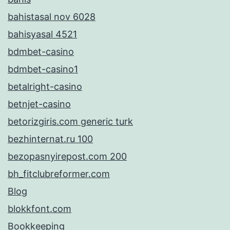
bahistasal nov 6028
bahisyasal 4521
bdmbet-casino
bdmbet-casino1
betalright-casino
betnjet-casino
betorizgiris.com generic turk
bezhinternat.ru 100
bezopasnyirepost.com 200
bh_fitclubreformer.com
Blog
blokkfont.com
Bookkeeping