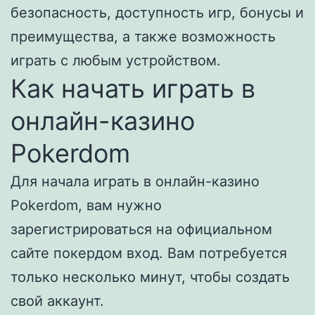
безопасность, доступность игр, бонусы и
преимущества, а также возможность
играть с любым устройством.
Как начать играть в
онлайн-казино
Pokerdom
Для начала играть в онлайн-казино
Pokerdom, вам нужно
зарегистрироваться на официальном
сайте покердом вход. Вам потребуется
только несколько минут, чтобы создать
свой аккаунт.