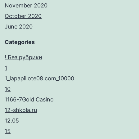
November 2020
October 2020
June 2020
Categories
! Без рубрики
1
1_lapapillote08.com_10000
10
1166-7Gold Casino
12-shkola.ru
12.05
15