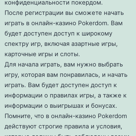
конфиденциальности покердом.
После регистрации вы сможете начать
играть в онлайн-казино Pokerdom. Вам
будет доступен доступ к широкому
спектру игр, включая азартные игры,
карточные игры и слоты.
Для начала играть, вам нужно выбрать
игру, которая вам понравилась, и начать
играть. Вам будет доступен доступ к
информации о правилах игры, а также к
информации о выигрышах и бонусах.
Помните, что в онлайн-казино Pokerdom
действуют строгие правила и условия,