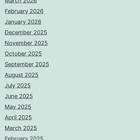
March 2026
February 2026
January 2026
December 2025
November 2025
October 2025
September 2025
August 2025
July 2025
June 2025
May 2025
April 2025
March 2025
February 2025