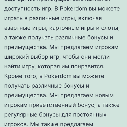
доступность игр. В Pokerdom вы можете
играть в различные игры, включая
азартные игры, карточные игры и слоты,
а также получать различные бонусы и
преимущества. Мы предлагаем игрокам
широкий выбор игр, чтобы они могли
найти игру, которая им понравится.
Кроме того, в Pokerdom вы можете
получать различные бонусы и
преимущества. Мы предлагаем новым
игрокам приветственный бонус, а также
регулярные бонусы для постоянных
игроков. Мы также предлагаем