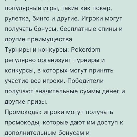
популярные игры, такие как покер,
рулетка, бинго и другие. Игроки могут
получать бонусы, бесплатные спины и
другие преимущества.
Турниры и конкурсы: Pokerdom
регулярно организует турниры и
конкурсы, в которых могут принять
участие все игроки. Победители
получают значительные суммы денег и
другие призы.
Промокоды: игроки могут получать
промокоды, которые дают им доступ к
дополнительным бонусам и