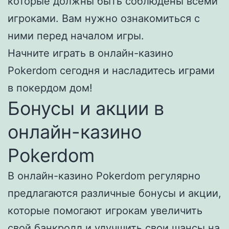
которые должны быть соблюдены всеми
игроками. Вам нужно ознакомиться с
ними перед началом игры.
Начните играть в онлайн-казино
Pokerdom сегодня и насладитесь играми
в покердом дом!
Бонусы и акции в
онлайн-казино
Pokerdom
В онлайн-казино Pokerdom регулярно
предлагаются различные бонусы и акции,
которые помогают игрокам увеличить
свой банкролл и улучшить свои шансы на