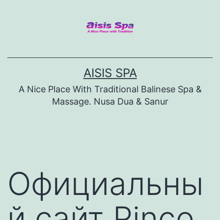
Skip
to
content
AISIS SPA
A Nice Place With Traditional Balinese Spa &
Massage. Nusa Dua & Sanur
Официальны
й сайт Pinco