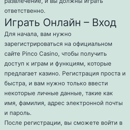
развлечение, и вы должны играть
ответственно.
Играть Онлайн – Вход
Для начала, вам нужно
зарегистрироваться на официальном
сайте Pinco Casino, чтобы получить
доступ к играм и функциям, которые
предлагает казино. Регистрация проста и
быстра, и вам нужно только ввести
некоторые личные данные, такие как
имя, фамилия, адрес электронной почты
и пароль.
После регистрации, вы сможете войти в