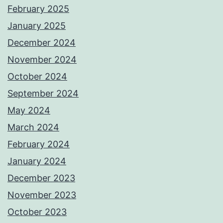
February 2025
January 2025
December 2024
November 2024
October 2024
September 2024
May 2024
March 2024
February 2024
January 2024
December 2023
November 2023
October 2023