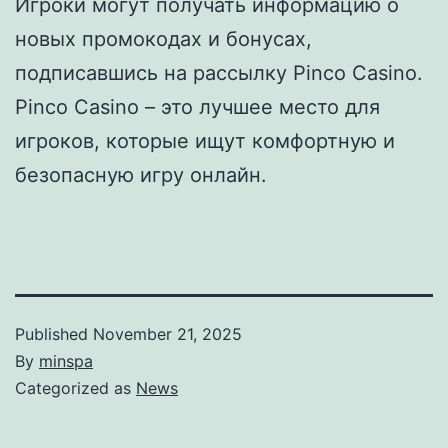
Игроки могут получать информацию о
новых промокодах и бонусах,
подписавшись на рассылку Pinco Casino.
Pinco Casino – это лучшее место для
игроков, которые ищут комфортную и
безопасную игру онлайн.
Published
November 21, 2025
By
minspa
Categorized as
News