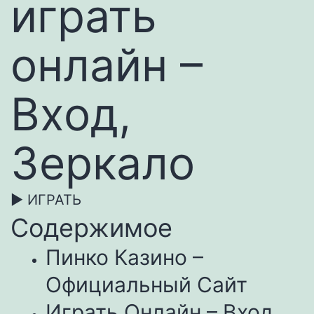
играть
онлайн –
Вход,
Зеркало
▶️ ИГРАТЬ
Содержимое
Пинко Казино –
Официальный Сайт
Играть Онлайн – Вход