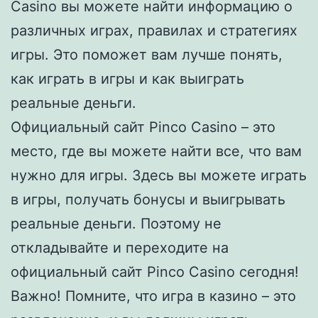
Casino вы можете найти информацию о
различных играх, правилах и стратегиях
игры. Это поможет вам лучше понять,
как играть в игры и как выиграть
реальные деньги.
Официальный сайт Pinco Casino – это
место, где вы можете найти все, что вам
нужно для игры. Здесь вы можете играть
в игры, получать бонусы и выигрывать
реальные деньги. Поэтому не
откладывайте и переходите на
официальный сайт Pinco Casino сегодня!
Важно! Помните, что игра в казино – это