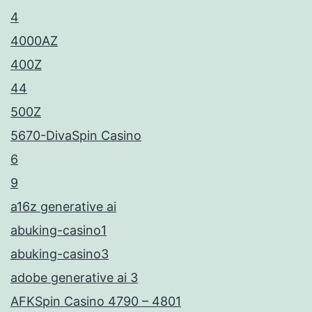
4
4000AZ
400Z
44
500Z
5670-DivaSpin Casino
6
9
a16z generative ai
abuking-casino1
abuking-casino3
adobe generative ai 3
AFKSpin Casino 4790 – 4801