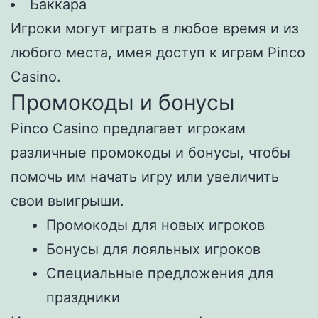
Баккара
Игроки могут играть в любое время и из
любого места, имея доступ к играм Pinco
Casino.
Промокоды и бонусы
Pinco Casino предлагает игрокам
различные промокоды и бонусы, чтобы
помочь им начать игру или увеличить
свои выигрыши.
Промокоды для новых игроков
Бонусы для лояльных игроков
Специальные предложения для
праздники