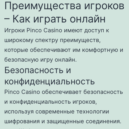
Преимущества игроков
– Как играть онлайн
Игроки Pinco Casino имеют доступ к
широкому спектру преимуществ,
которые обеспечивают им комфортную и
безопасную игру онлайн.
Безопасность и
конфиденциальность
Pinco Casino обеспечивает безопасность
и конфиденциальность игроков,
используя современные технологии
шифрования и защищенные соединения.