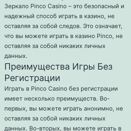
Зеркало Pinco Casino – это безопасный и
надежный способ играть в казино, не
оставляя за собой следов. Это означает,
что вы можете играть в казино Pinco, не
оставляя за собой никаких личных
данных.
Преимущества Игры Без
Регистрации
Играть в Pinco Casino без регистрации
имеет несколько преимуществ. Во-
первых, вы можете играть анонимно, не
оставляя за собой никаких личных
данных. Во-вторых, вы можете играть в