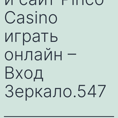
Casino
играть
онлайн –
Вход
Зеркало.547