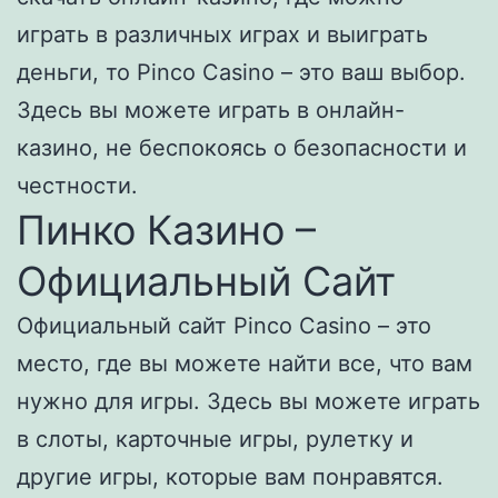
играть в различных играх и выиграть
деньги, то Pinco Casino – это ваш выбор.
Здесь вы можете играть в онлайн-
казино, не беспокоясь о безопасности и
честности.
Пинко Казино –
Официальный Сайт
Официальный сайт Pinco Casino – это
место, где вы можете найти все, что вам
нужно для игры. Здесь вы можете играть
в слоты, карточные игры, рулетку и
другие игры, которые вам понравятся.