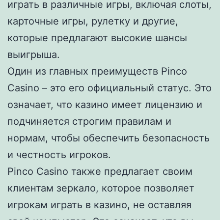
играть в различные игры, включая слоты,
карточные игры, рулетку и другие,
которые предлагают высокие шансы
выигрыша.
Один из главных преимуществ Pinco
Casino – это его официальный статус. Это
означает, что казино имеет лицензию и
подчиняется строгим правилам и
нормам, чтобы обеспечить безопасность
и честность игроков.
Pinco Casino также предлагает своим
клиентам зеркало, которое позволяет
игрокам играть в казино, не оставляя