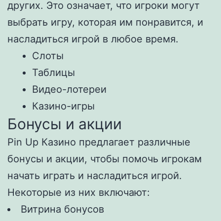
других. Это означает, что игроки могут
выбрать игру, которая им понравится, и
насладиться игрой в любое время.
Слоты
Таблицы
Видео-лотереи
Казино-игры
Бонусы и акции
Pin Up Казино предлагает различные
бонусы и акции, чтобы помочь игрокам
начать играть и насладиться игрой.
Некоторые из них включают:
Витрина бонусов