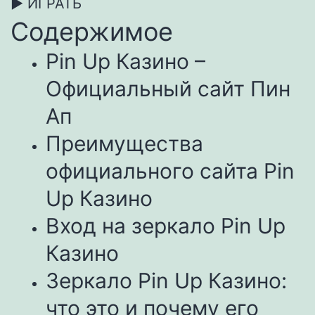
▶️ ИГРАТЬ
Содержимое
Pin Up Казино –
Официальный сайт Пин
Ап
Преимущества
официального сайта Pin
Up Казино
Вход на зеркало Pin Up
Казино
Зеркало Pin Up Казино:
что это и почему его