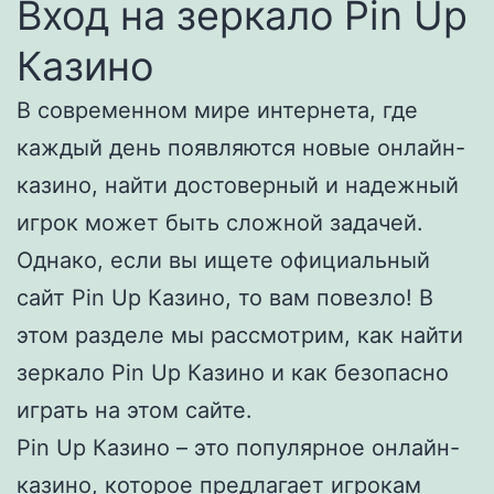
Вход на зеркало Pin Up
Казино
В современном мире интернета, где
каждый день появляются новые онлайн-
казино, найти достоверный и надежный
игрок может быть сложной задачей.
Однако, если вы ищете официальный
сайт Pin Up Казино, то вам повезло! В
этом разделе мы рассмотрим, как найти
зеркало Pin Up Казино и как безопасно
играть на этом сайте.
Pin Up Казино – это популярное онлайн-
казино, которое предлагает игрокам