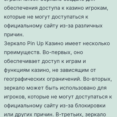
обеспечения доступа к казино игрокам,
которые не могут доступаться к
официальному сайту из-за различных
причин.
Зеркало Pin Up Казино имеет несколько
преимуществ. Во-первых, оно
обеспечивает доступ к играм и
функциям казино, не зависящим от
географических ограничений. Во-вторых,
зеркало может быть использовано для
игроков, которые не могут доступаться к
официальному сайту из-за блокировки
или других причин. В-третьих, зеркало