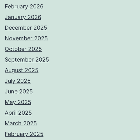
February 2026
January 2026
December 2025
November 2025
October 2025
September 2025
August 2025
July 2025
June 2025
May 2025
April 2025
March 2025
February 2025