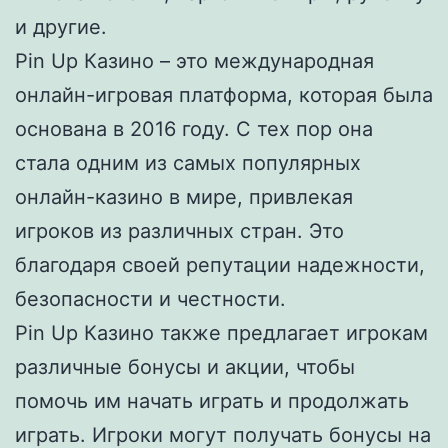
и другие.
Pin Up Казино – это международная
онлайн-игровая платформа, которая была
основана в 2016 году. С тех пор она
стала одним из самых популярных
онлайн-казино в мире, привлекая
игроков из различных стран. Это
благодаря своей репутации надежности,
безопасности и честности.
Pin Up Казино также предлагает игрокам
различные бонусы и акции, чтобы
помочь им начать играть и продолжать
играть. Игроки могут получать бонусы на