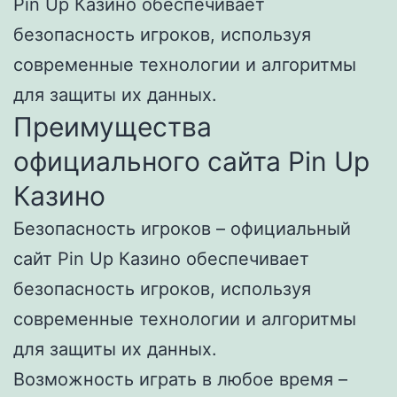
Pin Up Казино обеспечивает
безопасность игроков, используя
современные технологии и алгоритмы
для защиты их данных.
Преимущества
официального сайта Pin Up
Казино
Безопасность игроков – официальный
сайт Pin Up Казино обеспечивает
безопасность игроков, используя
современные технологии и алгоритмы
для защиты их данных.
Возможность играть в любое время –