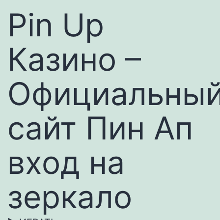
Pin Up
Казино –
Официальны
сайт Пин Ап
вход на
зеркало