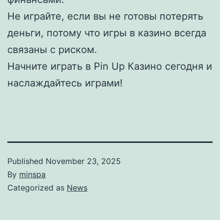
Не играйте, если вы не готовы потерять
деньги, потому что игры в казино всегда
связаны с риском.
Начните играть в Pin Up Казино сегодня и
наслаждайтесь играми!
Published
November 23, 2025
By
minspa
Categorized as
News