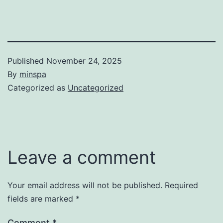
Published
November 24, 2025
By
minspa
Categorized as
Uncategorized
Leave a comment
Your email address will not be published.
Required
fields are marked
*
Comment
*