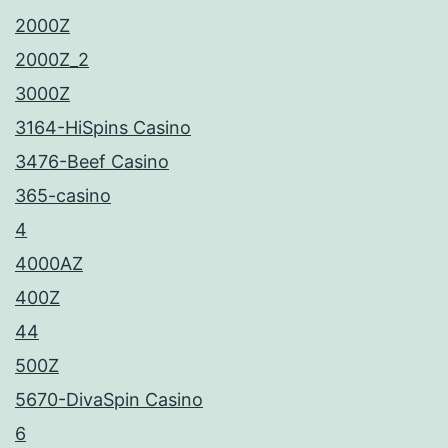
2000Z
2000Z_2
3000Z
3164-HiSpins Casino
3476-Beef Casino
365-casino
4
4000AZ
400Z
44
500Z
5670-DivaSpin Casino
6