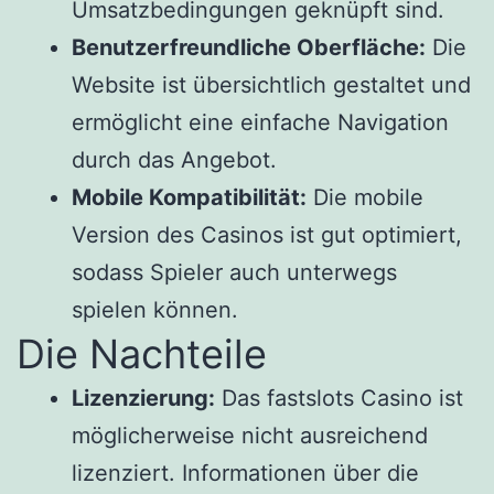
Umsatzbedingungen geknüpft sind.
Benutzerfreundliche Oberfläche:
Die
Website ist übersichtlich gestaltet und
ermöglicht eine einfache Navigation
durch das Angebot.
Mobile Kompatibilität:
Die mobile
Version des Casinos ist gut optimiert,
sodass Spieler auch unterwegs
spielen können.
Die Nachteile
Lizenzierung:
Das fastslots Casino ist
möglicherweise nicht ausreichend
lizenziert. Informationen über die