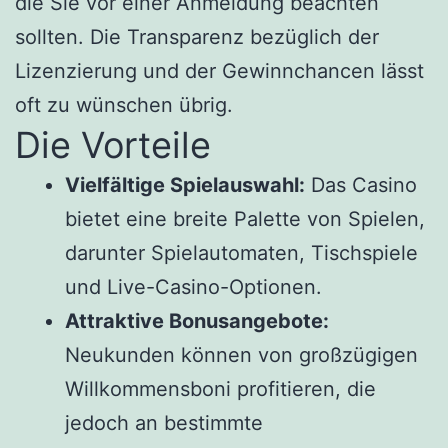
die Sie vor einer Anmeldung beachten
sollten. Die Transparenz bezüglich der
Lizenzierung und der Gewinnchancen lässt
oft zu wünschen übrig.
Die Vorteile
Vielfältige Spielauswahl:
Das Casino
bietet eine breite Palette von Spielen,
darunter Spielautomaten, Tischspiele
und Live-Casino-Optionen.
Attraktive Bonusangebote:
Neukunden können von großzügigen
Willkommensboni profitieren, die
jedoch an bestimmte