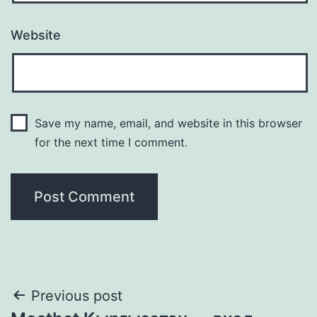
Website
Save my name, email, and website in this browser
for the next time I comment.
Post
Previous post