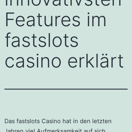
Features im
fastslots
casino erklärt
Das fastslots Casino hat in den letzten
Jahren viel Aufmerksamkeit auf sich