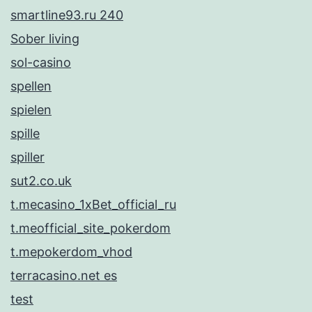
smartline93.ru 240
Sober living
sol-casino
spellen
spielen
spille
spiller
sut2.co.uk
t.mecasino_1xBet_official_ru
t.meofficial_site_pokerdom
t.mepokerdom_vhod
terracasino.net es
test