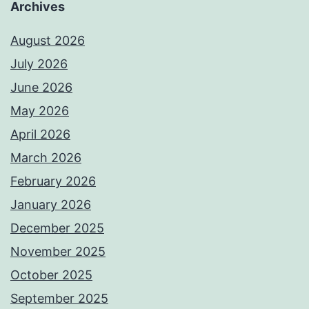
Archives
August 2026
July 2026
June 2026
May 2026
April 2026
March 2026
February 2026
January 2026
December 2025
November 2025
October 2025
September 2025