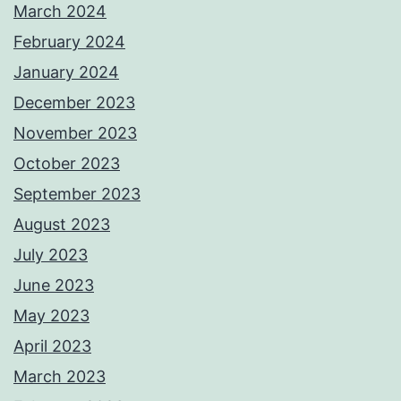
March 2024
February 2024
January 2024
December 2023
November 2023
October 2023
September 2023
August 2023
July 2023
June 2023
May 2023
April 2023
March 2023