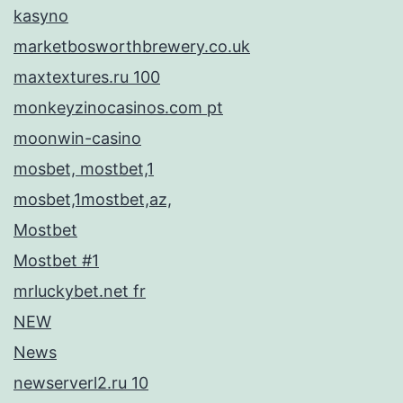
kasyno
marketbosworthbrewery.co.uk
maxtextures.ru 100
monkeyzinocasinos.com pt
moonwin-casino
mosbet, mostbet,1
mosbet,1mostbet,az,
Mostbet
Mostbet #1
mrluckybet.net fr
NEW
News
newserverl2.ru 10