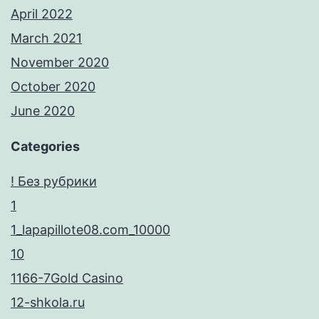
April 2022
March 2021
November 2020
October 2020
June 2020
Categories
! Без рубрики
1
1_lapapillote08.com_10000
10
1166-7Gold Casino
12-shkola.ru