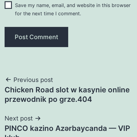
Save my name, email, and website in this browser
for the next time I comment.
Post
Previous post
Chicken Road slot w kasynie online
navigation
przewodnik po grze.404
Next post
PINCO kazino Azərbaycanda — VIP