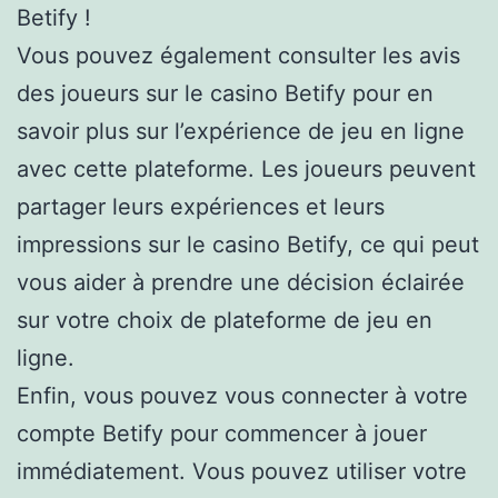
Betify !
Vous pouvez également consulter les avis
des joueurs sur le casino Betify pour en
savoir plus sur l’expérience de jeu en ligne
avec cette plateforme. Les joueurs peuvent
partager leurs expériences et leurs
impressions sur le casino Betify, ce qui peut
vous aider à prendre une décision éclairée
sur votre choix de plateforme de jeu en
ligne.
Enfin, vous pouvez vous connecter à votre
compte Betify pour commencer à jouer
immédiatement. Vous pouvez utiliser votre