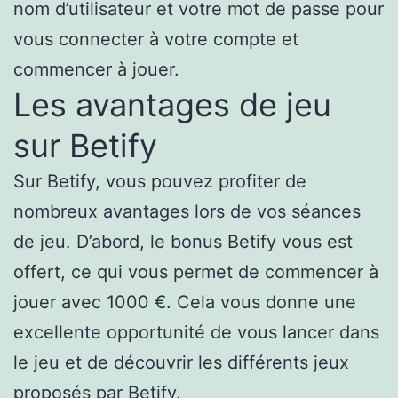
nom d’utilisateur et votre mot de passe pour
vous connecter à votre compte et
commencer à jouer.
Les avantages de jeu
sur Betify
Sur Betify, vous pouvez profiter de
nombreux avantages lors de vos séances
de jeu. D’abord, le bonus Betify vous est
offert, ce qui vous permet de commencer à
jouer avec 1000 €. Cela vous donne une
excellente opportunité de vous lancer dans
le jeu et de découvrir les différents jeux
proposés par Betify.