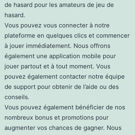
de hasard pour les amateurs de jeu de
hasard.
Vous pouvez vous connecter à notre
plateforme en quelques clics et commencer
à jouer immédiatement. Nous offrons
également une application mobile pour
jouer partout et à tout moment. Vous
pouvez également contacter notre équipe
de support pour obtenir de l’aide ou des
conseils.
Vous pouvez également bénéficier de nos
nombreux bonus et promotions pour
augmenter vos chances de gagner. Nous