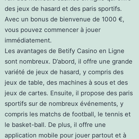
des jeux de hasard et des paris sportifs.
Avec un bonus de bienvenue de 1000 €,
vous pouvez commencer à jouer
immédiatement.
Les avantages de Betify Casino en Ligne
sont nombreux. D’abord, il offre une grande
variété de jeux de hasard, y compris des
jeux de table, des machines à sous et des
jeux de cartes. Ensuite, il propose des paris
sportifs sur de nombreux événements, y
compris les matchs de football, le tennis et
le basket-ball. De plus, il offre une
application mobile pour jouer partout et à