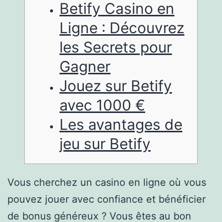
Betify Casino en
Ligne : Découvrez
les Secrets pour
Gagner
Jouez sur Betify
avec 1000 €
Les avantages de
jeu sur Betify
Vous cherchez un casino en ligne où vous
pouvez jouer avec confiance et bénéficier
de bonus généreux ? Vous êtes au bon