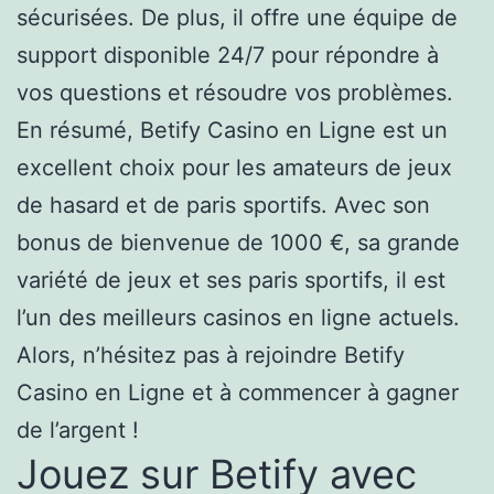
sécurisées. De plus, il offre une équipe de
support disponible 24/7 pour répondre à
vos questions et résoudre vos problèmes.
En résumé, Betify Casino en Ligne est un
excellent choix pour les amateurs de jeux
de hasard et de paris sportifs. Avec son
bonus de bienvenue de 1000 €, sa grande
variété de jeux et ses paris sportifs, il est
l’un des meilleurs casinos en ligne actuels.
Alors, n’hésitez pas à rejoindre Betify
Casino en Ligne et à commencer à gagner
de l’argent !
Jouez sur Betify avec