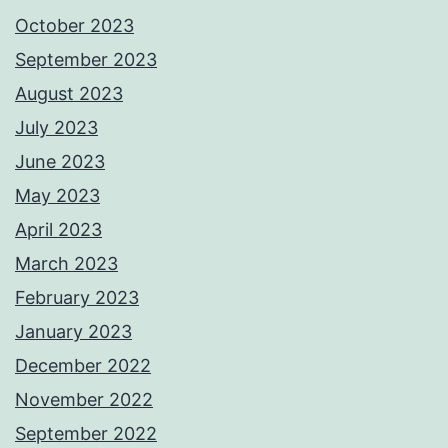
October 2023
September 2023
August 2023
July 2023
June 2023
May 2023
April 2023
March 2023
February 2023
January 2023
December 2022
November 2022
September 2022