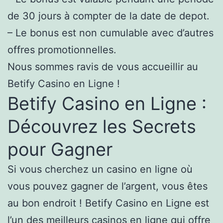
de 30 jours à compter de la date de depot.
– Le bonus est non cumulable avec d’autres
offres promotionnelles.
Nous sommes ravis de vous accueillir au
Betify Casino en Ligne !
Betify Casino en Ligne :
Découvrez les Secrets
pour Gagner
Si vous cherchez un casino en ligne où
vous pouvez gagner de l’argent, vous êtes
au bon endroit ! Betify Casino en Ligne est
l’un des meilleurs casinos en ligne qui offre