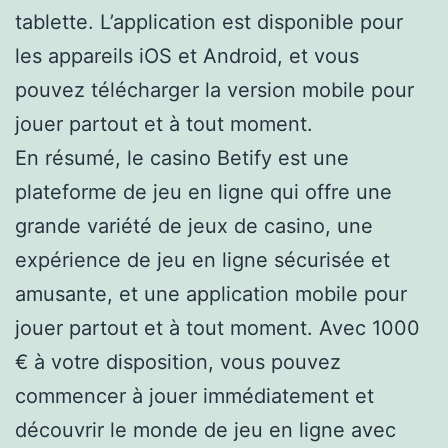
tablette. L’application est disponible pour
les appareils iOS et Android, et vous
pouvez télécharger la version mobile pour
jouer partout et à tout moment.
En résumé, le casino Betify est une
plateforme de jeu en ligne qui offre une
grande variété de jeux de casino, une
expérience de jeu en ligne sécurisée et
amusante, et une application mobile pour
jouer partout et à tout moment. Avec 1000
€ à votre disposition, vous pouvez
commencer à jouer immédiatement et
découvrir le monde de jeu en ligne avec