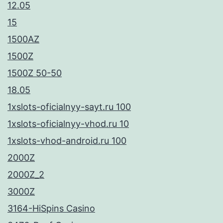
12.05
15
1500AZ
1500Z
1500Z 50-50
18.05
1xslots-oficialnyy-sayt.ru 100
1xslots-oficialnyy-vhod.ru 10
1xslots-vhod-android.ru 100
2000Z
2000Z_2
3000Z
3164-HiSpins Casino