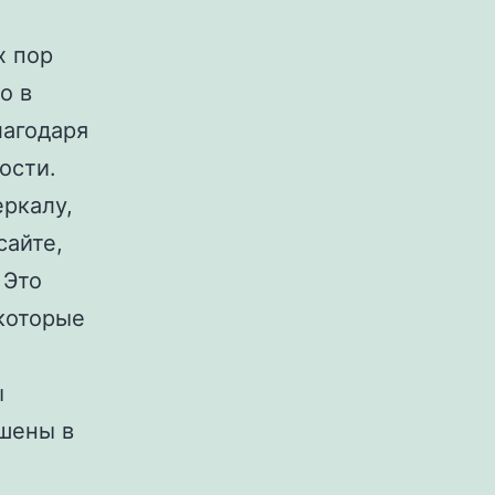
х пор
о в
лагодаря
ости.
еркалу,
сайте,
 Это
 которые
ы
ешены в