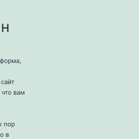
ин
тформа,
 сайт
 что вам
х пор
о в