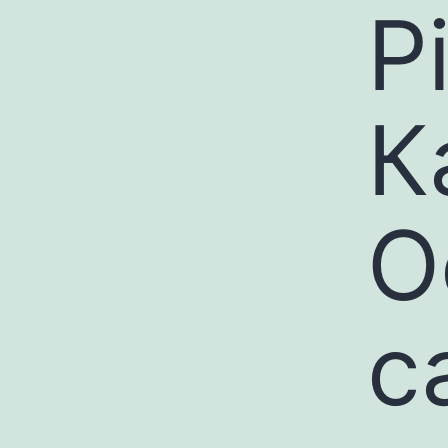
P
К
О
с