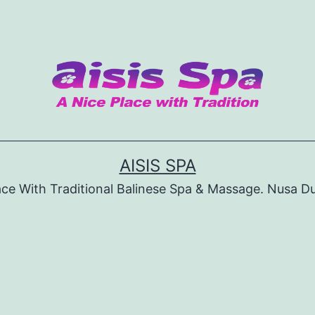
AISIS SPA
ace With Traditional Balinese Spa & Massage. Nusa D