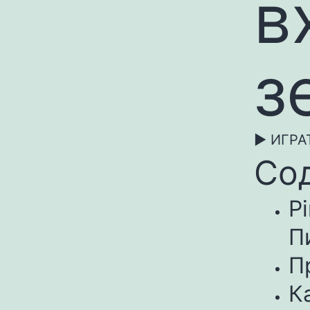
в
з
▶️ ИГРА
Со
P
П
П
К