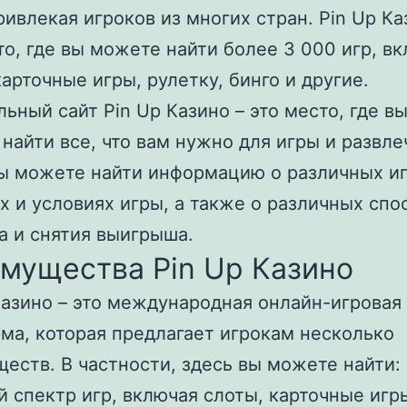
ривлекая игроков из многих стран. Pin Up Ка
то, где вы можете найти более 3 000 игр, в
карточные игры, рулетку, бинго и другие.
ьный сайт Pin Up Казино – это место, где в
найти все, что вам нужно для игры и развле
ы можете найти информацию о различных иг
х и условиях игры, а также о различных спо
а и снятия выигрыша.
мущества Pin Up Казино
Казино – это международная онлайн-игровая
ма, которая предлагает игрокам несколько
еств. В частности, здесь вы можете найти:
 спектр игр, включая слоты, карточные игр