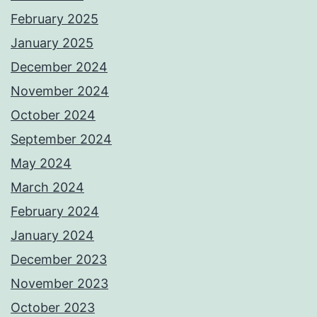
February 2025
January 2025
December 2024
November 2024
October 2024
September 2024
May 2024
March 2024
February 2024
January 2024
December 2023
November 2023
October 2023