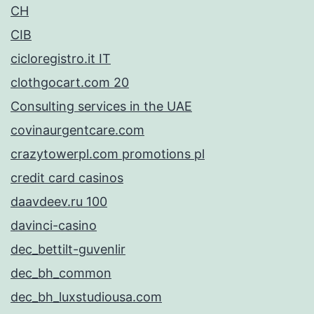
CH
CIB
cicloregistro.it IT
clothgocart.com 20
Consulting services in the UAE
covinaurgentcare.com
crazytowerpl.com promotions pl
credit card casinos
daavdeev.ru 100
davinci-casino
dec_bettilt-guvenlir
dec_bh_common
dec_bh_luxstudiousa.com