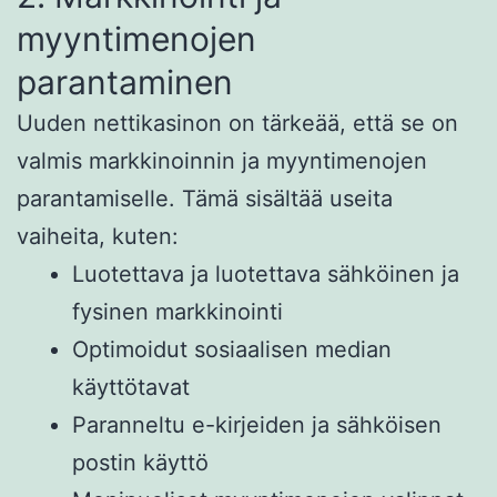
myyntimenojen
parantaminen
Uuden nettikasinon on tärkeää, että se on
valmis markkinoinnin ja myyntimenojen
parantamiselle. Tämä sisältää useita
vaiheita, kuten:
Luotettava ja luotettava sähköinen ja
fysinen markkinointi
Optimoidut sosiaalisen median
käyttötavat
Paranneltu e-kirjeiden ja sähköisen
postin käyttö