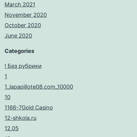
March 2021
November 2020
October 2020
June 2020
Categories
! Без рубрики
1
1_lapapillote08.com_10000
10
1166-7Gold Casino
12-shkola.ru
12.05