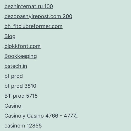
bezhinternat.ru 100
bezopasnyirepost.com 200
bh_fitclubreformer.com
Blog
blokkfont.com
Bookkeeping
bstech.in
bt prod
bt prod 3810
BT prod 5715
Casino
Casinoly Casino 4766 – 4777_
casinom 12855