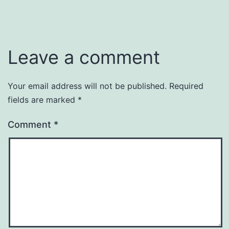
Leave a comment
Your email address will not be published.
Required
fields are marked
*
Comment
*