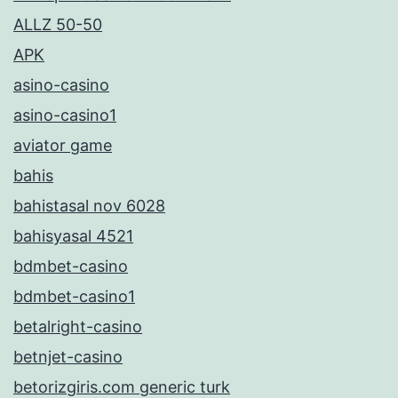
ALLZ 50-50
APK
asino-casino
asino-casino1
aviator game
bahis
bahistasal nov 6028
bahisyasal 4521
bdmbet-casino
bdmbet-casino1
betalright-casino
betnjet-casino
betorizgiris.com generic turk