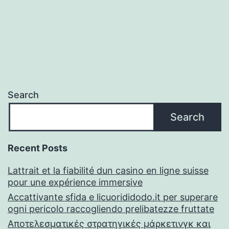
Search
Search
Recent Posts
Lattrait et la fiabilité dun casino en ligne suisse
pour une expérience immersive
Accattivante sfida e licuorididodo.it per superare
ogni pericolo raccogliendo prelibatezze fruttate
Αποτελεσματικές στρατηγικές μάρκετινγκ και