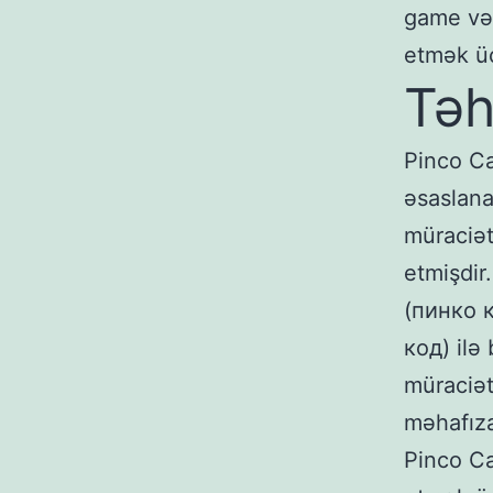
game və 
etmək üç
Təh
Pinco Ca
əsaslana
müraciət
etmişdir
(пинко 
код) ilə 
müraciət
məhafıza
Pinco Ca