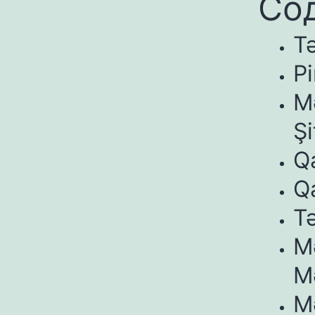
Со
T
P
M
Ş
Q
Q
T
M
M
M