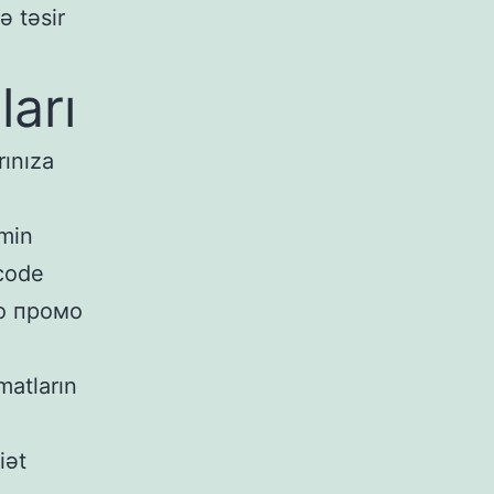
ə təsir
arı
ınıza
əmin
 code
ко промо
matların
iət