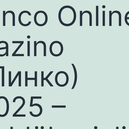
inco Onlin
azino
Пинко)
025 –