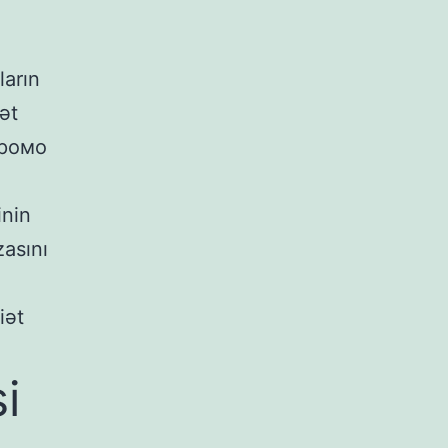
ların
ət
промо
inin
asını
iət
i