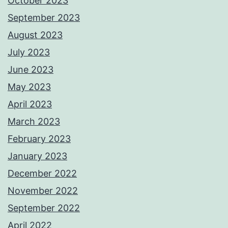
October 2023
September 2023
August 2023
July 2023
June 2023
May 2023
April 2023
March 2023
February 2023
January 2023
December 2022
November 2022
September 2022
April 2022