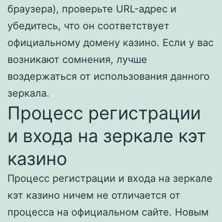
браузера), проверьте URL-адрес и
убедитесь, что он соответствует
официальному домену казино. Если у вас
возникают сомнения, лучше
воздержаться от использования данного
зеркала.
Процесс регистрации
и входа на зеркале кэт
казино
Процесс регистрации и входа на зеркале
кэт казино ничем не отличается от
процесса на официальном сайте. Новым