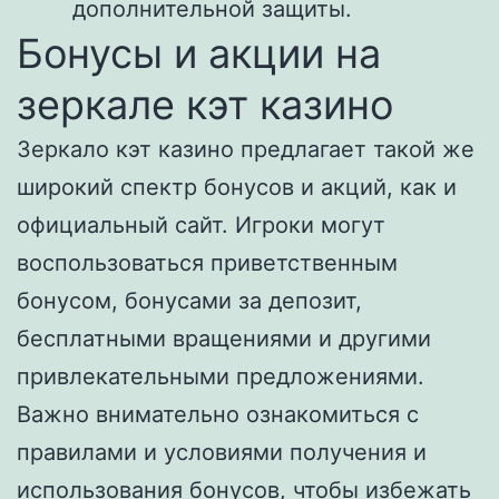
дополнительной защиты.
Бонусы и акции на
зеркале кэт казино
Зеркало кэт казино предлагает такой же
широкий спектр бонусов и акций, как и
официальный сайт. Игроки могут
воспользоваться приветственным
бонусом, бонусами за депозит,
бесплатными вращениями и другими
привлекательными предложениями.
Важно внимательно ознакомиться с
правилами и условиями получения и
использования бонусов, чтобы избежать