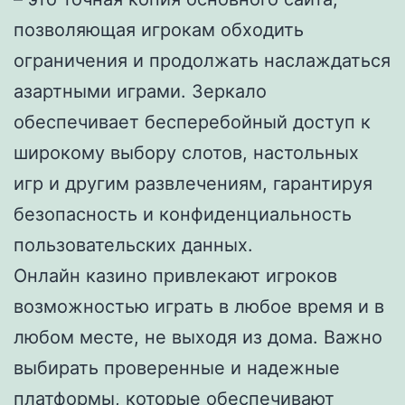
позволяющая игрокам обходить
ограничения и продолжать наслаждаться
азартными играми. Зеркало
обеспечивает бесперебойный доступ к
широкому выбору слотов, настольных
игр и другим развлечениям, гарантируя
безопасность и конфиденциальность
пользовательских данных.
Онлайн казино привлекают игроков
возможностью играть в любое время и в
любом месте, не выходя из дома. Важно
выбирать проверенные и надежные
платформы, которые обеспечивают