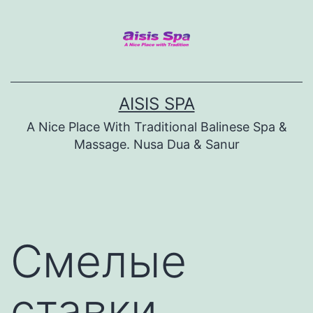
Skip
to
content
AISIS SPA
A Nice Place With Traditional Balinese Spa &
Massage. Nusa Dua & Sanur
Смелые
ставки,