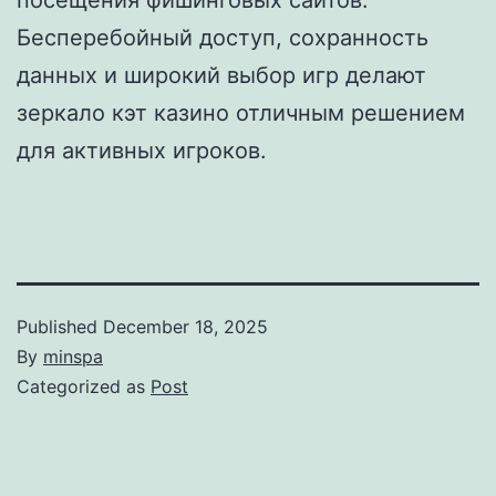
Бесперебойный доступ, сохранность
данных и широкий выбор игр делают
зеркало кэт казино отличным решением
для активных игроков.
Published
December 18, 2025
By
minspa
Categorized as
Post