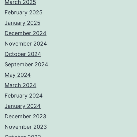
March 2025
February 2025
January 2025
December 2024
November 2024
October 2024
September 2024
May 2024
March 2024
February 2024
January 2024
December 2023
November 2023