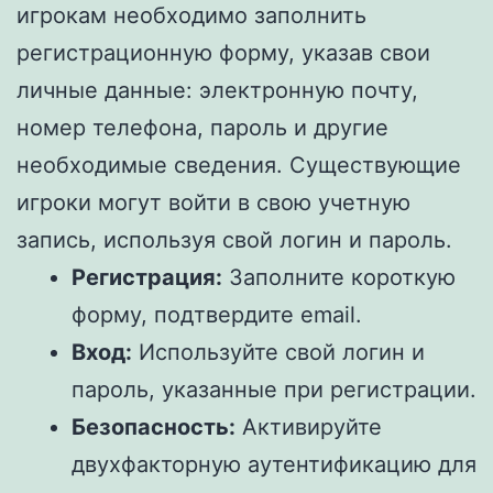
игрокам необходимо заполнить
регистрационную форму, указав свои
личные данные: электронную почту,
номер телефона, пароль и другие
необходимые сведения. Существующие
игроки могут войти в свою учетную
запись, используя свой логин и пароль.
Регистрация:
Заполните короткую
форму, подтвердите email.
Вход:
Используйте свой логин и
пароль, указанные при регистрации.
Безопасность:
Активируйте
двухфакторную аутентификацию для