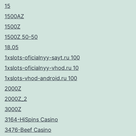
15
1500AZ
1500Z
1500Z 50-50
18.05
1xslots-oficialnyy-sayt.ru 100
1xslots-oficialnyy-vhod.ru 10
1xslots-vhod-android.ru 100
2000Z
2000Z_2
3000Z
3164-HiSpins Casino
3476-Beef Casino