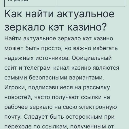
Как найти актуальное
зеркало кэт казино?
Найти актуальное зеркало кэт казино
может быть просто, но важно избегать
надежных источников. Официальный
сайт и телеграм-канал казино являются
самыми безопасными вариантами.
Игроки, подписавшиеся на рассылку
новостей, часто получают ссылки на
рабочее зеркало на свою электронную
почту. Следует быть осторожным при
переходе по ссылкам, полученным от