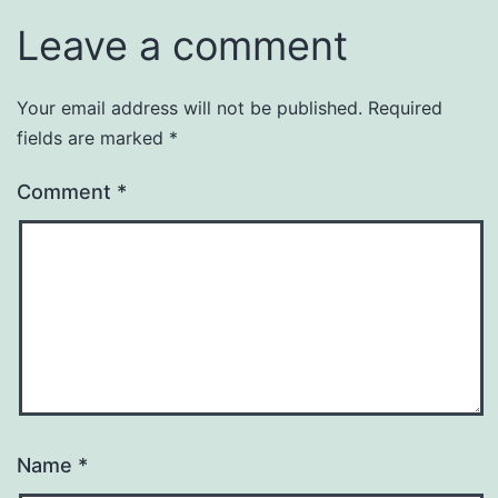
Leave a comment
Your email address will not be published.
Required
fields are marked
*
Comment
*
Name
*