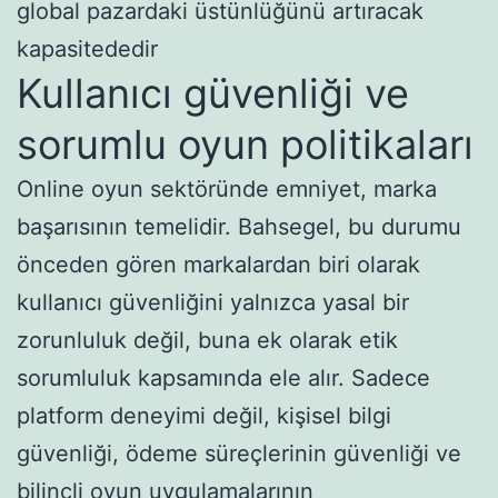
global pazardaki üstünlüğünü artıracak
kapasitededir
Kullanıcı güvenliği ve
sorumlu oyun politikaları
Online oyun sektöründe emniyet, marka
başarısının temelidir. Bahsegel, bu durumu
önceden gören markalardan biri olarak
kullanıcı güvenliğini yalnızca yasal bir
zorunluluk değil, buna ek olarak etik
sorumluluk kapsamında ele alır. Sadece
platform deneyimi değil, kişisel bilgi
güvenliği, ödeme süreçlerinin güvenliği ve
bilinçli oyun uygulamalarının