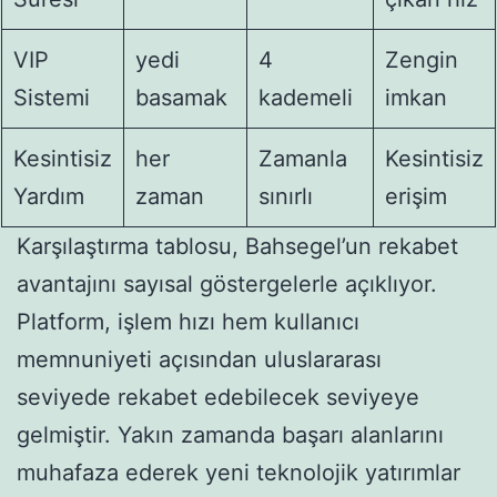
VIP
yedi
4
Zengin
Sistemi
basamak
kademeli
imkan
Kesintisiz
her
Zamanla
Kesintisiz
Yardım
zaman
sınırlı
erişim
Karşılaştırma tablosu, Bahsegel’un rekabet
avantajını sayısal göstergelerle açıklıyor.
Platform, işlem hızı hem kullanıcı
memnuniyeti açısından uluslararası
seviyede rekabet edebilecek seviyeye
gelmiştir. Yakın zamanda başarı alanlarını
muhafaza ederek yeni teknolojik yatırımlar