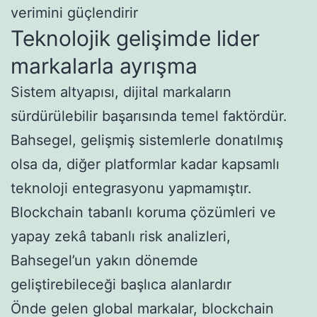
verimini güçlendirir
Teknolojik gelişimde lider
markalarla ayrışma
Sistem altyapısı, dijital markaların
sürdürülebilir başarısında temel faktördür.
Bahsegel, gelişmiş sistemlerle donatılmış
olsa da, diğer platformlar kadar kapsamlı
teknoloji entegrasyonu yapmamıştır.
Blockchain tabanlı koruma çözümleri ve
yapay zekâ tabanlı risk analizleri,
Bahsegel’un yakın dönemde
geliştirebileceği başlıca alanlardır
Önde gelen global markalar, blockchain