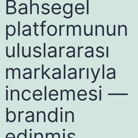
Bahsegel
platformunun
uluslararası
markalarıyla
incelemesi —
brandin
edinmiş