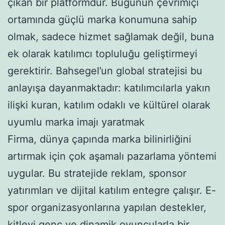
çıkan bir platformdur. Bugünün çevrimiçi
ortamında güçlü marka konumuna sahip
olmak, sadece hizmet sağlamak değil, buna
ek olarak katılımcı topluluğu geliştirmeyi
gerektirir. Bahsegel’un global stratejisi bu
anlayışa dayanmaktadır: katılımcılarla yakın
ilişki kuran, katılım odaklı ve kültürel olarak
uyumlu marka imajı yaratmak
Firma, dünya çapında marka bilinirliğini
artırmak için çok aşamalı pazarlama yöntemi
uygular. Bu stratejide reklam, sponsor
yatırımları ve dijital katılım entegre çalışır. E-
spor organizasyonlarına yapılan destekler,
kitleyi genç ve dinamik oyuncularla bir