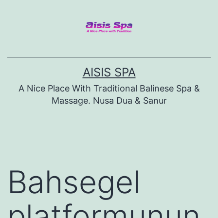
Skip
to
content
AISIS SPA
A Nice Place With Traditional Balinese Spa &
Massage. Nusa Dua & Sanur
Bahsegel
platformunun