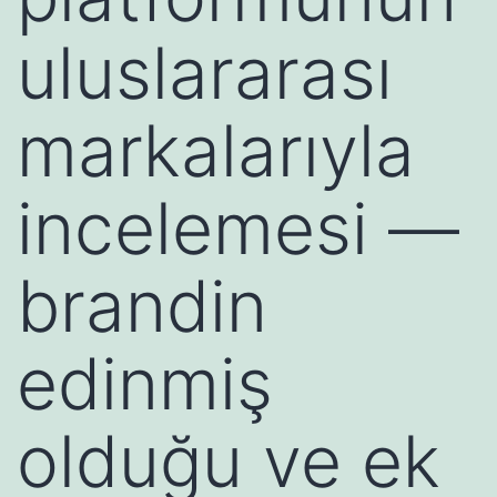
uluslararası
markalarıyla
incelemesi —
brandin
edinmiş
olduğu ve ek