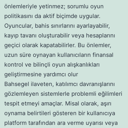
önlemleriyle yetinmez; sorumlu oyun
politikasını da aktif biçimde uygular.
Oyuncular, bahis sınırlarını ayarlayabilir,
kayıp tavanı oluşturabilir veya hesaplarını
geçici olarak kapatabilirler. Bu önlemler,
uzun süre oynayan kullanıcıların finansal
kontrol ve bilinçli oyun alışkanlıkları
geliştirmesine yardımcı olur
Bahsegel ilaveten, katılımcı davranışlarını
gözlemleyen sistemlerle problemli eğilimleri
tespit etmeyi amaçlar. Misal olarak, aşırı
oynama belirtileri gösteren bir kullanıcıya
platform tarafından ara verme uyarısı veya