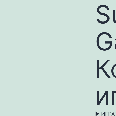
S
G
К
и
▶️ ИГРА