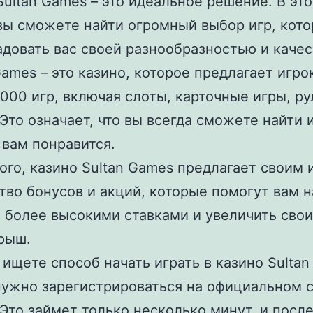
Sultan Games – это идеальное решение. В эт
вы сможете найти огромный выбор игр, кот
адовать вас своей разнообразностью и каче
Games – это казино, которое предлагает игро
 000 игр, включая слоты, карточные игры, ру
 Это означает, что вы всегда сможете найти и
 вам понравится.
ого, казино Sultan Games предлагает своим 
во бонусов и акций, которые помогут вам н
с более высокими ставками и увеличить сво
рыш.
 ищете способ начать играть в казино Sultan
нужно зарегистрироваться на официальном 
 Это займет только несколько минут, и посл