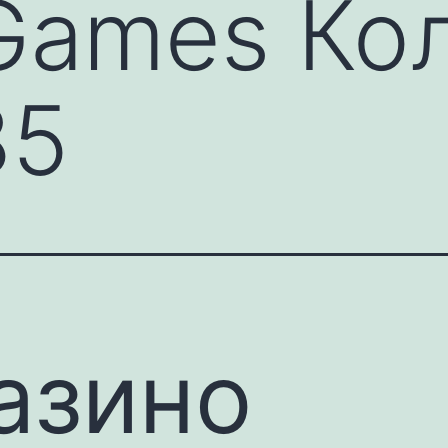
 Games Ко
85
азино