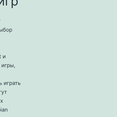
игр
s
выбор
t и
 игры,
ь играть
гут
их
ian