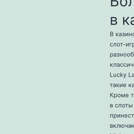
Бо
в к
В казин
слот-иг
разнооб
классиче
Lucky L
такие ка
Кроме т
в слоты
принест
включаю