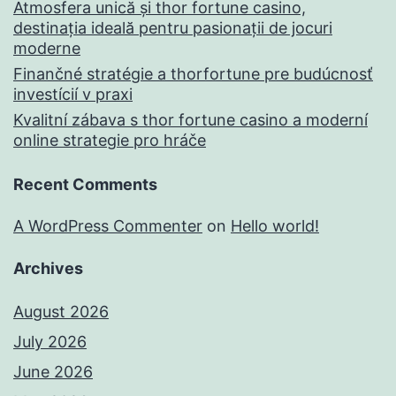
Atmosfera unică și thor fortune casino,
destinația ideală pentru pasionații de jocuri
moderne
Finančné stratégie a thorfortune pre budúcnosť
investícií v praxi
Kvalitní zábava s thor fortune casino a moderní
online strategie pro hráče
Recent Comments
A WordPress Commenter
on
Hello world!
Archives
August 2026
July 2026
June 2026