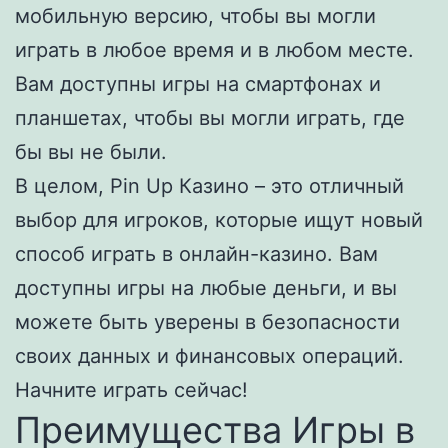
мобильную версию, чтобы вы могли
играть в любое время и в любом месте.
Вам доступны игры на смартфонах и
планшетах, чтобы вы могли играть, где
бы вы не были.
В целом, Pin Up Казино – это отличный
выбор для игроков, которые ищут новый
способ играть в онлайн-казино. Вам
доступны игры на любые деньги, и вы
можете быть уверены в безопасности
своих данных и финансовых операций.
Начните играть сейчас!
Преимущества Игры в