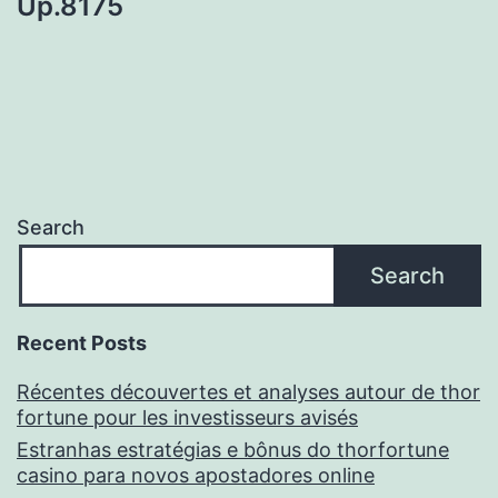
Up.8175
Search
Search
Recent Posts
Récentes découvertes et analyses autour de thor
fortune pour les investisseurs avisés
Estranhas estratégias e bônus do thorfortune
casino para novos apostadores online