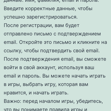
Введите корректные данные, чтобы
успешно зарегистрироваться.
После регистрации, вам будет
отправлено письмо с подтверждением
email. Откройте это письмо и кликните на
ссылку, чтобы подтвердить свой email.
После подтверждения email, вы сможете
войти в свой аккаунт, используя ваш
email и пароль. Вы можете начать играть
в игры, выбрать игру, которая вам
нравится, и начать играть.
Важно: перед началом игры, убедитесь,
что вы понимаете правила игры и