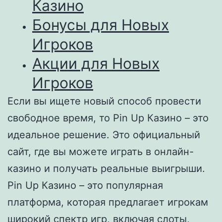
Казино
Бонусы для Новых
Игроков
Акции для Новых
Игроков
Если вы ищете новый способ провести
свободное время, то Pin Up Казино – это
идеальное решение. Это официальный
сайт, где вы можете играть в онлайн-
казино и получать реальные выигрыши.
Pin Up Казино – это популярная
платформа, которая предлагает игрокам
широкий спектр игр, включая слоты,