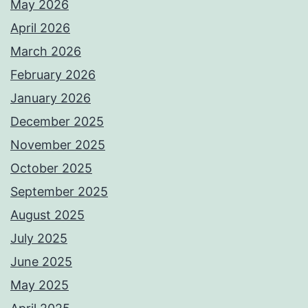
May 2026
April 2026
March 2026
February 2026
January 2026
December 2025
November 2025
October 2025
September 2025
August 2025
July 2025
June 2025
May 2025