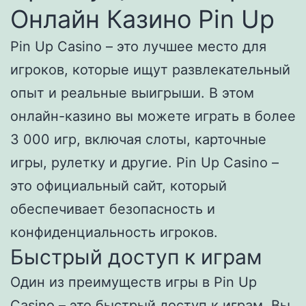
Онлайн Казино Pin Up
Pin Up Casino – это лучшее место для
игроков, которые ищут развлекательный
опыт и реальные выигрыши. В этом
онлайн-казино вы можете играть в более
3 000 игр, включая слоты, карточные
игры, рулетку и другие. Pin Up Casino –
это официальный сайт, который
обеспечивает безопасность и
конфиденциальность игроков.
Быстрый доступ к играм
Один из преимуществ игры в Pin Up
Casino – это быстрый доступ к играм. Вы