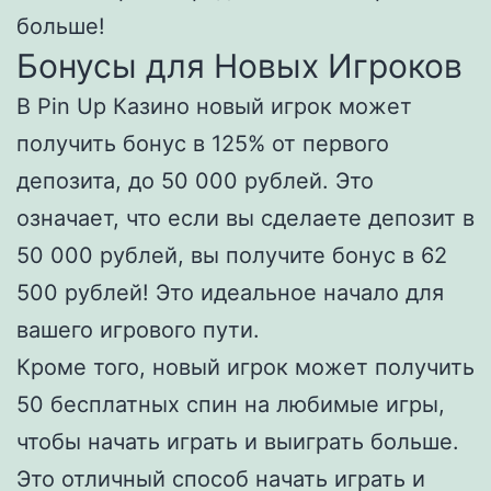
больше!
Бонусы для Новых Игроков
В Pin Up Казино новый игрок может
получить бонус в 125% от первого
депозита, до 50 000 рублей. Это
означает, что если вы сделаете депозит в
50 000 рублей, вы получите бонус в 62
500 рублей! Это идеальное начало для
вашего игрового пути.
Кроме того, новый игрок может получить
50 бесплатных спин на любимые игры,
чтобы начать играть и выиграть больше.
Это отличный способ начать играть и