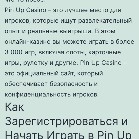
Pin Up Casino – это лучшее место для
игроков, которые ищут развлекательный
опыт и реальные выигрыши. В этом
онлайн-казино вы можете играть в более
3 000 игр, включая слоты, карточные
игры, рулетку и другие. Pin Up Casino –
это официальный сайт, который
обеспечивает безопасность и
конфиденциальность игроков.
Как
Зарегистрироваться и
Начать Играть в Pin Up