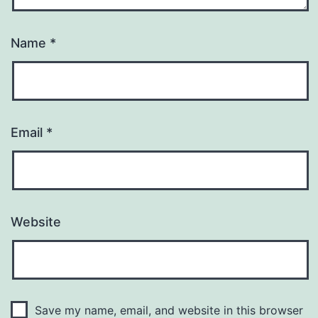
Name
*
Email
*
Website
Save my name, email, and website in this browser