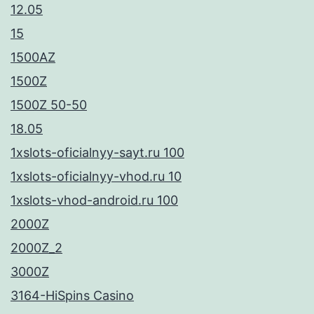
12.05
15
1500AZ
1500Z
1500Z 50-50
18.05
1xslots-oficialnyy-sayt.ru 100
1xslots-oficialnyy-vhod.ru 10
1xslots-vhod-android.ru 100
2000Z
2000Z_2
3000Z
3164-HiSpins Casino