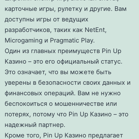
карточные игры, рулетку и другие. Вам
доступны игры от ведущих
разработчиков, таких как NetEnt,
Microgaming и Pragmatic Play.
Один из главных преимуществ Pin Up
Казино – это его официальный статус.
Это означает, что вы можете быть
уверены в безопасности своих данных и
финансовых операций. Вам не нужно
беспокоиться о мошенничестве или
потерях, потому что Pin Up Казино – это
надежный партнер.
Кроме того, Pin Up Казино предлагает