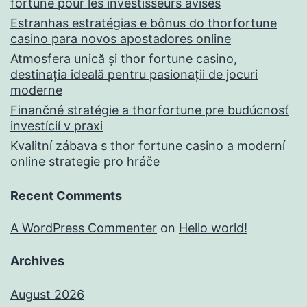
fortune pour les investisseurs avisés
Estranhas estratégias e bônus do thorfortune
casino para novos apostadores online
Atmosfera unică și thor fortune casino,
destinația ideală pentru pasionații de jocuri
moderne
Finančné stratégie a thorfortune pre budúcnosť
investícií v praxi
Kvalitní zábava s thor fortune casino a moderní
online strategie pro hráče
Recent Comments
A WordPress Commenter
on
Hello world!
Archives
August 2026