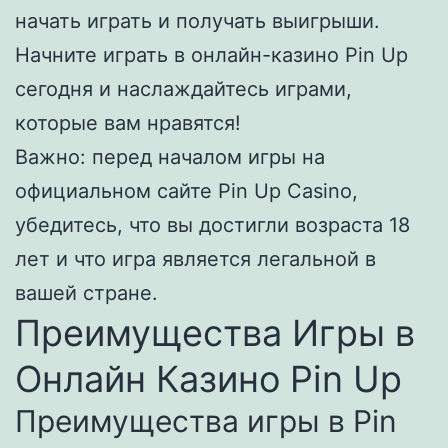
начать играть и получать выигрыши.
Начните играть в онлайн-казино Pin Up
сегодня и наслаждайтесь играми,
которые вам нравятся!
Важно: перед началом игры на
официальном сайте Pin Up Casino,
убедитесь, что вы достигли возраста 18
лет и что игра является легальной в
вашей стране.
Преимущества Игры в
Онлайн Казино Pin Up
Преимущества игры в Pin