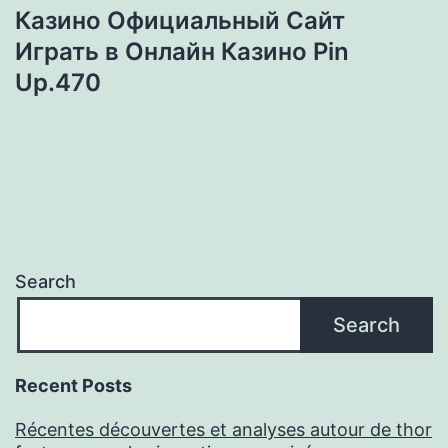
Казино Официальный Сайт
Играть в Онлайн Казино Pin
Up.470
Search
Search
Recent Posts
Récentes découvertes et analyses autour de thor