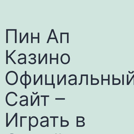
Пин Ап
Казино
Официальны
Сайт –
Играть в