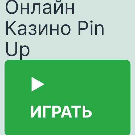
Онлайн
Казино Pin
Up
▶️
ИГРАТЬ