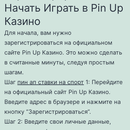
Начать Играть в Pin Up
Казино
Для начала, вам нужно
зарегистрироваться на официальном
сайте Pin Up Казино. Это можно сделать
в считанные минуты, следуя простым
шагам.
Шаг
пин ап ставки на спорт
1: Перейдите
на официальный сайт Pin Up Казино.
Введите адрес в браузере и нажмите на
кнопку “Зарегистрироваться”.
Шаг 2: Введите свои личные данные,