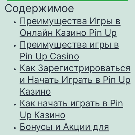
Содержимое
Преимущества Игры в
Онлайн Казино Pin Up
Преимущества игры в
Pin Up Casino
Как Зарегистрироваться
и Начать Играть в Pin Up
Казино
Как начать играть в Pin
Up Казино
Бонусы и Акции для