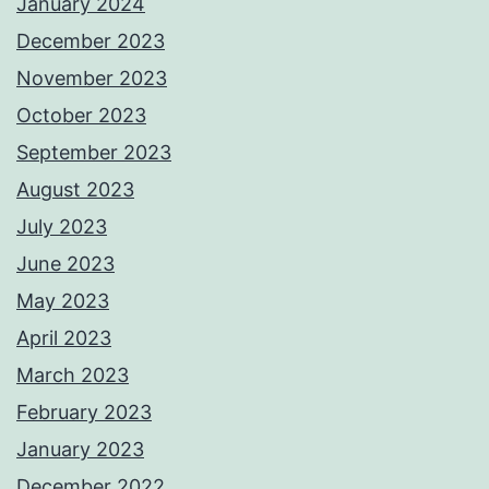
January 2024
December 2023
November 2023
October 2023
September 2023
August 2023
July 2023
June 2023
May 2023
April 2023
March 2023
February 2023
January 2023
December 2022