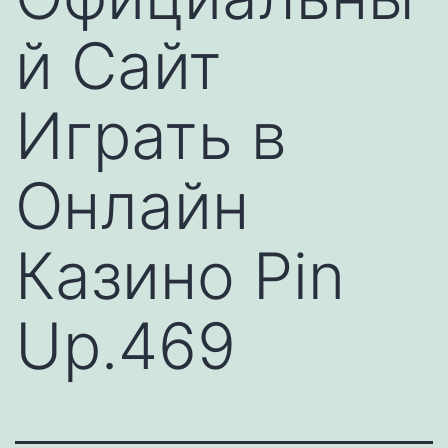
й Сайт
Играть в
Онлайн
Казино Pin
Up.469