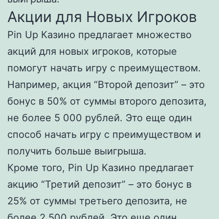
Акции для Новых Игроков
Pin Up Казино предлагает множество
акций для новых игроков, которые
помогут начать игру с преимуществом.
Например, акция “Второй депозит” – это
бонус в 50% от суммы второго депозита,
не более 5 000 рублей. Это еще один
способ начать игру с преимуществом и
получить больше выигрыша.
Кроме того, Pin Up Казино предлагает
акцию “Третий депозит” – это бонус в
25% от суммы третьего депозита, не
более 2 500 рублей. Это еще один