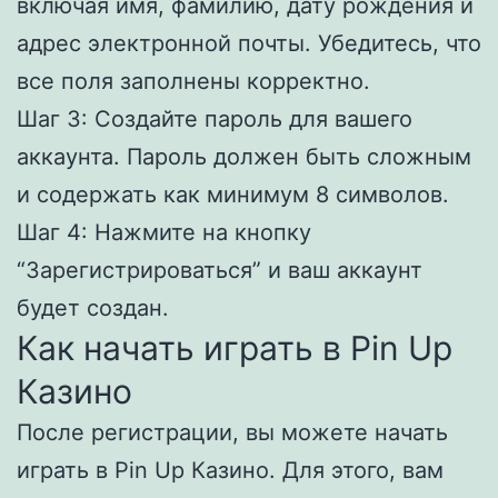
включая имя, фамилию, дату рождения и
адрес электронной почты. Убедитесь, что
все поля заполнены корректно.
Шаг 3: Создайте пароль для вашего
аккаунта. Пароль должен быть сложным
и содержать как минимум 8 символов.
Шаг 4: Нажмите на кнопку
“Зарегистрироваться” и ваш аккаунт
будет создан.
Как начать играть в Pin Up
Казино
После регистрации, вы можете начать
играть в Pin Up Казино. Для этого, вам