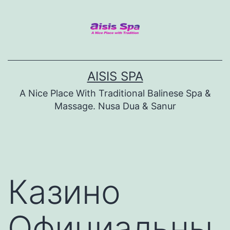
Skip
to
content
AISIS SPA
A Nice Place With Traditional Balinese Spa &
Massage. Nusa Dua & Sanur
Казино
Официальны