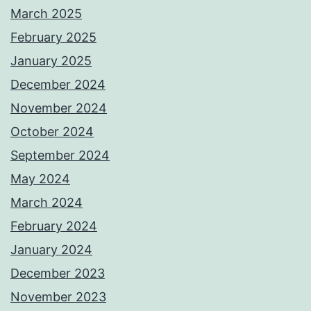
March 2025
February 2025
January 2025
December 2024
November 2024
October 2024
September 2024
May 2024
March 2024
February 2024
January 2024
December 2023
November 2023