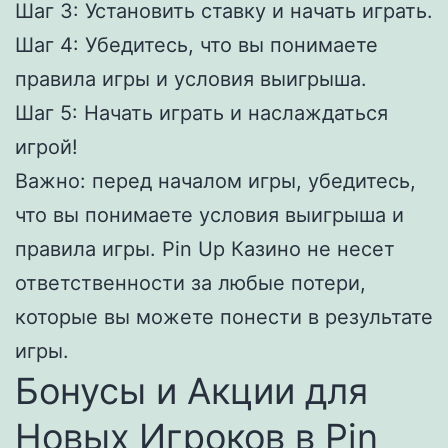
Шаг 3: Установить ставку и начать играть.
Шаг 4: Убедитесь, что вы понимаете
правила игры и условия выигрыша.
Шаг 5: Начать играть и наслаждаться
игрой!
Важно: перед началом игры, убедитесь,
что вы понимаете условия выигрыша и
правила игры. Pin Up Казино не несет
ответственности за любые потери,
которые вы можете понести в результате
игры.
Бонусы и Акции для
Новых Игроков в Pin