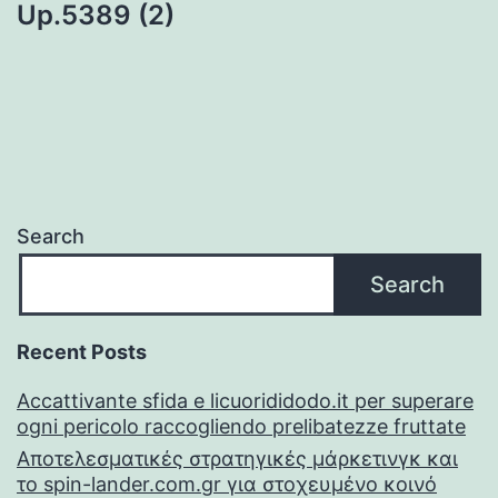
Up.5389 (2)
Search
Search
Recent Posts
Accattivante sfida e licuorididodo.it per superare
ogni pericolo raccogliendo prelibatezze fruttate
Αποτελεσματικές στρατηγικές μάρκετινγκ και
το spin-lander.com.gr για στοχευμένο κοινό