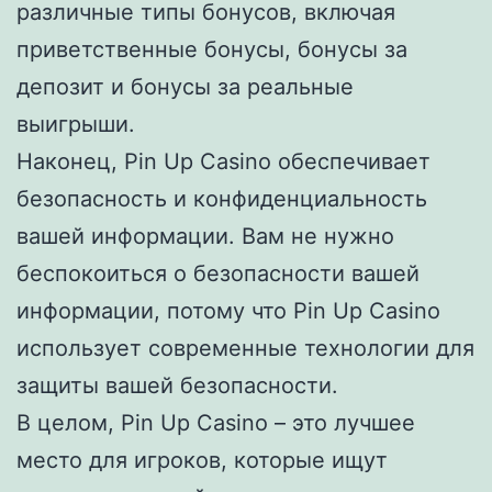
различные типы бонусов, включая
приветственные бонусы, бонусы за
депозит и бонусы за реальные
выигрыши.
Наконец, Pin Up Casino обеспечивает
безопасность и конфиденциальность
вашей информации. Вам не нужно
беспокоиться о безопасности вашей
информации, потому что Pin Up Casino
использует современные технологии для
защиты вашей безопасности.
В целом, Pin Up Casino – это лучшее
место для игроков, которые ищут