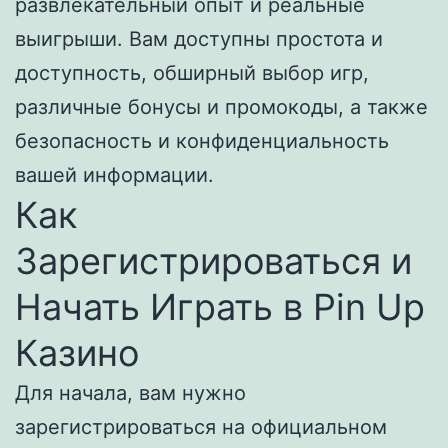
развлекательный опыт и реальные
выигрыши. Вам доступны простота и
доступность, обширный выбор игр,
различные бонусы и промокоды, а также
безопасность и конфиденциальность
вашей информации.
Как
Зарегистрироваться и
Начать Играть в Pin Up
Казино
Для начала, вам нужно
зарегистрироваться на официальном