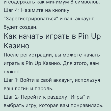
и содержать как минимум 8 символов.
Шаг 4: Нажмите на кнопку
“Зарегистрироваться” и ваш аккаунт
будет создан.
Как начать играть в Pin Up
Казино
После регистрации, вы можете начать
играть в Pin Up Казино. Для этого, вам
нужно:
Шаг 1: Войти в свой аккаунт, используя
ваш логин и пароль.
Шаг 2: Перейти к разделу “Игры” и
выбрать игру, которая вам понравилась.