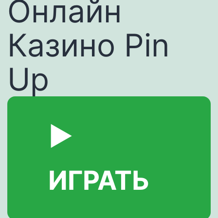
Онлайн
Казино Pin
Up
▶️
ИГРАТЬ