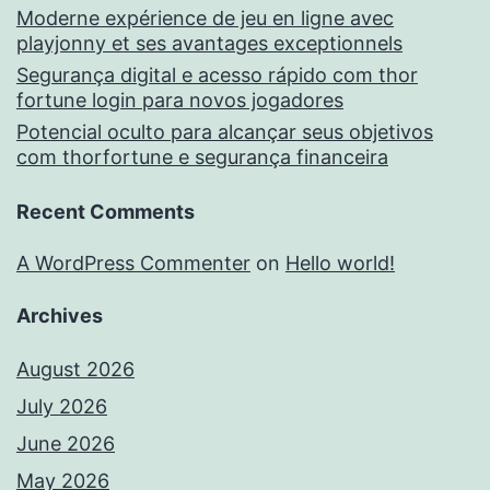
Moderne expérience de jeu en ligne avec
playjonny et ses avantages exceptionnels
Segurança digital e acesso rápido com thor
fortune login para novos jogadores
Potencial oculto para alcançar seus objetivos
com thorfortune e segurança financeira
Recent Comments
A WordPress Commenter
on
Hello world!
Archives
August 2026
July 2026
June 2026
May 2026