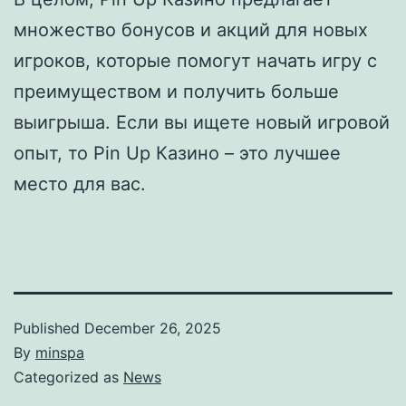
множество бонусов и акций для новых
игроков, которые помогут начать игру с
преимуществом и получить больше
выигрыша. Если вы ищете новый игровой
опыт, то Pin Up Казино – это лучшее
место для вас.
Published
December 26, 2025
By
minspa
Categorized as
News