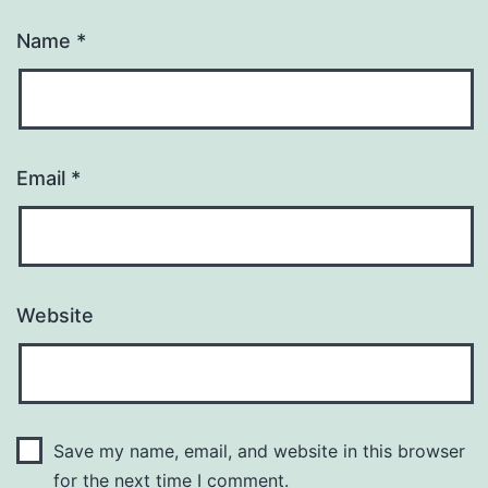
Name
*
Email
*
Website
Save my name, email, and website in this browser
for the next time I comment.