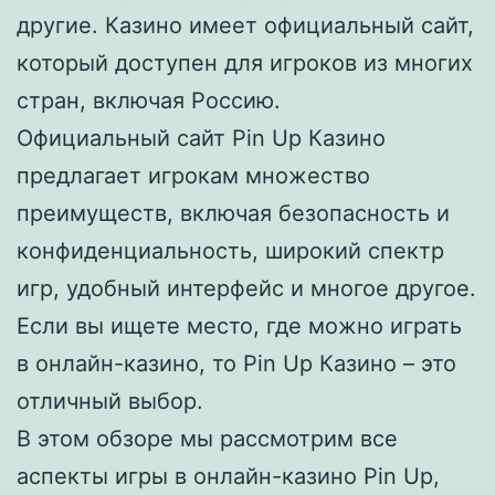
другие. Казино имеет официальный сайт,
который доступен для игроков из многих
стран, включая Россию.
Официальный сайт Pin Up Казино
предлагает игрокам множество
преимуществ, включая безопасность и
конфиденциальность, широкий спектр
игр, удобный интерфейс и многое другое.
Если вы ищете место, где можно играть
в онлайн-казино, то Pin Up Казино – это
отличный выбор.
В этом обзоре мы рассмотрим все
аспекты игры в онлайн-казино Pin Up,