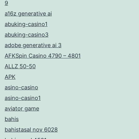
9
a16z generative ai
abuking-casino1
abuking-casino3
adobe generative ai 3
AFKSpin Casino 4790 – 4801
ALLZ 50-50
APK
asino-casino
asino-casino1
aviator game
bahis
bahistasal nov 6028