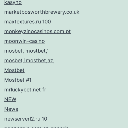
kasyno
marketbosworthbrewery.co.uk
maxtextures.ru 100
monkeyzinocasinos.com pt
moonwin-casino
mosbet, mostbet,1
mosbet,1mostbet,az,
Mostbet
Mostbet #1
mrluckybet.net fr
NEW
News
newserverl2.ru 10