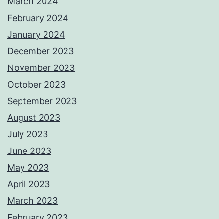
March 2024
February 2024
January 2024
December 2023
November 2023
October 2023
September 2023
August 2023
July 2023
June 2023
May 2023
April 2023
March 2023
February 2023