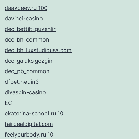
daavdeev.ru 100
davinci-casino
dec_bettilt-guvenlir
dec_bh_common
dec_bh_luxstudiousa.com
dec_galaksigezgini
dec_pb_common
dfbet.net.in3
divaspin-casino
EC
ekaterina-school.ru 10
fairdealdigital.com
feelyourbody.ru 10