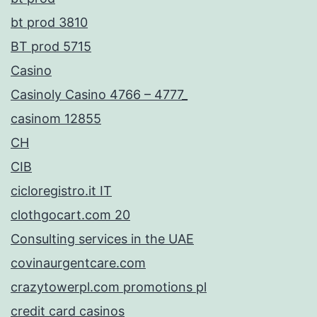
bt prod 3810
BT prod 5715
Casino
Casinoly Casino 4766 – 4777_
casinom 12855
CH
CIB
cicloregistro.it IT
clothgocart.com 20
Consulting services in the UAE
covinaurgentcare.com
crazytowerpl.com promotions pl
credit card casinos