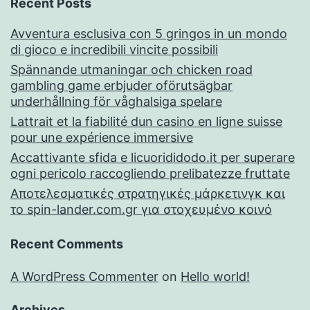
Recent Posts
Avventura esclusiva con 5 gringos in un mondo
di gioco e incredibili vincite possibili
Spännande utmaningar och chicken road
gambling game erbjuder oförutsägbar
underhållning för våghalsiga spelare
Lattrait et la fiabilité dun casino en ligne suisse
pour une expérience immersive
Accattivante sfida e licuorididodo.it per superare
ogni pericolo raccogliendo prelibatezze fruttate
Αποτελεσματικές στρατηγικές μάρκετινγκ και
το spin-lander.com.gr για στοχευμένο κοινό
Recent Comments
A WordPress Commenter
on
Hello world!
Archives