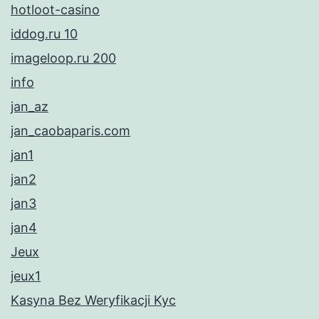
hotloot-casino
iddog.ru 10
imageloop.ru 200
info
jan_az
jan_caobaparis.com
jan1
jan2
jan3
jan4
Jeux
jeux1
Kasyna Bez Weryfikacji Kyc