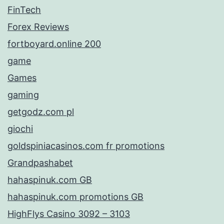
FinTech
Forex Reviews
fortboyard.online 200
game
Games
gaming
getgodz.com pl
giochi
goldspiniacasinos.com fr promotions
Grandpashabet
hahaspinuk.com GB
hahaspinuk.com promotions GB
HighFlys Casino 3092 – 3103