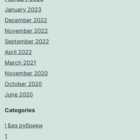
January 2023
December 2022
November 2022
September 2022
April 2022
March 2021
November 2020
October 2020
June 2020
Categories
! Без рубрики
1