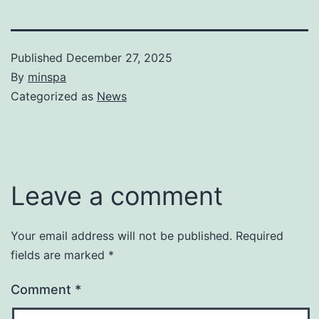
Published
December 27, 2025
By
minspa
Categorized as
News
Leave a comment
Your email address will not be published.
Required
fields are marked
*
Comment
*