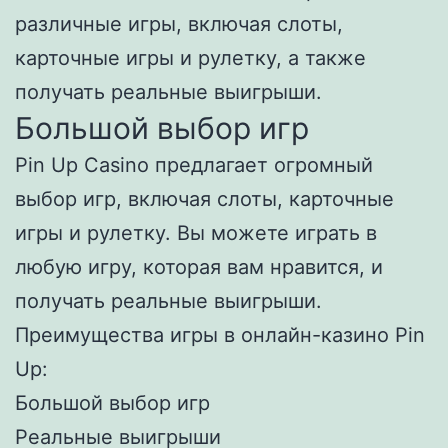
различные игры, включая слоты,
карточные игры и рулетку, а также
получать реальные выигрыши.
Большой выбор игр
Pin Up Casino предлагает огромный
выбор игр, включая слоты, карточные
игры и рулетку. Вы можете играть в
любую игру, которая вам нравится, и
получать реальные выигрыши.
Преимущества игры в онлайн-казино Pin
Up:
Большой выбор игр
Реальные выигрыши