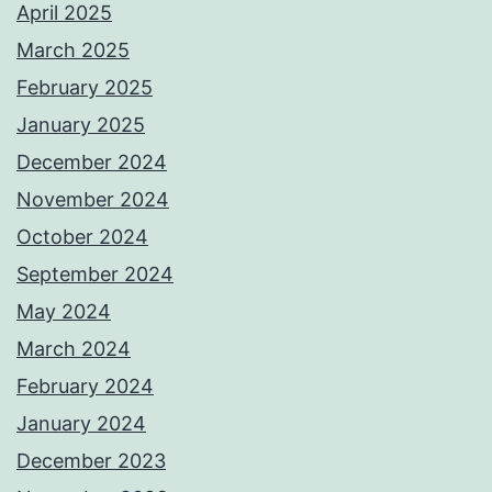
April 2025
March 2025
February 2025
January 2025
December 2024
November 2024
October 2024
September 2024
May 2024
March 2024
February 2024
January 2024
December 2023