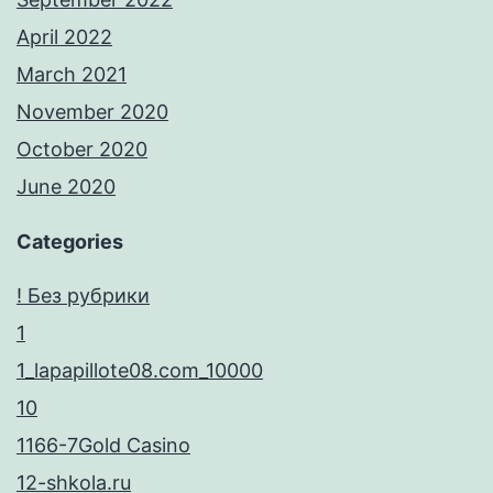
April 2022
March 2021
November 2020
October 2020
June 2020
Categories
! Без рубрики
1
1_lapapillote08.com_10000
10
1166-7Gold Casino
12-shkola.ru