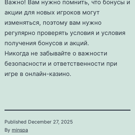
Важно! Вам нужно помнить, что бонусы и
акции для новых игроков могут
изменяться, поэтому вам нужно
регулярно проверять условия и условия
получения бонусов и акций.
Никогда не забывайте о важности
безопасности и ответственности при
игре в онлайн-казино.
Published
December 27, 2025
By
minspa