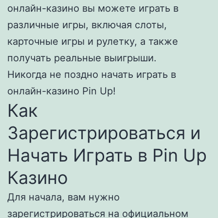
онлайн-казино вы можете играть в
различные игры, включая слоты,
карточные игры и рулетку, а также
получать реальные выигрыши.
Никогда не поздно начать играть в
онлайн-казино Pin Up!
Как
Зарегистрироваться и
Начать Играть в Pin Up
Казино
Для начала, вам нужно
зарегистрироваться на официальном