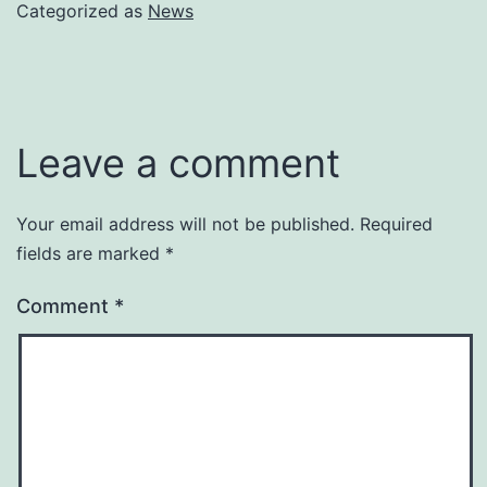
Categorized as
News
Leave a comment
Your email address will not be published.
Required
fields are marked
*
Comment
*