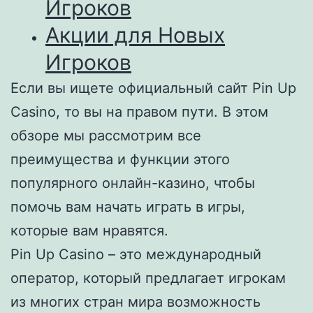
Игроков
Акции для Новых
Игроков
Если вы ищете официальный сайт Pin Up
Casino, то вы на правом пути. В этом
обзоре мы рассмотрим все
преимущества и функции этого
популярного онлайн-казино, чтобы
помочь вам начать играть в игры,
которые вам нравятся.
Pin Up Casino – это международный
оператор, который предлагает игрокам
из многих стран мира возможность