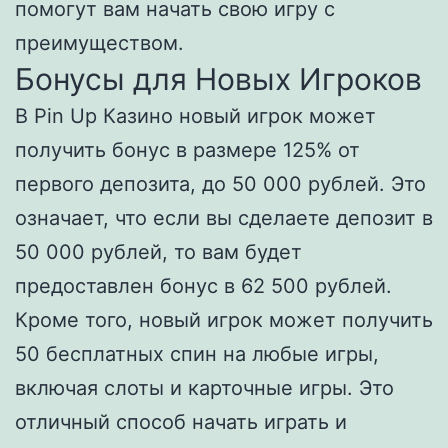
помогут вам начать свою игру с
преимуществом.
Бонусы для Новых Игроков
В Pin Up Казино новый игрок может
получить бонус в размере 125% от
первого депозита, до 50 000 рублей. Это
означает, что если вы сделаете депозит в
50 000 рублей, то вам будет
предоставлен бонус в 62 500 рублей.
Кроме того, новый игрок может получить
50 бесплатных спин на любые игры,
включая слоты и карточные игры. Это
отличный способ начать играть и