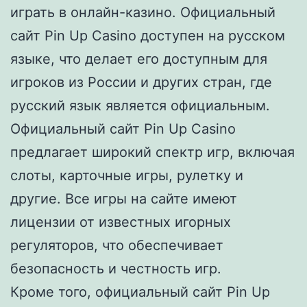
играть в онлайн-казино. Официальный
сайт Pin Up Casino доступен на русском
языке, что делает его доступным для
игроков из России и других стран, где
русский язык является официальным.
Официальный сайт Pin Up Casino
предлагает широкий спектр игр, включая
слоты, карточные игры, рулетку и
другие. Все игры на сайте имеют
лицензии от известных игорных
регуляторов, что обеспечивает
безопасность и честность игр.
Кроме того, официальный сайт Pin Up