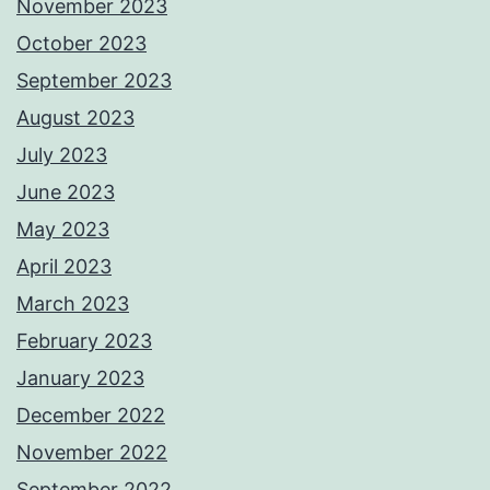
November 2023
October 2023
September 2023
August 2023
July 2023
June 2023
May 2023
April 2023
March 2023
February 2023
January 2023
December 2022
November 2022
September 2022