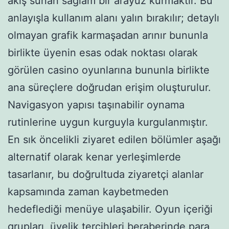
akış sunan sağlam bir arayüz kurmaktır. Bu
anlayışla kullanım alanı yalın bırakılır; detaylı
olmayan grafik karmaşadan arınır bununla
birlikte üyenin esas odak noktası olarak
görülen casino oyunlarına bununla birlikte
ana süreçlere doğrudan erişim oluşturulur.
Navigasyon yapısı taşınabilir oynama
rutinlerine uygun kurguyla kurgulanmıştır.
En sık öncelikli ziyaret edilen bölümler aşağı
alternatif olarak kenar yerleşimlerde
tasarlanır, bu doğrultuda ziyaretçi alanlar
kapsamında zaman kaybetmeden
hedeflediği menüye ulaşabilir. Oyun içeriği
grupları, üyelik tercihleri beraberinde para