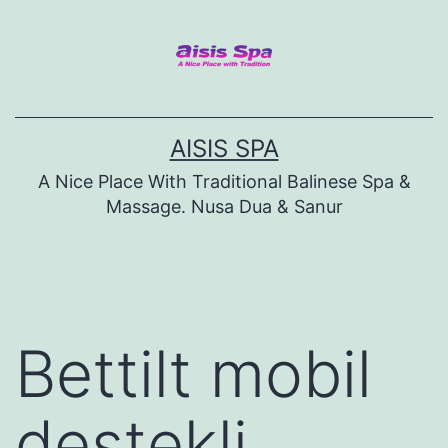
Skip
to
content
AISIS SPA
A Nice Place With Traditional Balinese Spa &
Massage. Nusa Dua & Sanur
Bettilt mobil
destekli