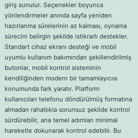
giriş sunulur. Seçenekler boyunca
yönlendirmeler anında sayfa yeniden
hazırlanma sürelerinin az kalması, oynama
sürecini belirgin şekilde istikrarlı destekler.
Standart cihaz ekranı desteği ve mobil
uyumlu kullanım bakımından şekillendirilmiş
butonlar, mobil kontrol sisteminin
kendiliğinden modern bir tamamlayıcısı
konumunda fark yaratır. Platform
kullanıcıları telefonu döndürülmüş formatına
almadan rahatlıkla sorunsuz şekilde kontrol
sürdürebilir, ana temel adımları minimal
hareketle dokunarak kontrol edebilir. Bu