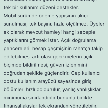
tek bir kullanım düzeni destekler.
Mobil sürümde ödeme yapısının akıcı
sunulması, tek başına hızla ölçülmez. Üyeler
ek olarak mevcut hamleyi hangi sebeple
yaptıklarını görmek ister. Açık doğrulama
pencereleri, hesap geçmişinin rahatça takip
edilebilmesi artı olası gecikmelerin açık
biçimde bildirilmesi, güven izlenimini
doğrudan şekilde güçlendirir. Cep kullanıcı
dostu kullanım arayüzü sayesinde giriş
bölümleri hızlı doldurulur, yanlış yanlışlıklar
minimuma sınırlandırılır bununla birlikte
finansal akışlar tek ekrandan yönetilebilir.