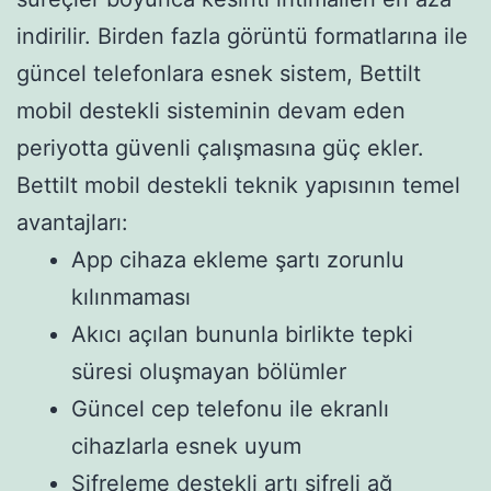
indirilir. Birden fazla görüntü formatlarına ile
güncel telefonlara esnek sistem, Bettilt
mobil destekli sisteminin devam eden
periyotta güvenli çalışmasına güç ekler.
Bettilt mobil destekli teknik yapısının temel
avantajları:
App cihaza ekleme şartı zorunlu
kılınmaması
Akıcı açılan bununla birlikte tepki
süresi oluşmayan bölümler
Güncel cep telefonu ile ekranlı
cihazlarla esnek uyum
Şifreleme destekli artı şifreli ağ