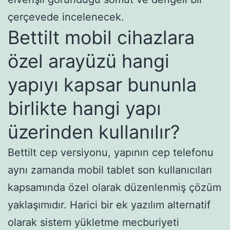
çerçevede incelenecek.
Bettilt mobil cihazlara
özel arayüzü hangi
yapıyı kapsar bununla
birlikte hangi yapı
üzerinden kullanılır?
Bettilt cep versiyonu, yapının cep telefonu
aynı zamanda mobil tablet son kullanıcıları
kapsamında özel olarak düzenlenmiş çözüm
yaklaşımıdır. Harici bir ek yazılım alternatif
olarak sistem yükletme mecburiyeti