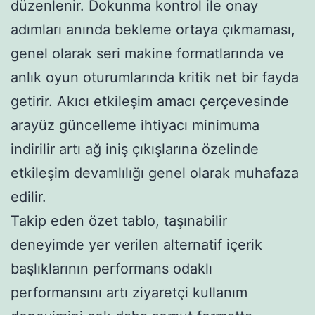
düzenlenir. Dokunma kontrol ile onay
adımları anında bekleme ortaya çıkmaması,
genel olarak seri makine formatlarında ve
anlık oyun oturumlarında kritik net bir fayda
getirir. Akıcı etkileşim amacı çerçevesinde
arayüz güncelleme ihtiyacı minimuma
indirilir artı ağ iniş çıkışlarına özelinde
etkileşim devamlılığı genel olarak muhafaza
edilir.
Takip eden özet tablo, taşınabilir
deneyimde yer verilen alternatif içerik
başlıklarının performans odaklı
performansını artı ziyaretçi kullanım