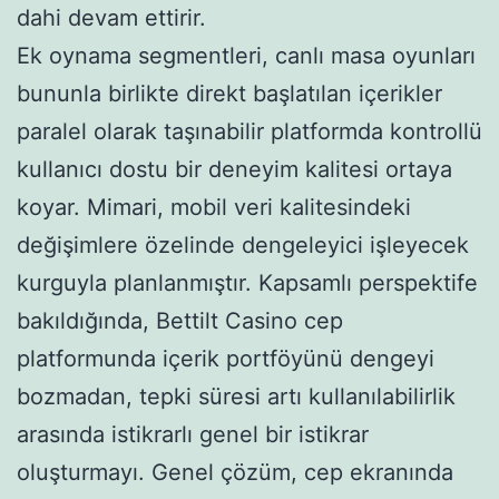
dahi devam ettirir.
Ek oynama segmentleri, canlı masa oyunları
bununla birlikte direkt başlatılan içerikler
paralel olarak taşınabilir platformda kontrollü
kullanıcı dostu bir deneyim kalitesi ortaya
koyar. Mimari, mobil veri kalitesindeki
değişimlere özelinde dengeleyici işleyecek
kurguyla planlanmıştır. Kapsamlı perspektife
bakıldığında, Bettilt Casino cep
platformunda içerik portföyünü dengeyi
bozmadan, tepki süresi artı kullanılabilirlik
arasında istikrarlı genel bir istikrar
oluşturmayı. Genel çözüm, cep ekranında