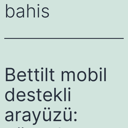
bahis
Bettilt mobil
destekli
arayüzü: