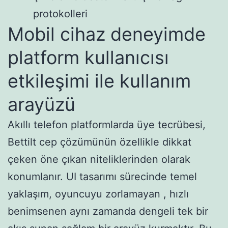
protokolleri
Mobil cihaz deneyimde
platform kullanıcısı
etkileşimi ile kullanım
arayüzü
Akıllı telefon platformlarda üye tecrübesi,
Bettilt cep çözümünün özellikle dikkat
çeken öne çıkan niteliklerinden olarak
konumlanır. UI tasarımı sürecinde temel
yaklaşım, oyuncuyu zorlamayan , hızlı
benimsenen aynı zamanda dengeli tek bir