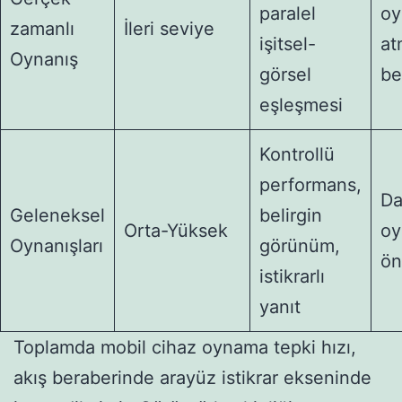
paralel
o
zamanlı
İleri seviye
işitsel-
at
Oynanış
görsel
be
eşleşmesi
Kontrollü
performans,
Da
Geleneksel
belirgin
Orta-Yüksek
oy
Oynanışları
görünüm,
ön
istikrarlı
yanıt
Toplamda mobil cihaz oynama tepki hızı,
akış beraberinde arayüz istikrar ekseninde