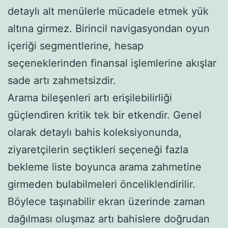
detaylı alt menülerle mücadele etmek yük
altına girmez. Birincil navigasyondan oyun
içeriği segmentlerine, hesap
seçeneklerinden finansal işlemlerine akışlar
sade artı zahmetsizdir.
Arama bileşenleri artı erişilebilirliği
güçlendiren kritik tek bir etkendir. Genel
olarak detaylı bahis koleksiyonunda,
ziyaretçilerin seçtikleri seçeneği fazla
bekleme liste boyunca arama zahmetine
girmeden bulabilmeleri önceliklendirilir.
Böylece taşınabilir ekran üzerinde zaman
dağılması oluşmaz artı bahislere doğrudan