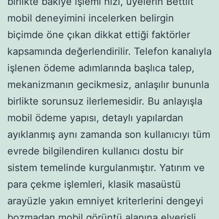
birlikte bakiye işlemi hızı, üyelerin Bettilt
mobil deneyimini incelerken belirgin
biçimde öne çıkan dikkat ettiği faktörler
kapsamında değerlendirilir. Telefon kanalıyla
işlenen ödeme adımlarında başlıca talep,
mekanizmanın gecikmesiz, anlaşılır bununla
birlikte sorunsuz ilerlemesidir. Bu anlayışla
mobil ödeme yapısı, detaylı yapılardan
ayıklanmış aynı zamanda son kullanıcıyı tüm
evrede bilgilendiren kullanıcı dostu bir
sistem temelinde kurgulanmıştır. Yatırım ve
para çekme işlemleri, klasik masaüstü
arayüzle yakın emniyet kriterlerini dengeyi
bozmadan mobil görüntü alanına elverişli