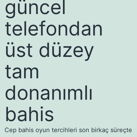
güncel
telefondan
üst düzey
tam
donanımlı
bahis
Cep bahis oyun tercihleri son birkaç süreçte