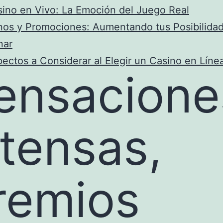
ino en Vivo: La Emoción del Juego Real
os y Promociones: Aumentando tus Posibilida
nar
ectos a Considerar al Elegir un Casino en Líne
ensacione
ntensas,
remios