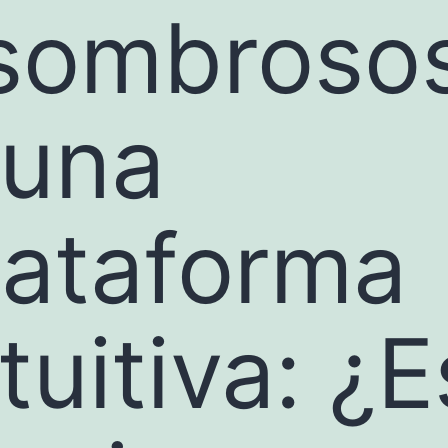
sombroso
 una
lataforma
tuitiva: ¿E