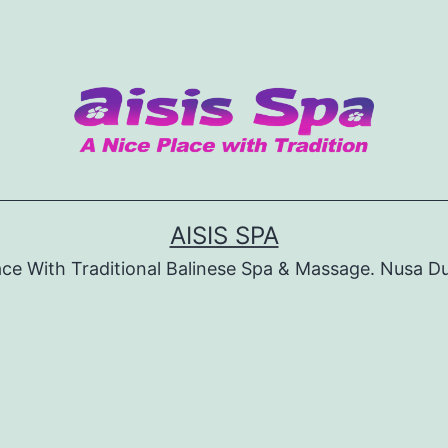
AISIS SPA
ace With Traditional Balinese Spa & Massage. Nusa D