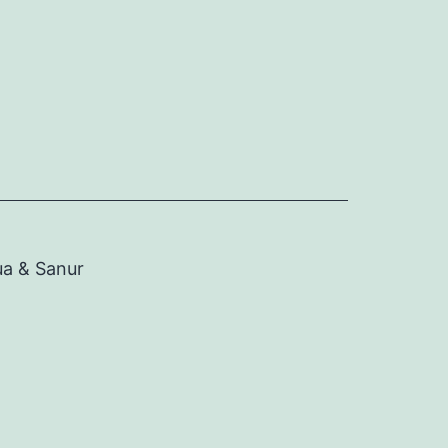
ua & Sanur