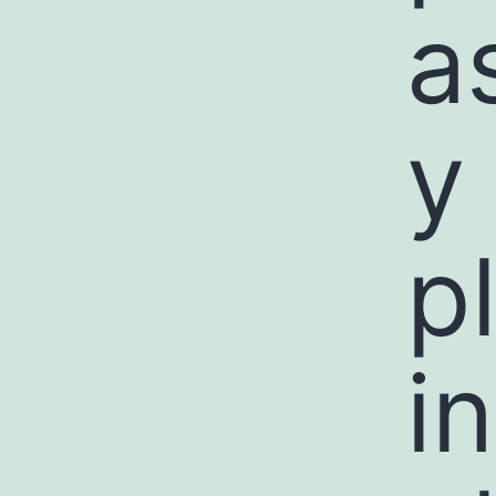
a
y
p
in