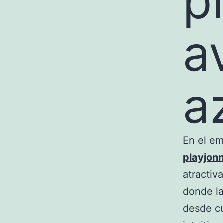
p
a
a
En el em
playjon
atractiv
donde la
desde cu