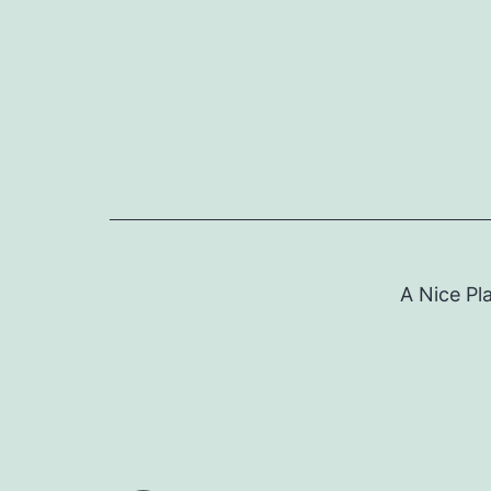
Skip
to
content
A Nice Pl