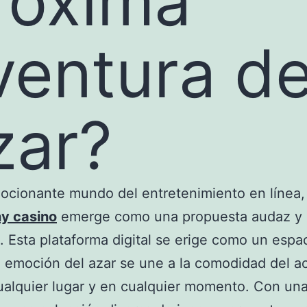
róxima
ventura d
zar?
ocionante mundo del entretenimiento en línea,
ny casino
emerge como una propuesta audaz y
a. Esta plataforma digital se erige como un espa
 emoción del azar se une a la comodidad del a
alquier lugar y en cualquier momento. Con una