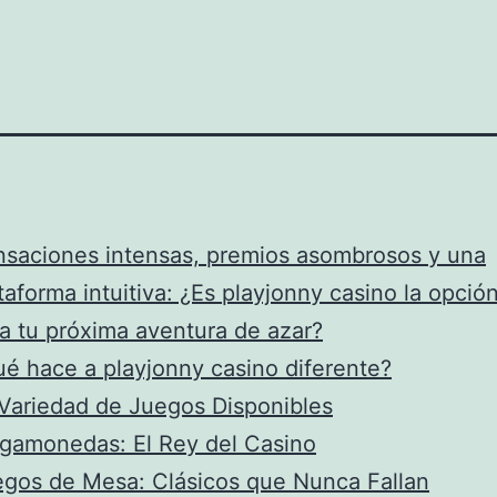
i
saciones intensas, premios asombrosos y una
taforma intuitiva: ¿Es playjonny casino la opción
a tu próxima aventura de azar?
é hace a playjonny casino diferente?
Variedad de Juegos Disponibles
gamonedas: El Rey del Casino
gos de Mesa: Clásicos que Nunca Fallan