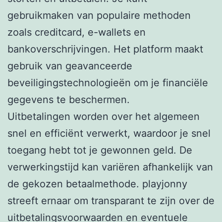
gebruikmaken van populaire methoden
zoals creditcard, e-wallets en
bankoverschrijvingen. Het platform maakt
gebruik van geavanceerde
beveiligingstechnologieën om je financiële
gegevens te beschermen.
Uitbetalingen worden over het algemeen
snel en efficiënt verwerkt, waardoor je snel
toegang hebt tot je gewonnen geld. De
verwerkingstijd kan variëren afhankelijk van
de gekozen betaalmethode. playjonny
streeft ernaar om transparant te zijn over de
uitbetalingsvoorwaarden en eventuele