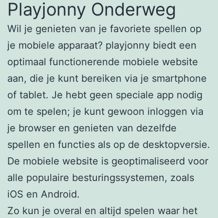
Playjonny Onderweg
Wil je genieten van je favoriete spellen op
je mobiele apparaat? playjonny biedt een
optimaal functionerende mobiele website
aan, die je kunt bereiken via je smartphone
of tablet. Je hebt geen speciale app nodig
om te spelen; je kunt gewoon inloggen via
je browser en genieten van dezelfde
spellen en functies als op de desktopversie.
De mobiele website is geoptimaliseerd voor
alle populaire besturingssystemen, zoals
iOS en Android.
Zo kun je overal en altijd spelen waar het