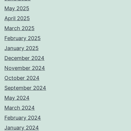
May 2025
April 2025
March 2025
February 2025
January 2025
December 2024
November 2024
October 2024
September 2024
May 2024
March 2024
February 2024
January 2024