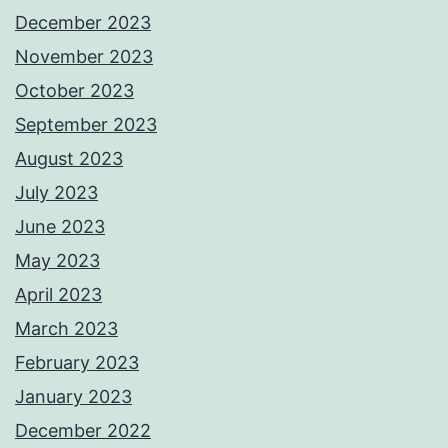
December 2023
November 2023
October 2023
September 2023
August 2023
July 2023
June 2023
May 2023
April 2023
March 2023
February 2023
January 2023
December 2022