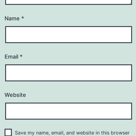
Name
*
Email
*
Website
Save my name, email, and website in this browser