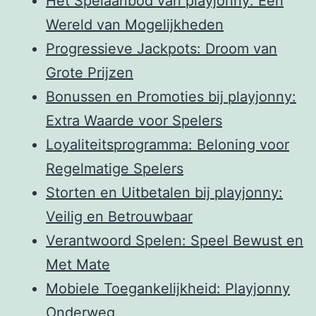
Het Spelaanbod van playjonny: Een
Wereld van Mogelijkheden
Progressieve Jackpots: Droom van
Grote Prijzen
Bonussen en Promoties bij playjonny:
Extra Waarde voor Spelers
Loyaliteitsprogramma: Beloning voor
Regelmatige Spelers
Storten en Uitbetalen bij playjonny:
Veilig en Betrouwbaar
Verantwoord Spelen: Speel Bewust en
Met Mate
Mobiele Toegankelijkheid: Playjonny
Onderweg