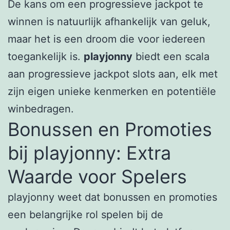
De kans om een progressieve jackpot te
winnen is natuurlijk afhankelijk van geluk,
maar het is een droom die voor iedereen
toegankelijk is.
playjonny
biedt een scala
aan progressieve jackpot slots aan, elk met
zijn eigen unieke kenmerken en potentiële
winbedragen.
Bonussen en Promoties
bij playjonny: Extra
Waarde voor Spelers
playjonny weet dat bonussen en promoties
een belangrijke rol spelen bij de