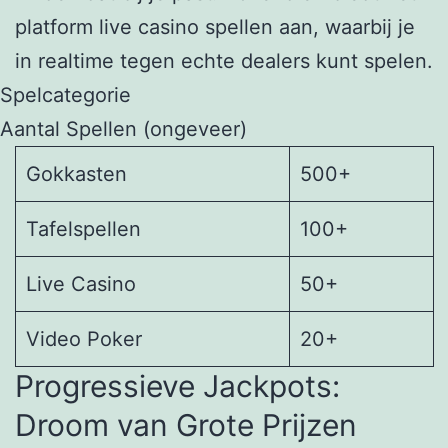
platform live casino spellen aan, waarbij je
in realtime tegen echte dealers kunt spelen.
Spelcategorie
Aantal Spellen (ongeveer)
Gokkasten
500+
Tafelspellen
100+
Live Casino
50+
Video Poker
20+
Progressieve Jackpots:
Droom van Grote Prijzen