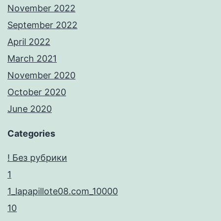
November 2022
September 2022
April 2022
March 2021
November 2020
October 2020
June 2020
Categories
! Без рубрики
1
1_lapapillote08.com_10000
10