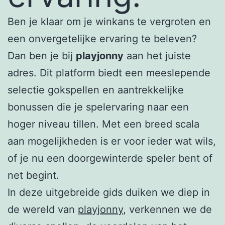
Ben je klaar om je winkans te vergroten en
een onvergetelijke ervaring te beleven?
Dan ben je bij
playjonny
aan het juiste
adres. Dit platform biedt een meeslepende
selectie gokspellen en aantrekkelijke
bonussen die je spelervaring naar een
hoger niveau tillen. Met een breed scala
aan mogelijkheden is er voor ieder wat wils,
of je nu een doorgewinterde speler bent of
net begint.
In deze uitgebreide gids duiken we diep in
de wereld van
playjonny
, verkennen we de