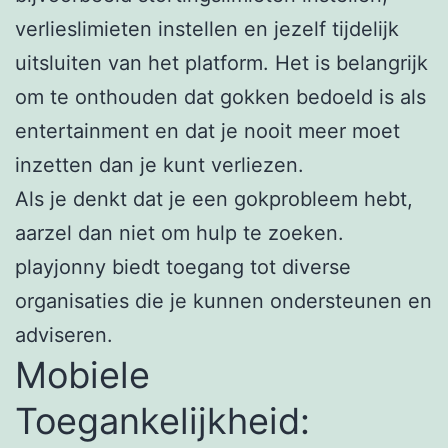
verlieslimieten instellen en jezelf tijdelijk
uitsluiten van het platform. Het is belangrijk
om te onthouden dat gokken bedoeld is als
entertainment en dat je nooit meer moet
inzetten dan je kunt verliezen.
Als je denkt dat je een gokprobleem hebt,
aarzel dan niet om hulp te zoeken.
playjonny biedt toegang tot diverse
organisaties die je kunnen ondersteunen en
adviseren.
Mobiele
Toegankelijkheid: