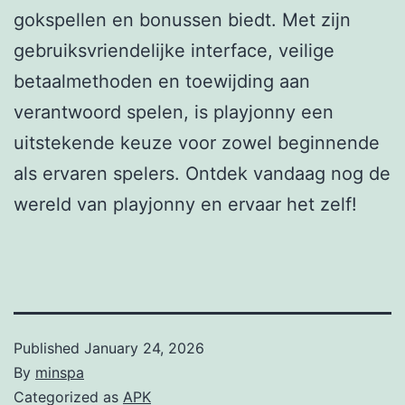
gokspellen en bonussen biedt. Met zijn
gebruiksvriendelijke interface, veilige
betaalmethoden en toewijding aan
verantwoord spelen, is playjonny een
uitstekende keuze voor zowel beginnende
als ervaren spelers. Ontdek vandaag nog de
wereld van playjonny en ervaar het zelf!
Published
January 24, 2026
By
minspa
Categorized as
APK