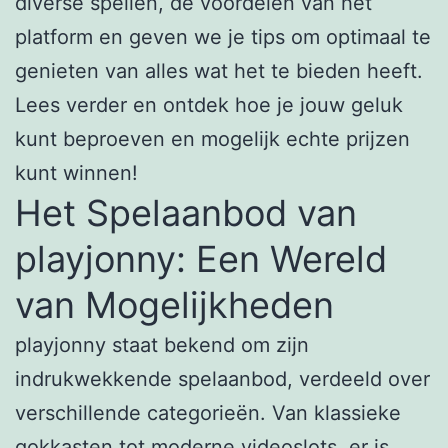
diverse spellen, de voordelen van het
platform en geven we je tips om optimaal te
genieten van alles wat het te bieden heeft.
Lees verder en ontdek hoe je jouw geluk
kunt beproeven en mogelijk echte prijzen
kunt winnen!
Het Spelaanbod van
playjonny: Een Wereld
van Mogelijkheden
playjonny staat bekend om zijn
indrukwekkende spelaanbod, verdeeld over
verschillende categorieën. Van klassieke
gokkasten tot moderne videoslots, er is