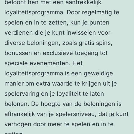
beloont hen met een aantrekkelijk
loyaliteitsprogramma. Door regelmatig te
spelen en in te zetten, kun je punten
verdienen die je kunt inwisselen voor
diverse beloningen, zoals gratis spins,
bonussen en exclusieve toegang tot
speciale evenementen. Het
loyaliteitsprogramma is een geweldige
manier om extra waarde te krijgen uit je
spelervaring en je loyaliteit te laten
belonen. De hoogte van de beloningen is
afhankelijk van je spelersniveau, dat je kunt
verhogen door meer te spelen en in te