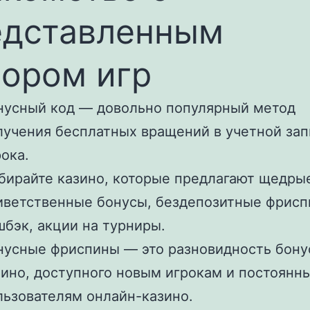
едставленным
бором игр
нусный код — довольно популярный метод
лучения бесплатных вращений в учетной зап
рока.
бирайте казино, которые предлагают щедры
иветственные бонусы, бездепозитные фрисп
шбэк, акции на турниры.
нусные фриспины — это разновидность бону
зино, доступного новым игрокам и постоянн
льзователям онлайн-казино.