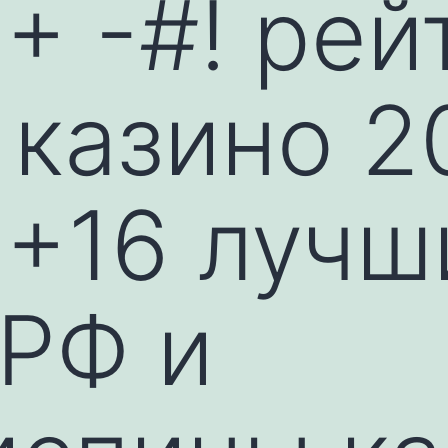
+ -#! рей
 казино 2
 +16 лучш
 РФ и