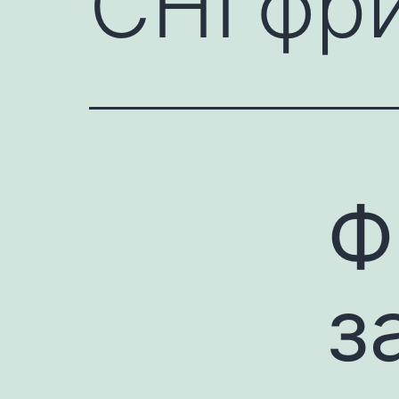
СНГфри
Ф
з