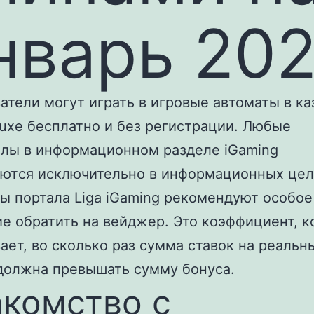
нварь 20
атели могут играть в игровые автоматы в ка
uxe бесплатно и без регистрации. Любые
лы в информационном разделе iGaming
ютcя исключительно в информационных цел
ы портала Liga iGaming рекомендуют особое
е обратить на вейджер. Это коэффициент, к
ает, во сколько раз сумма ставок на реальн
должна превышать сумму бонуса.
акомство с