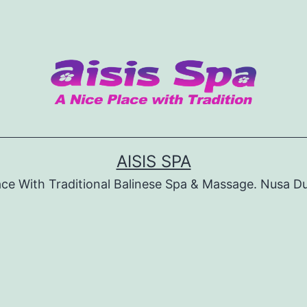
AISIS SPA
ace With Traditional Balinese Spa & Massage. Nusa D