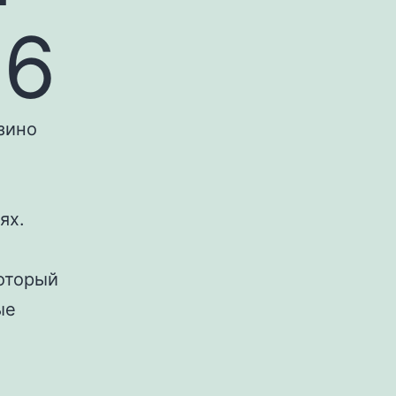
26
зино
ях.
оторый
ые