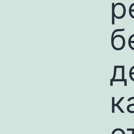
р
б
д
к
о