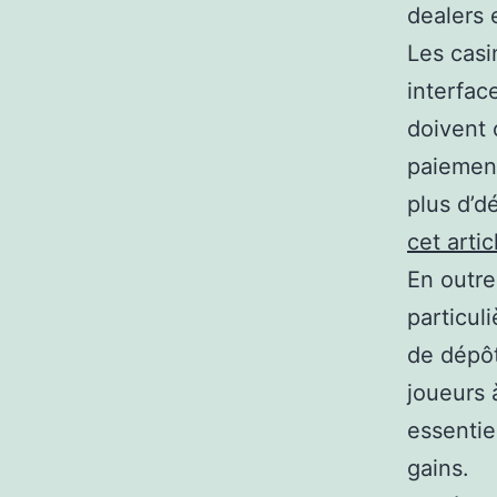
dealers 
Les casi
interface
doivent 
paiement
plus d’dé
cet arti
En outre
particul
de dépôt
joueurs à
essentie
gains.