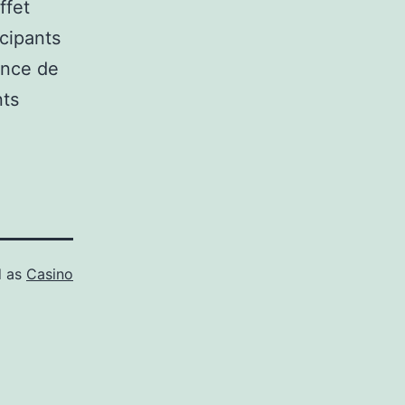
ffet
icipants
ence de
nts
d as
Casino