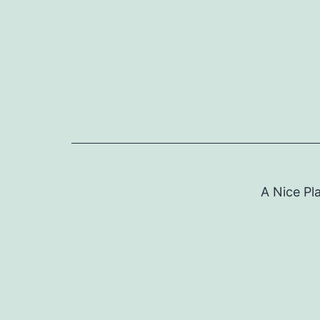
Skip
to
content
A Nice Pl