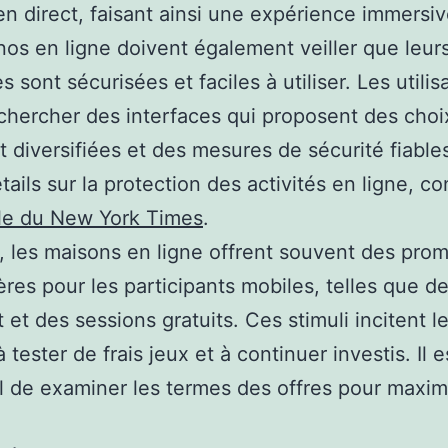
en direct, faisant ainsi une expérience immersiv
nos en ligne doivent également veiller que leur
s sont sécurisées et faciles à utiliser. Les utilis
chercher des interfaces qui proposent des choi
 diversifiées et des mesures de sécurité fiable
tails sur la protection des activités en ligne, c
cle du New York Times
.
, les maisons en ligne offrent souvent des pro
ières pour les participants mobiles, telles que 
 et des sessions gratuits. Ces stimuli incitent l
 tester de frais jeux et à continuer investis. Il e
l de examiner les termes des offres pour maximi