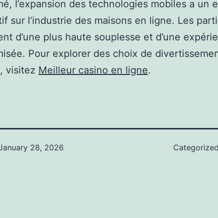
é, l’expansion des technologies mobiles a un e
tif sur l’industrie des maisons en ligne. Les part
ent d’une plus haute souplesse et d’une expéri
misée. Pour explorer des choix de divertisseme
, visitez
Meilleur casino en ligne
.
January 28, 2026
Categorize