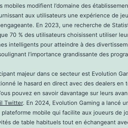
ls mobiles modifient l’domaine des établissemen
ournissant aux utilisateurs une expérience de je
t engageante. En 2023, une recherche de Statis
ue 70 % des utilisateurs choisissent utiliser leu
es intelligents pour atteindre à des divertisse
soulignant l’importance grandissante des prog
cipant majeur dans ce secteur est Evolution Ga
tionné le hasard en direct avec des dealers en
Vous pouvez en savoir davantage sur leurs ava
il Twitter
. En 2024, Evolution Gaming a lancé u
 plateforme mobile qui facilite aux joueurs de j
vités de table habituels tout en échangeant ave