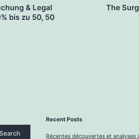
uchung & Legal
The Surg
% bis zu 50, 50
Recent Posts
Search
Récentes découvertes et analyses 