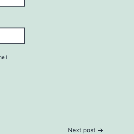
me I
Next post