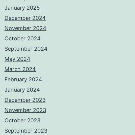
January 2025
December 2024
November 2024
October 2024
September 2024
May 2024
March 2024
February 2024
January 2024
December 2023
November 2023
October 2023
September 2023