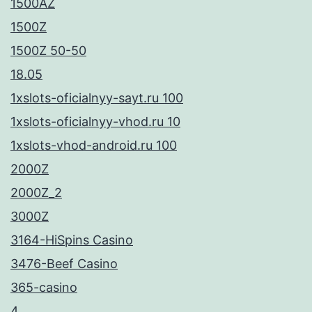
1500AZ
1500Z
1500Z 50-50
18.05
1xslots-oficialnyy-sayt.ru 100
1xslots-oficialnyy-vhod.ru 10
1xslots-vhod-android.ru 100
2000Z
2000Z_2
3000Z
3164-HiSpins Casino
3476-Beef Casino
365-casino
4