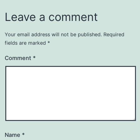
Leave a comment
Your email address will not be published.
Required
fields are marked
*
Comment
*
Name
*