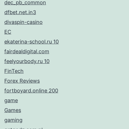
dec_pb_common
dfbet.net.in3
divaspin-casino
EC
ekaterina-school.ru 10
fairdealdigital.com
feelyourbody.ru 10
FinTech
Forex Reviews
fortboyard.online 200
game
Games
gaming