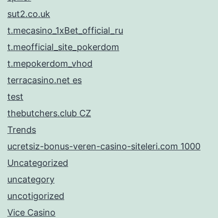
sut2.co.uk
t.mecasino_1xBet_official_ru
t.meofficial_site_pokerdom
t.mepokerdom_vhod
terracasino.net es
test
thebutchers.club CZ
Trends
ucretsiz-bonus-veren-casino-siteleri.com 1000
Uncategorized
uncategory
uncotigorized
Vice Casino