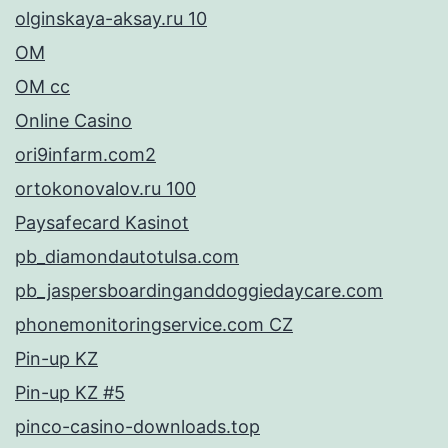
olginskaya-aksay.ru 10
OM
OM cc
Online Casino
ori9infarm.com2
ortokonovalov.ru 100
Paysafecard Kasinot
pb_diamondautotulsa.com
pb_jaspersboardinganddoggiedaycare.com
phonemonitoringservice.com CZ
Pin-up KZ
Pin-up KZ #5
pinco-casino-downloads.top