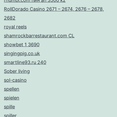
rhumbl.com пин ап 3500 kz
RollDorado Casino 2671 – 2674, 2676 – 2678,
2682
royal reels
shamrockbarrestaurant.com CL
showbet 1 3690
singingpig.co.uk
smartline93.ru 240
Sober living
sol-casino
spellen
spielen
spille
spiller