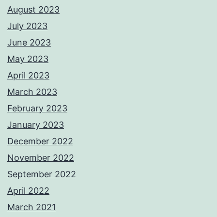
August 2023
July 2023
June 2023
May 2023
April 2023
March 2023
February 2023
January 2023
December 2022
November 2022
September 2022
April 2022
March 2021