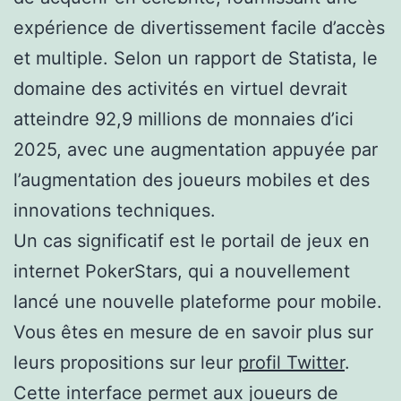
expérience de divertissement facile d’accès
et multiple. Selon un rapport de Statista, le
domaine des activités en virtuel devrait
atteindre 92,9 millions de monnaies d’ici
2025, avec une augmentation appuyée par
l’augmentation des joueurs mobiles et des
innovations techniques.
Un cas significatif est le portail de jeux en
internet PokerStars, qui a nouvellement
lancé une nouvelle plateforme pour mobile.
Vous êtes en mesure de en savoir plus sur
leurs propositions sur leur
profil Twitter
.
Cette interface permet aux joueurs de