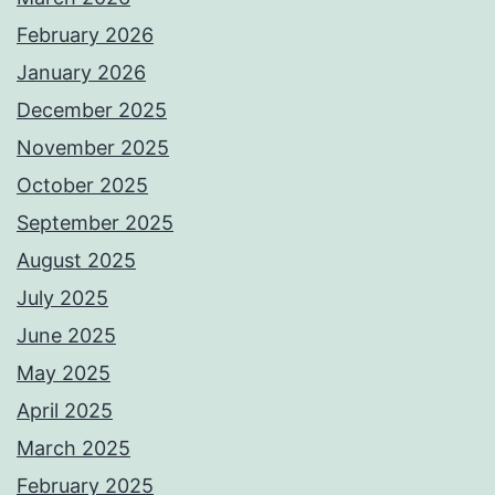
February 2026
January 2026
December 2025
November 2025
October 2025
September 2025
August 2025
July 2025
June 2025
May 2025
April 2025
March 2025
February 2025