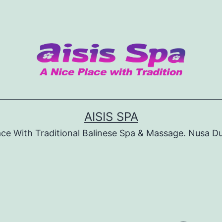
AISIS SPA
ace With Traditional Balinese Spa & Massage. Nusa D