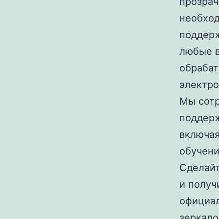
прозрач
необход
поддерж
любые в
обрабат
электро
Мы сотр
поддерж
включая
обучени
Сделайт
и получ
официал
зеркало