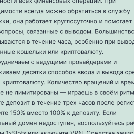
ности всех финансовых операций. При
имости всегда можно обратиться в службу
ки, она работает круглосуточно и помогает
опросы, связанные с выводом. Большинство
ываются в течение часа, особенно при выво
нные кошельки или криптовалюту.
удничаем с ведущими провайдерами и
иваем десятки способов ввода и вывода ср
 криптовалюту. Количество вращений и вре
е не лимитированы — играешь в своём ритм
е депозит в течение трех часов после реги
ите 150% вместо 100% к депозиту. Если
ьный домен недоступен, воспользуйтесь р
м 1xSlots или включите VPN. Средства зачи