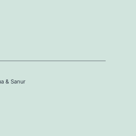
ua & Sanur