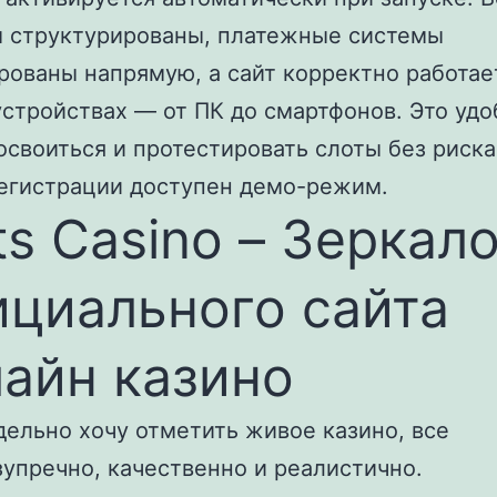
 структурированы, платежные системы
рованы напрямую, а сайт корректно работае
стройствах — от ПК до смартфонов. Это уд
освоиться и протестировать слоты без риска
егистрации доступен демо-режим.
ts Casino – Зеркал
циального сайта
айн казино
дельно хочу отметить живое казино, все
зупречно, качественно и реалистично.