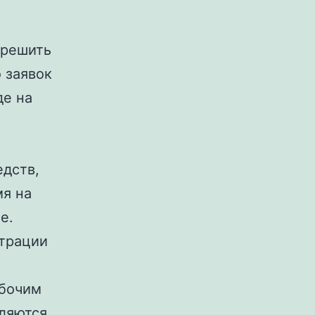
 решить
 заявок
де на
едств,
мя на
е.
страции
абочим
сляются