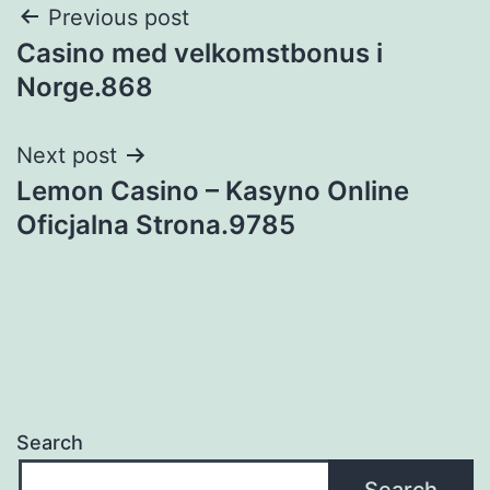
Post
Previous post
Casino med velkomstbonus i
navigation
Norge.868
Next post
Lemon Casino – Kasyno Online
Oficjalna Strona.9785
Search