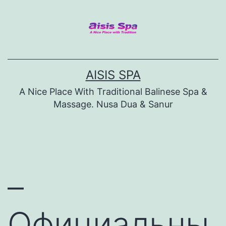
Skip
to
content
AISIS SPA
A Nice Place With Traditional Balinese Spa &
Massage. Nusa Dua & Sanur
–
Официальны