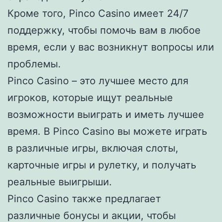
Кроме того, Pinco Casino имеет 24/7
поддержку, чтобы помочь вам в любое
время, если у вас возникнут вопросы или
проблемы.
Pinco Casino – это лучшее место для
игроков, которые ищут реальные
возможности выиграть и иметь лучшее
время. В Pinco Casino вы можете играть
в различные игры, включая слоты,
карточные игры и рулетку, и получать
реальные выигрыши.
Pinco Casino также предлагает
различные бонусы и акции, чтобы