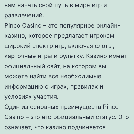
вам начать свой путь в мире игр и
развлечений.
Pinco Casino – это популярное онлайн-
казино, которое предлагает игрокам
широкий спектр игр, включая слоты,
карточные игры и рулетку. Казино имеет
официальный сайт, на котором вы
можете найти все необходимые
информацию о играх, правилах и
условиях участия.
Один из основных преимуществ Pinco
Casino – это его официальный статус. Это
означает, что казино подчиняется