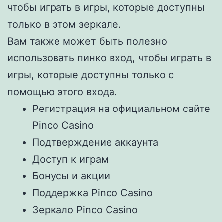
чтобы играть в игры, которые доступны
только в этом зеркале.
Вам также может быть полезно
использовать пинко вход, чтобы играть в
игры, которые доступны только с
помощью этого входа.
Регистрация на официальном сайте
Pinco Casino
Подтверждение аккаунта
Доступ к играм
Бонусы и акции
Поддержка Pinco Casino
Зеркало Pinco Casino