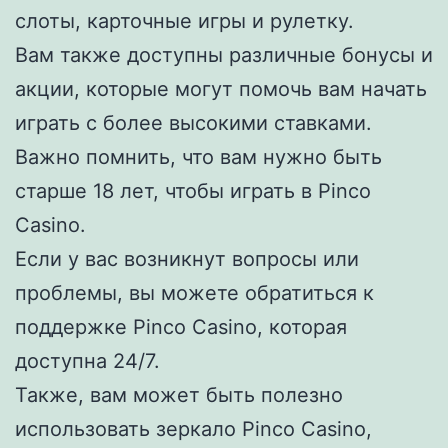
слоты, карточные игры и рулетку.
Вам также доступны различные бонусы и
акции, которые могут помочь вам начать
играть с более высокими ставками.
Важно помнить, что вам нужно быть
старше 18 лет, чтобы играть в Pinco
Casino.
Если у вас возникнут вопросы или
проблемы, вы можете обратиться к
поддержке Pinco Casino, которая
доступна 24/7.
Также, вам может быть полезно
использовать зеркало Pinco Casino,