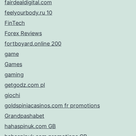
fairdealdigital.com
feelyourbody.ru 10
FinTech
Forex Reviews
fortboyard.online 200
game
Games
gaming
getgodz.com pl
giochi
goldspiniacasinos.com fr promotions
Grandpashabet
hahaspinuk.com GB