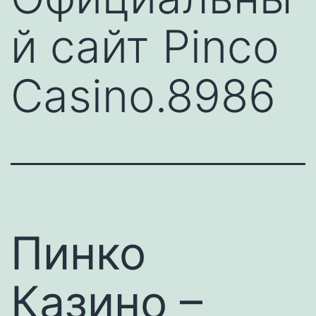
й сайт Pinco
Casino.8986
Пинко
Казино –