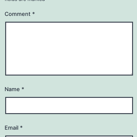
Comment
*
Name
*
Email
*