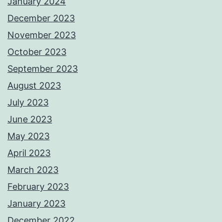
January 2024
December 2023
November 2023
October 2023
September 2023
August 2023
July 2023
June 2023
May 2023
April 2023
March 2023
February 2023
January 2023
December 2022