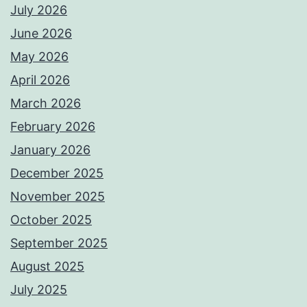
July 2026
June 2026
May 2026
April 2026
March 2026
February 2026
January 2026
December 2025
November 2025
October 2025
September 2025
August 2025
July 2025