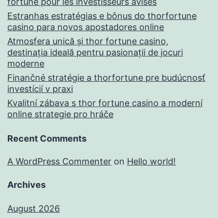
fortune pour les investisseurs avisés
Estranhas estratégias e bônus do thorfortune
casino para novos apostadores online
Atmosfera unică și thor fortune casino,
destinația ideală pentru pasionații de jocuri
moderne
Finančné stratégie a thorfortune pre budúcnosť
investícií v praxi
Kvalitní zábava s thor fortune casino a moderní
online strategie pro hráče
Recent Comments
A WordPress Commenter
on
Hello world!
Archives
August 2026