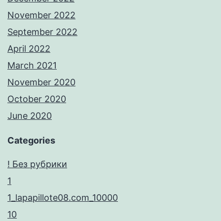
November 2022
September 2022
April 2022
March 2021
November 2020
October 2020
June 2020
Categories
! Без рубрики
1
1_lapapillote08.com_10000
10