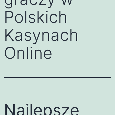
Polskich
Kasynach
Online
Najlepsze