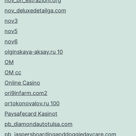
nov_bh_estrazioni.org
nov_deluxedetailga.com
nov3
nov5
nov6
olginskaya-aksay.ru 10
OM
OM cc
Online Casino
ori9infarm.com2
ortokonovalov.ru 100
Paysafecard Kasinot
pb_diamondautotulsa.com
pb_jaspersboardinganddoggiedaycare.com