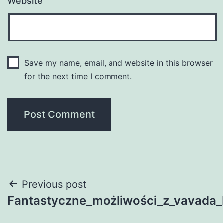
Website
Save my name, email, and website in this browser
for the next time I comment.
Post
Previous post
Fantastyczne_możliwości_z_vavada
navigation