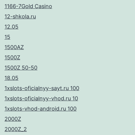
1166-7Gold Casino
12-shkola.ru
12.05
15
1500AZ
1500Z
1500Z 50-50
18.05
1xslots-oficialnyy-sayt.ru 100
1xslots-oficialnyy-vhod.ru 10
1xslots-vhod-android.ru 100
2000Z
2000Z_2