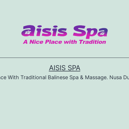
AISIS SPA
ace With Traditional Balinese Spa & Massage. Nusa D