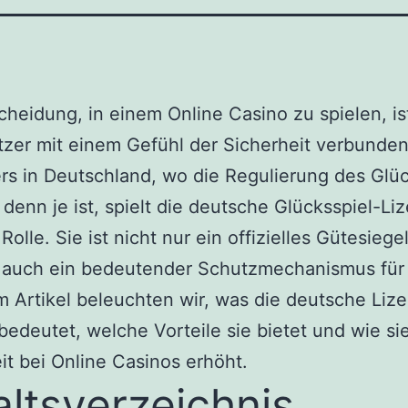
cheidung, in einem Online Casino zu spielen, ist
tzer mit einem Gefühl der Sicherheit verbunden
s in Deutschland, wo die Regulierung des Glüc
 denn je ist, spielt die deutsche Glücksspiel-Li
Rolle. Sie ist nicht nur ein offizielles Gütesiegel
 auch ein bedeutender Schutzmechanismus für 
m Artikel beleuchten wir, was die deutsche Liz
bedeutet, welche Vorteile sie bietet und wie si
it bei Online Casinos erhöht.
altsverzeichnis