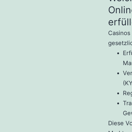
Onlin
erfül
Casinos 
gesetzli
Erf
Man
Ver
(K
Reg
Tra
Ge
Diese Vo