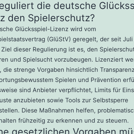
eguliert die deutsche Glückss
z den Spielerschutz?
sche Glücksspiel-Lizenz wird vom
ielstaatsvertrag (GlüStV) geregelt, der seit Juli
t. Ziel dieser Regulierung ist es, den Spielerschu
en und Spielsucht vorzubeugen. Lizenziert we
, die strenge Vorgaben hinsichtlich Transparenz
ortungsbewusstem Spielen und Prävention erfü
sweise sind Anbieter verpflichtet, Limits für Ein
uste anzubieten sowie Tools zur Selbstsperre
stellen. Diese Maßnahmen helfen, problematis
halten frühzeitig zu erkennen und zu steuern.
he gesetzlichen Vorgaben m