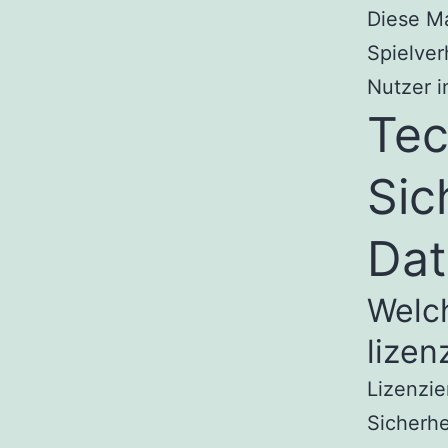
Diese M
Spielver
Nutzer i
Tec
Sic
Da
Welc
lizen
Lizenzi
Sicherh