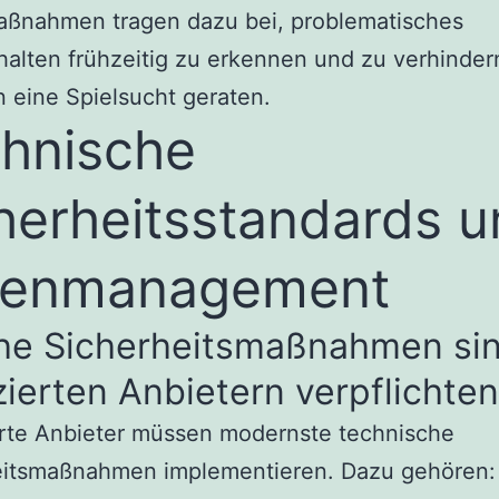
aßnahmen tragen dazu bei, problematisches
halten frühzeitig zu erkennen und zu verhinder
n eine Spielsucht geraten.
hnische
herheitsstandards 
tenmanagement
he Sicherheitsmaßnahmen sin
zierten Anbietern verpflichte
erte Anbieter müssen modernste technische
eitsmaßnahmen implementieren. Dazu gehören: