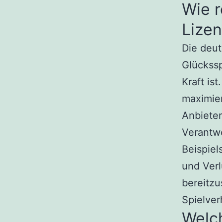
Wie r
Lizen
Die deut
Glückssp
Kraft is
maximier
Anbieter
Verantw
Beispiel
und Verl
bereitzu
Spielver
Welc