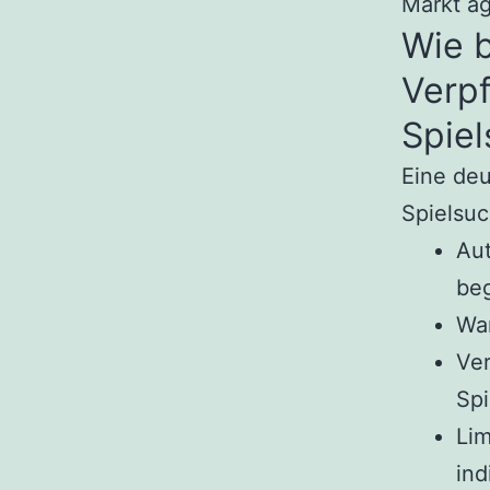
Markt ag
Wie b
Verpf
Spiel
Eine deu
Spielsu
Aut
be
War
Ver
Spi
Lim
ind