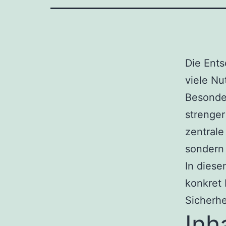
Die Ents
viele Nu
Besonder
strenger
zentrale 
sondern
In diese
konkret 
Sicherhe
Inh