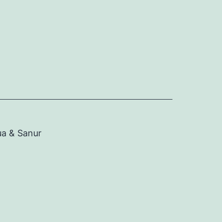
ua & Sanur