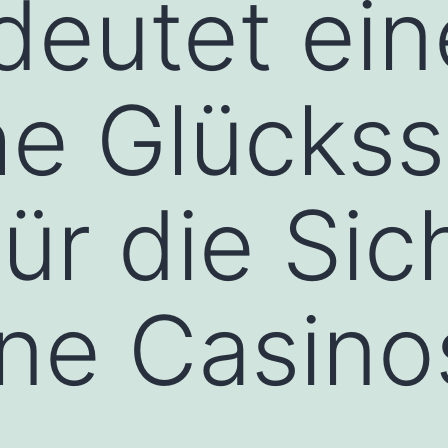
eutet ein
e Glückss
ür die Sic
ine Casino