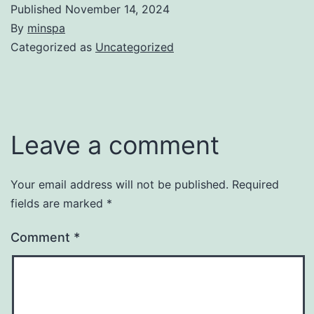
Published
November 14, 2024
By
minspa
Categorized as
Uncategorized
Leave a comment
Your email address will not be published.
Required
fields are marked
*
Comment
*