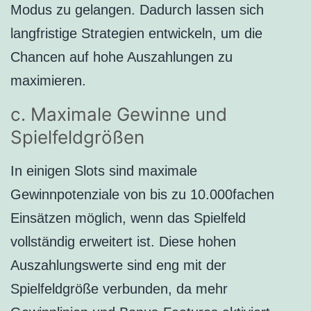
Modus zu gelangen. Dadurch lassen sich
langfristige Strategien entwickeln, um die
Chancen auf hohe Auszahlungen zu
maximieren.
c. Maximale Gewinne und
Spielfeldgrößen
In einigen Slots sind maximale
Gewinnpotenziale von bis zu 10.000fachen
Einsätzen möglich, wenn das Spielfeld
vollständig erweitert ist. Diese hohen
Auszahlungswerte sind eng mit der
Spielfeldgröße verbunden, da mehr