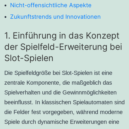
Nicht-offensichtliche Aspekte
Zukunftstrends und Innovationen
1. Einführung in das Konzept
der Spielfeld-Erweiterung bei
Slot-Spielen
Die Spielfeldgröße bei Slot-Spielen ist eine
zentrale Komponente, die maßgeblich das
Spielverhalten und die Gewinnmöglichkeiten
beeinflusst. In klassischen Spielautomaten sind
die Felder fest vorgegeben, während moderne
Spiele durch dynamische Erweiterungen eine