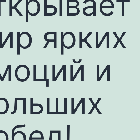
ткрывает
ир ярких
моций и
ольших
обед!