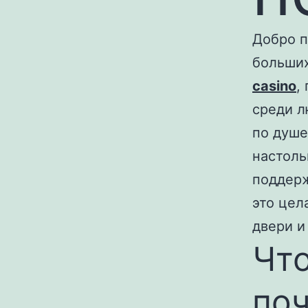
Добро п
больших
casino
,
среди л
по душе
настоль
поддерж
это цел
двери и
Что
поч