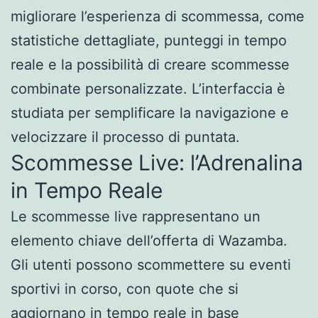
migliorare l’esperienza di scommessa, come
statistiche dettagliate, punteggi in tempo
reale e la possibilità di creare scommesse
combinate personalizzate. L’interfaccia è
studiata per semplificare la navigazione e
velocizzare il processo di puntata.
Scommesse Live: l’Adrenalina
in Tempo Reale
Le scommesse live rappresentano un
elemento chiave dell’offerta di Wazamba.
Gli utenti possono scommettere su eventi
sportivi in corso, con quote che si
aggiornano in tempo reale in base