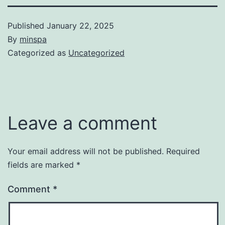
Published
January 22, 2025
By
minspa
Categorized as
Uncategorized
Leave a comment
Your email address will not be published.
Required
fields are marked
*
Comment
*