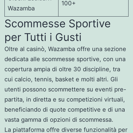
100+
Wazamba
Scommesse Sportive
per Tutti i Gusti
Oltre al casinò, Wazamba offre una sezione
dedicata alle scommesse sportive, con una
copertura ampia di oltre 30 discipline, tra
cui calcio, tennis, basket e molti altri. Gli
utenti possono scommettere su eventi pre-
partita, in diretta e su competizioni virtuali,
beneficiando di quote competitive e di una
vasta gamma di opzioni di scommessa.
La piattaforma offre diverse funzionalità per