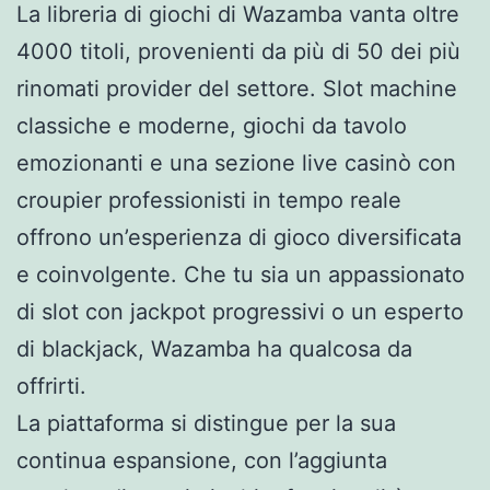
La libreria di giochi di Wazamba vanta oltre
4000 titoli, provenienti da più di 50 dei più
rinomati provider del settore. Slot machine
classiche e moderne, giochi da tavolo
emozionanti e una sezione live casinò con
croupier professionisti in tempo reale
offrono un’esperienza di gioco diversificata
e coinvolgente. Che tu sia un appassionato
di slot con jackpot progressivi o un esperto
di blackjack, Wazamba ha qualcosa da
offrirti.
La piattaforma si distingue per la sua
continua espansione, con l’aggiunta