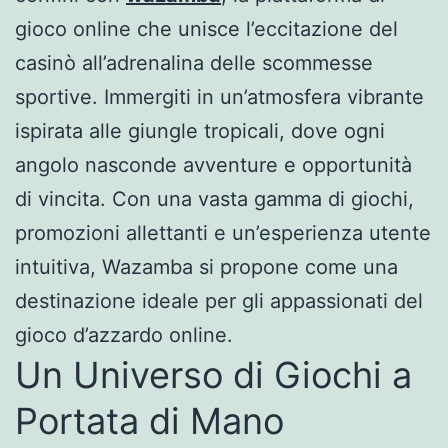
gioco online che unisce l’eccitazione del
casinò all’adrenalina delle scommesse
sportive. Immergiti in un’atmosfera vibrante
ispirata alle giungle tropicali, dove ogni
angolo nasconde avventure e opportunità
di vincita. Con una vasta gamma di giochi,
promozioni allettanti e un’esperienza utente
intuitiva, Wazamba si propone come una
destinazione ideale per gli appassionati del
gioco d’azzardo online.
Un Universo di Giochi a
Portata di Mano