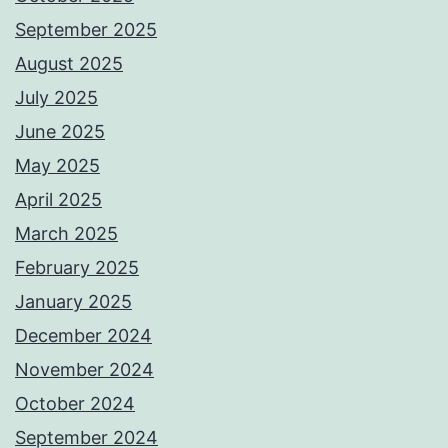
September 2025
August 2025
July 2025
June 2025
May 2025
April 2025
March 2025
February 2025
January 2025
December 2024
November 2024
October 2024
September 2024