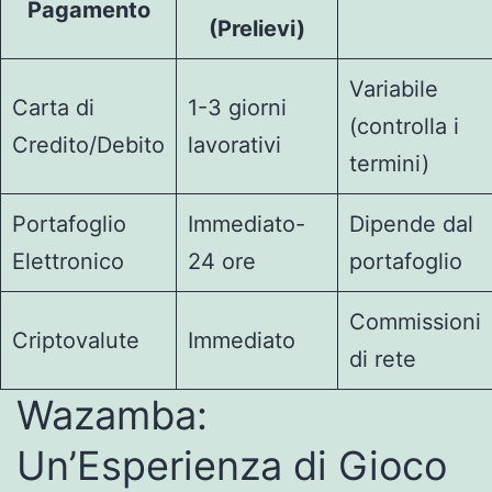
Pagamento
(Prelievi)
Variabile
Carta di
1-3 giorni
(controlla i
Credito/Debito
lavorativi
termini)
Portafoglio
Immediato-
Dipende dal
Elettronico
24 ore
portafoglio
Commissioni
Criptovalute
Immediato
di rete
Wazamba:
Un’Esperienza di Gioco