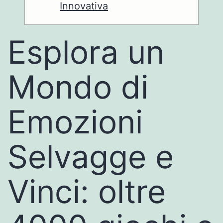
Innovativa
Esplora un
Mondo di
Emozioni
Selvagge e
Vinci: oltre