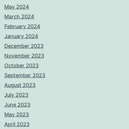
May 2024
March 2024
February 2024
January 2024
December 2023
November 2023
October 2023
September 2023
August 2023
July 2023
June 2023
May 2023
April 2023