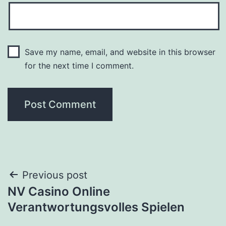
Save my name, email, and website in this browser
for the next time I comment.
Post
Previous post
NV Casino Online
navigation
Verantwortungsvolles Spielen