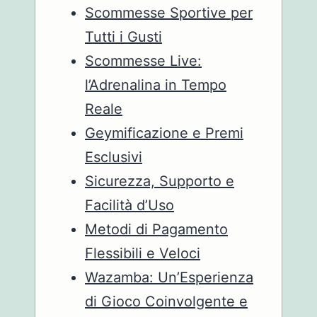
Scommesse Sportive per
Tutti i Gusti
Scommesse Live:
l’Adrenalina in Tempo
Reale
Geymificazione e Premi
Esclusivi
Sicurezza, Supporto e
Facilità d’Uso
Metodi di Pagamento
Flessibili e Veloci
Wazamba: Un’Esperienza
di Gioco Coinvolgente e