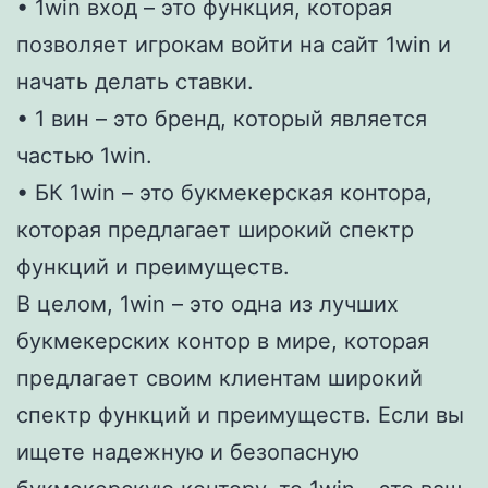
• 1win вход – это функция, которая
позволяет игрокам войти на сайт 1win и
начать делать ставки.
• 1 вин – это бренд, который является
частью 1win.
• БК 1win – это букмекерская контора,
которая предлагает широкий спектр
функций и преимуществ.
В целом, 1win – это одна из лучших
букмекерских контор в мире, которая
предлагает своим клиентам широкий
спектр функций и преимуществ. Если вы
ищете надежную и безопасную