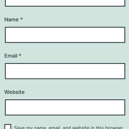
Name
*
Email
*
Website
Save my name, email, and website in this browser