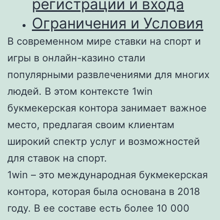
регистрации и входа
Ограничения и Условия
В современном мире ставки на спорт и
игры в онлайн-казино стали
популярными развлечениями для многих
людей. В этом контексте 1win
букмекерская контора занимает важное
место, предлагая своим клиентам
широкий спектр услуг и возможностей
для ставок на спорт.
1win – это международная букмекерская
контора, которая была основана в 2018
году. В ее составе есть более 10 000