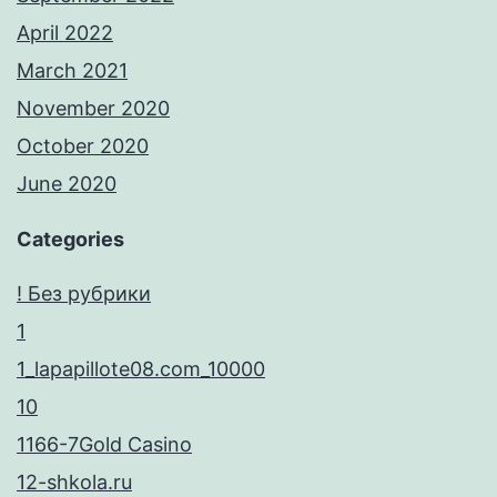
April 2022
March 2021
November 2020
October 2020
June 2020
Categories
! Без рубрики
1
1_lapapillote08.com_10000
10
1166-7Gold Casino
12-shkola.ru