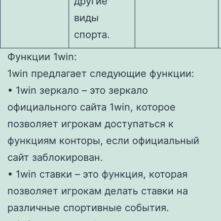
другие
виды
спорта.
Функции 1win:
1win предлагает следующие функции:
• 1win зеркало – это зеркало
официального сайта 1win, которое
позволяет игрокам доступаться к
функциям конторы, если официальный
сайт заблокирован.
• 1win ставки – это функция, которая
позволяет игрокам делать ставки на
различные спортивные события.