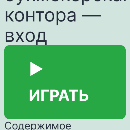
контора —
вход
▶️
ИГРАТЬ
Содержимое