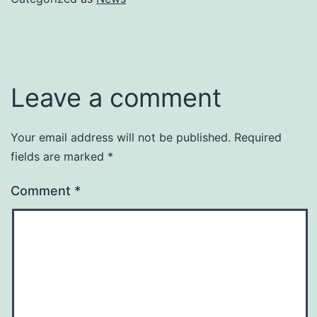
Leave a comment
Your email address will not be published.
Required
fields are marked
*
Comment
*