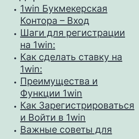
1win Букмекерская
Контора – Вход
Шаги для регистрации
на 1win:
Как сделать ставку на
1win:
Преимущества и
Функции 1win
Как Зарегистрироваться
и Войти в 1win
Важные советы для