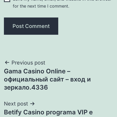
for the next time I comment.
Post
Previous post
Gama Casino Online –
navigation
официальный сайт – вход и
зеркало.4336
Next post
Betify Casino programa VIP e