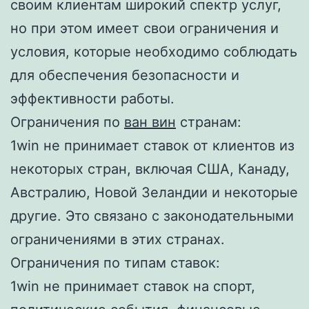
своим клиентам широкий спектр услуг,
но при этом имеет свои ограничения и
условия, которые необходимо соблюдать
для обеспечения безопасности и
эффективности работы.
Ограничения по
ван вин
странам:
1win не принимает ставок от клиентов из
некоторых стран, включая США, Канаду,
Австралию, Новой Зеландии и некоторые
другие. Это связано с законодательными
ограничениями в этих странах.
Ограничения по типам ставок:
1win не принимает ставок на спорт,