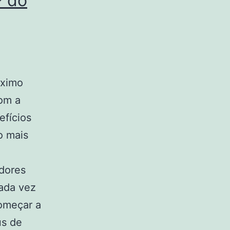
P do
óximo
om a
efícios
o mais
dores
ada vez
começar a
us de