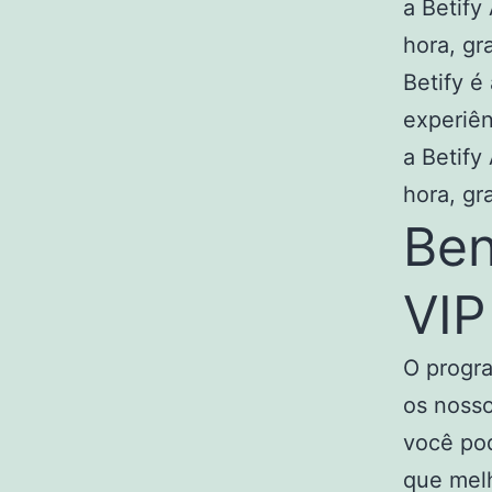
a Betify
hora, gr
Betify é
experiê
a Betify
hora, gr
Ben
VIP
O progra
os nosso
você pod
que melh