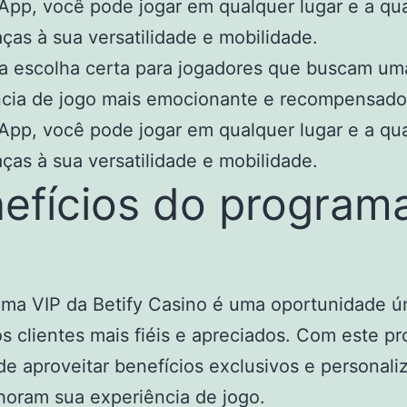
 App, você pode jogar em qualquer lugar e a qu
aças à sua versatilidade e mobilidade.
 a escolha certa para jogadores que buscam um
ncia de jogo mais emocionante e recompensad
 App, você pode jogar em qualquer lugar e a qu
aças à sua versatilidade e mobilidade.
efícios do program
ma VIP da Betify Casino é uma oportunidade ú
s clientes mais fiéis e apreciados. Com este p
e aproveitar benefícios exclusivos e personali
oram sua experiência de jogo.