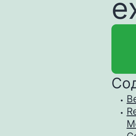
e
Со
B
R
M