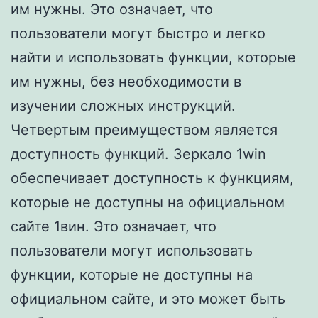
им нужны. Это означает, что
пользователи могут быстро и легко
найти и использовать функции, которые
им нужны, без необходимости в
изучении сложных инструкций.
Четвертым преимуществом является
доступность функций. Зеркало 1win
обеспечивает доступность к функциям,
которые не доступны на официальном
сайте 1вин. Это означает, что
пользователи могут использовать
функции, которые не доступны на
официальном сайте, и это может быть