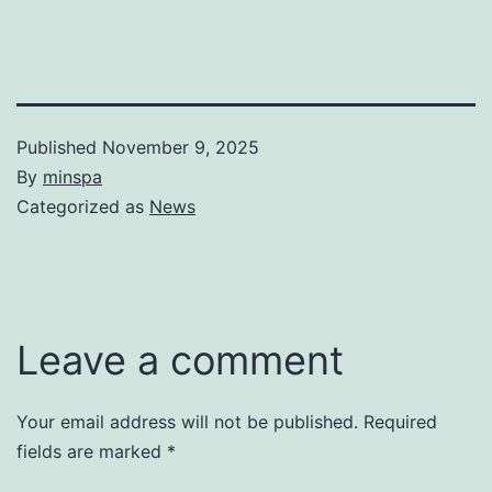
Published
November 9, 2025
By
minspa
Categorized as
News
Leave a comment
Your email address will not be published.
Required
fields are marked
*