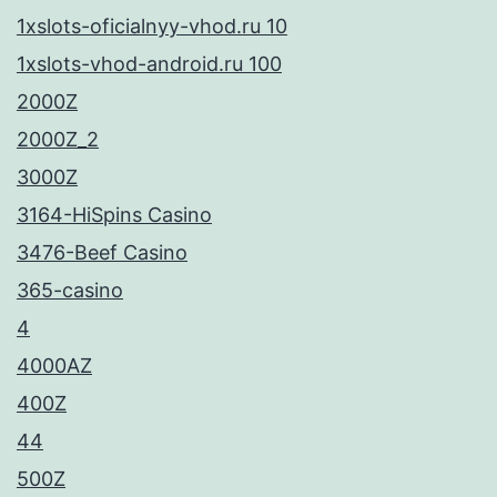
1xslots-oficialnyy-vhod.ru 10
1xslots-vhod-android.ru 100
2000Z
2000Z_2
3000Z
3164-HiSpins Casino
3476-Beef Casino
365-casino
4
4000AZ
400Z
44
500Z