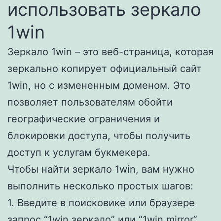
использовать зеркало
1win
Зеркало 1win – это веб-страница, которая
зеркально копирует официальный сайт
1win, но с измененным доменом. Это
позволяет пользователям обойти
географические ограничения и
блокировки доступа, чтобы получить
доступ к услугам букмекера.
Чтобы найти зеркало 1win, вам нужно
выполнить несколько простых шагов:
1. Введите в поисковике или браузере
запрос “1win зеркало” или “1win mirror”.