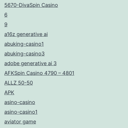
5670-DivaSpin Casino
6
9
a16z generative ai
abuking-casino1
abuking-casino3
adobe generative ai 3
AFKSpin Casino 4790 – 4801
ALLZ 50-50
APK
asino-casino
asino-casino1
aviator game