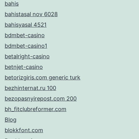
bahis
bahistasal nov 6028
bahisyasal 4521
bdmbet-casino
bdmbet-casino1
betalright-casino
betnjet-casino
betorizgiris.com generic turk
bezhinternat.ru 100
bezopasnyirepost.com 200
bh_fitclubreformer.com
Blog
blokkfont.com