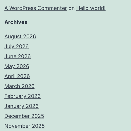
A WordPress Commenter
on
Hello world!
Archives
August 2026
July 2026
June 2026
May 2026
April 2026
March 2026
February 2026
January 2026
December 2025
November 2025