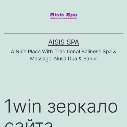
Skip
to
content
AISIS SPA
A Nice Place With Traditional Balinese Spa &
Massage. Nusa Dua & Sanur
1win зеркало
сайта