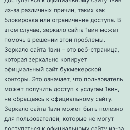
доступаться к официальному сайту 1вин
из-за различных причин, таких как
блокировка или ограничение доступа. В
этом случае, зеркало сайта 1вин может
помочь в решении этой проблемы.
Зеркало сайта 1вин – это веб-страница,
которая зеркально копирует
официальный сайт букмекерской
конторы. Это означает, что пользователь
может получить доступ к услугам 1вин,
не обращаясь к официальному сайту.
Зеркало сайта 1вин может быть полезно
для пользователей, которые не могут
доступаться к официальному сайту из-за