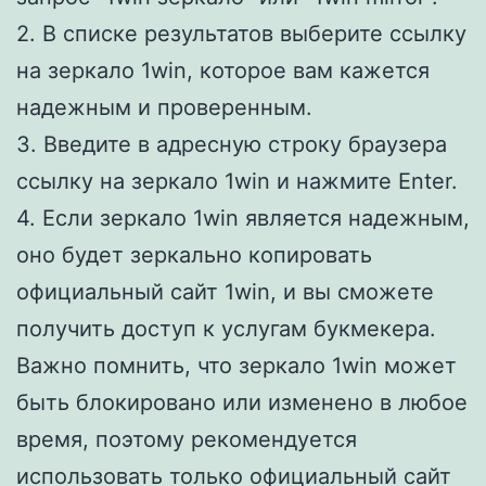
2. В списке результатов выберите ссылку
на зеркало 1win, которое вам кажется
надежным и проверенным.
3. Введите в адресную строку браузера
ссылку на зеркало 1win и нажмите Enter.
4. Если зеркало 1win является надежным,
оно будет зеркально копировать
официальный сайт 1win, и вы сможете
получить доступ к услугам букмекера.
Важно помнить, что зеркало 1win может
быть блокировано или изменено в любое
время, поэтому рекомендуется
использовать только официальный сайт