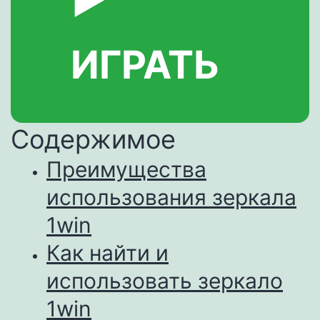
ИГРАТЬ
Содержимое
Преимущества
использования зеркала
1win
Как найти и
использовать зеркало
1win