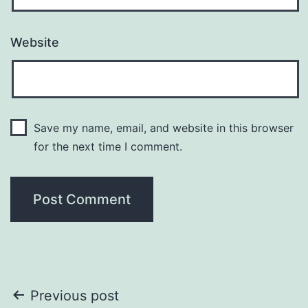
Website
Save my name, email, and website in this browser
for the next time I comment.
Post
Previous post