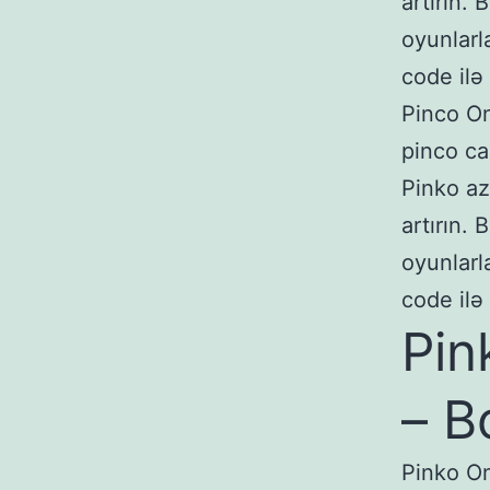
artırın.
oyunlarl
code ilə
Pinco O
pinco ca
Pinko az
artırın.
oyunlarl
code ilə
Pin
– B
Pinko On