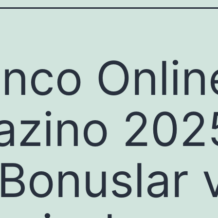
inco Onlin
azino 202
 Bonuslar 