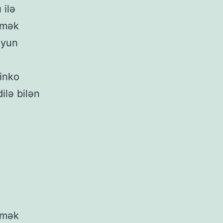
 ilə
tmək
oyun
Pinko
ilə bilən
ə
tmək