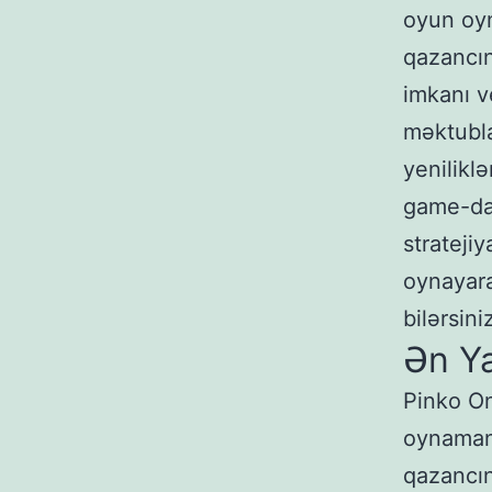
oyun oy
qazancın
imkanı v
məktubla
yeniliklə
game-da 
stratejiy
oynayara
bilərsini
Ən Ya
Pinko On
oynaman
qazancın