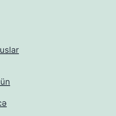
uslar
çün
cə