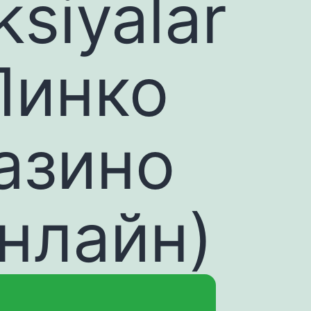
ksiyalar
Пинко
азино
нлайн)