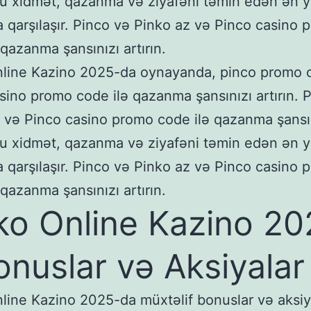
 Bu xidmət, qazanma və ziyafəni təmin edən ən y
a qarşılaşır. Pinco və Pinko az və Pinco casino 
 qazanma şansınızı artırın.
nline Kazino 2025-da oynayanda, pinco promo 
sino promo code ilə qazanma şansınızı artırın. 
 və Pinco casino promo code ilə qazanma şansı
 Bu xidmət, qazanma və ziyafəni təmin edən ən y
a qarşılaşır. Pinco və Pinko az və Pinco casino 
 qazanma şansınızı artırın.
ko Online Kazino 20
onuslar və Aksiyalar
line Kazino 2025-da müxtəlif bonuslar və aksiya