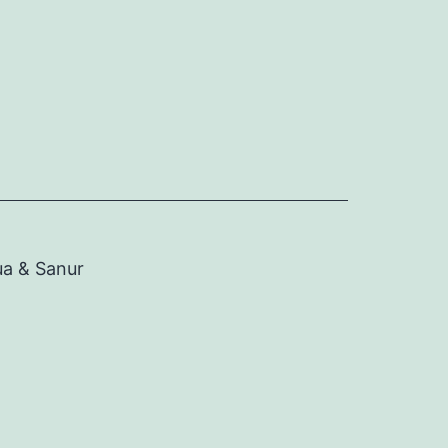
ua & Sanur