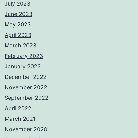
July 2023
June 2023
May 2023
April 2023
March 2023
February 2023
January 2023
December 2022
November 2022
September 2022
April 2022
March 2021
November 2020