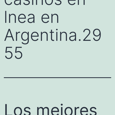
lnea en
Argentina.29
55
Los mejores