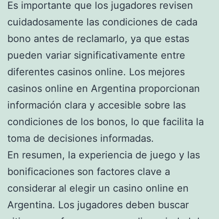
Es importante que los jugadores revisen
cuidadosamente las condiciones de cada
bono antes de reclamarlo, ya que estas
pueden variar significativamente entre
diferentes casinos online. Los mejores
casinos online en Argentina proporcionan
información clara y accesible sobre las
condiciones de los bonos, lo que facilita la
toma de decisiones informadas.
En resumen, la experiencia de juego y las
bonificaciones son factores clave a
considerar al elegir un casino online en
Argentina. Los jugadores deben buscar