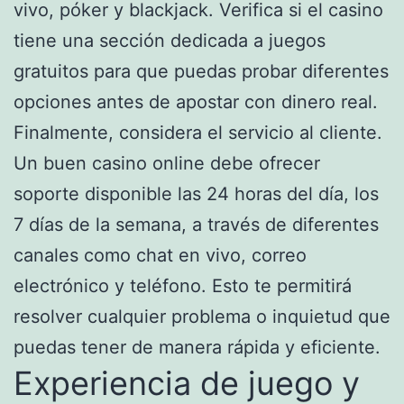
vivo, póker y blackjack. Verifica si el casino
tiene una sección dedicada a juegos
gratuitos para que puedas probar diferentes
opciones antes de apostar con dinero real.
Finalmente, considera el servicio al cliente.
Un buen casino online debe ofrecer
soporte disponible las 24 horas del día, los
7 días de la semana, a través de diferentes
canales como chat en vivo, correo
electrónico y teléfono. Esto te permitirá
resolver cualquier problema o inquietud que
puedas tener de manera rápida y eficiente.
Experiencia de juego y