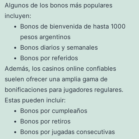
Algunos de los bonos más populares
incluyen:
Bonos de bienvenida de hasta 1000
pesos argentinos
Bonos diarios y semanales
Bonos por referidos
Además, los casinos online confiables
suelen ofrecer una amplia gama de
bonificaciones para jugadores regulares.
Estas pueden incluir:
Bonos por cumpleaños
Bonos por retiros
Bonos por jugadas consecutivas