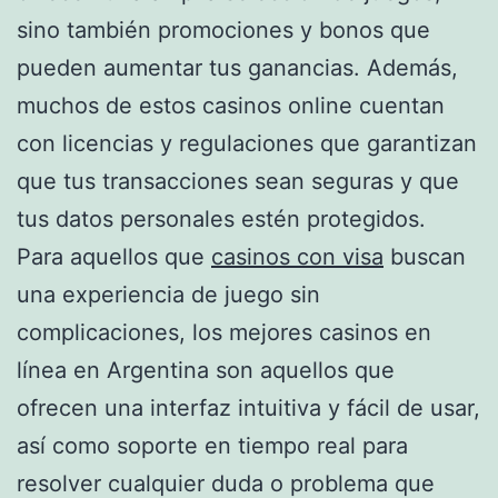
sino también promociones y bonos que
pueden aumentar tus ganancias. Además,
muchos de estos casinos online cuentan
con licencias y regulaciones que garantizan
que tus transacciones sean seguras y que
tus datos personales estén protegidos.
Para aquellos que
casinos con visa
buscan
una experiencia de juego sin
complicaciones, los mejores casinos en
línea en Argentina son aquellos que
ofrecen una interfaz intuitiva y fácil de usar,
así como soporte en tiempo real para
resolver cualquier duda o problema que