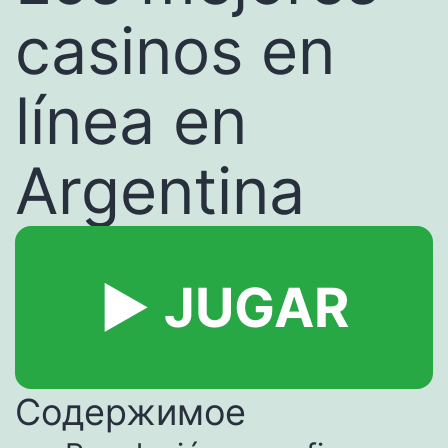
casinos en
línea en
Argentina
▶️ JUGAR
Содержимое