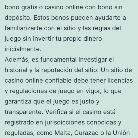
bono gratis o casino online con bono sin
depósito. Estos bonos pueden ayudarte a
familiarizarte con el sitio y las reglas del
juego sin invertir tu propio dinero
inicialmente.
Además, es fundamental investigar el
historial y la reputación del sitio. Un sitio de
casino online confiable debe tener licencias
y regulaciones de juego en vigor, lo que
garantiza que el juego es justo y
transparente. Verifica si el casino está
registrado en jurisdicciones conocidas y
reguladas, como Malta, Curazao o la Unión