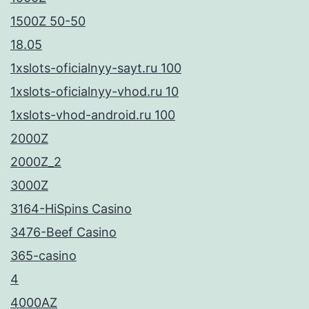
1500Z 50-50
18.05
1xslots-oficialnyy-sayt.ru 100
1xslots-oficialnyy-vhod.ru 10
1xslots-vhod-android.ru 100
2000Z
2000Z_2
3000Z
3164-HiSpins Casino
3476-Beef Casino
365-casino
4
4000AZ