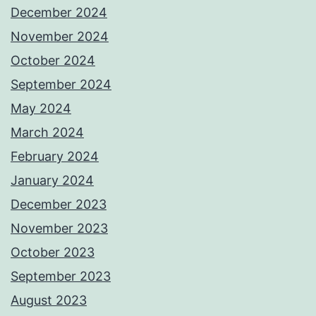
December 2024
November 2024
October 2024
September 2024
May 2024
March 2024
February 2024
January 2024
December 2023
November 2023
October 2023
September 2023
August 2023