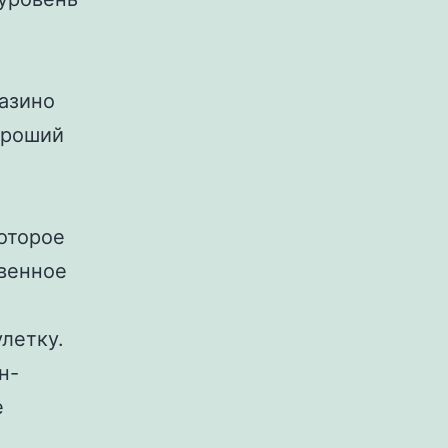
азино
ороший
которое
твенное
улетку.
н-
е