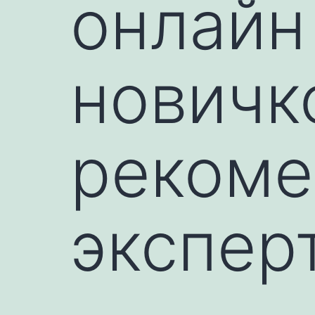
онлайн
новичк
рекоме
экспер