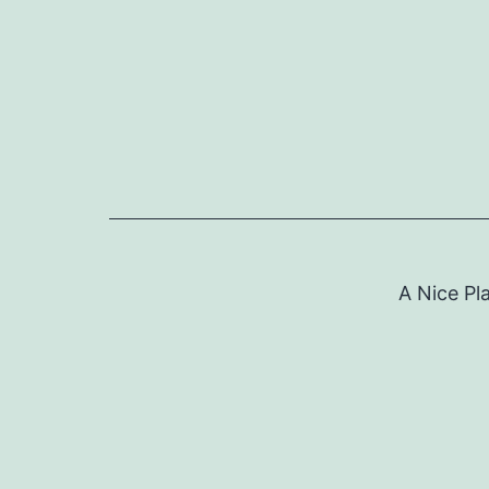
Skip
to
content
A Nice Pl