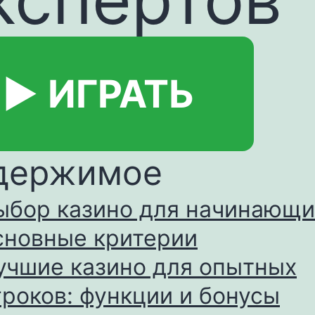
▶️ ИГРАТЬ
держимое
ыбор казино для начинающи
сновные критерии
учшие казино для опытных
гроков: функции и бонусы