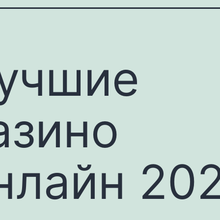
учшие
азино
нлайн 20