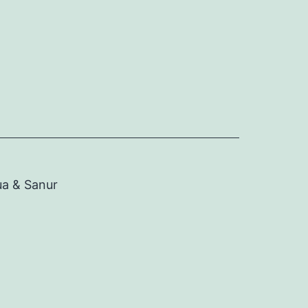
ua & Sanur