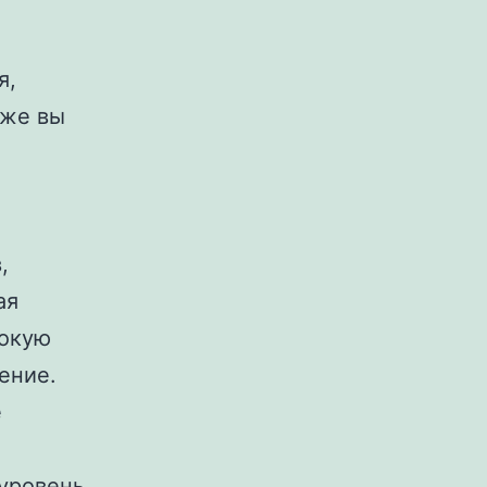
я,
иже вы
,
ая
сокую
ение.
е
уровень