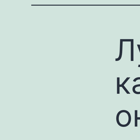
Л
к
о