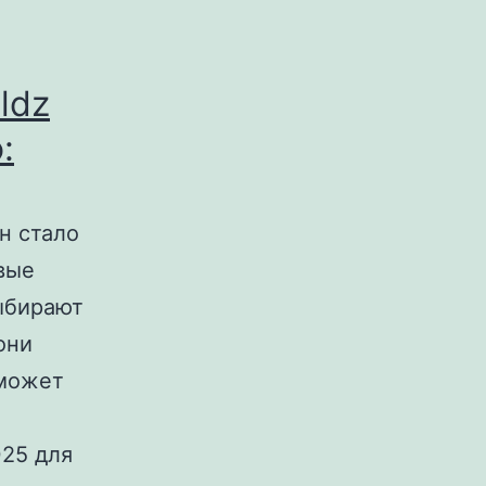
ldz
:
н стало
вые
ыбирают
они
 может
025 для