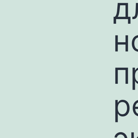
д
н
п
р
э