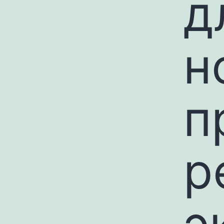
д
н
п
р
э