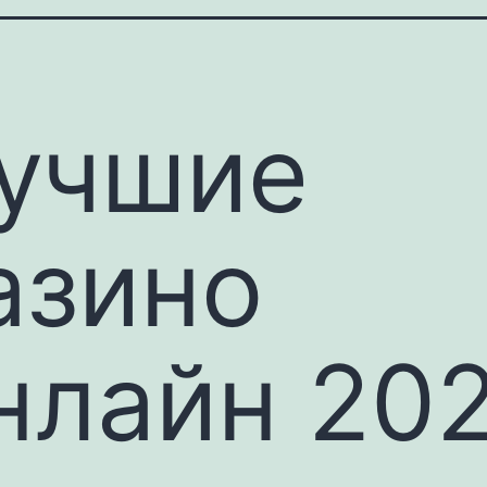
учшие
азино
нлайн 20