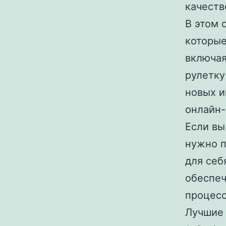
качеств
В этом 
которые
включая
рулетку
новых и
онлайн-
Если вы
нужно п
для себ
обеспеч
процесс
Лучшие 