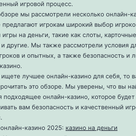
енный игровой процесс.
обзоре мы рассмотрели несколько онлайн-ка
 предлагают игрокам широкий выбор игроко
 игры на деньги, такие как слоты, карточные
 и другие. Мы также рассмотрели условия д
гроков и опытных, а также безопасность и 
казино.
 ищете лучшее онлайн-казино для себя, то 
рочитать это обзоре. Мы уверены, что вы н
я подходящее онлайн-казино, которое будет
ивать вам безопасность и качественный иг
.
онлайн-казино 2025:
казино на деньги