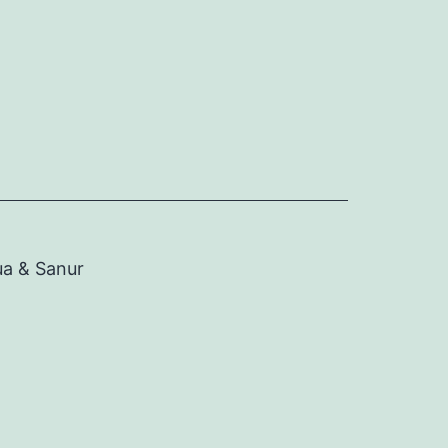
ua & Sanur