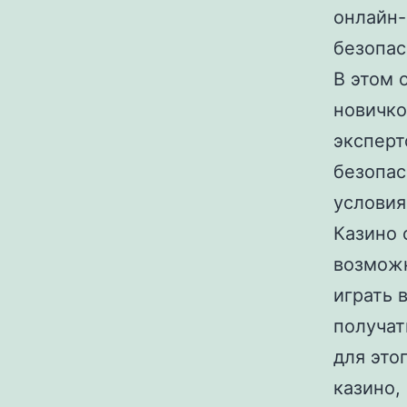
онлайн-
безопас
В этом 
новичко
эксперт
безопас
условия
Казино 
возможн
играть 
получат
для это
казино,