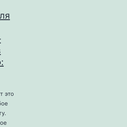
ля
–
в
:
т это
бое
ту.
ное