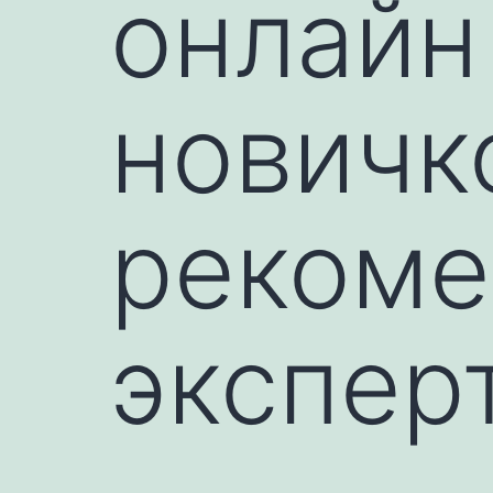
онлайн
новичк
рекоме
эксперт