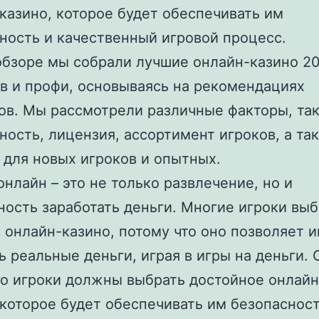
казино, которое будет обеспечивать им
ность и качественный игровой процесс.
обзоре мы собрали лучшие онлайн-казино 2
в и профи, основываясь на рекомендациях
ов. Мы рассмотрели различные факторы, так
ность, лицензия, ассортимент игроков, а та
 для новых игроков и опытных.
онлайн – это не только развлечение, но и
ость заработать деньги. Многие игроки вы
в онлайн-казино, потому что оно позволяет 
ь реальные деньги, играя в игры на деньги. 
го игроки должны выбрать достойное онлайн
 которое будет обеспечивать им безопасност