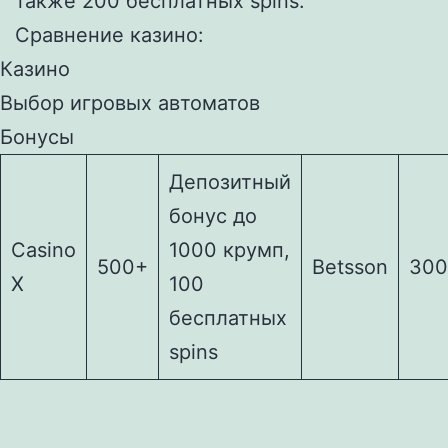
также 200 бесплатных spins.
Сравнение казино:
Казино
Выбор игровых автоматов
Бонусы
Депозитный
бонус до
Casino
1000 крумп,
500+
Betsson
300
X
100
бесплатных
spins