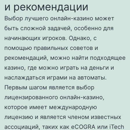
и рекомендации
Выбор лучшего онлайн-казино может
быть сложной задачей, особенно для
начинающих игроков. Однако, с
помощью правильных советов и
рекомендаций, можно найти подходящее
казино, где можно играть на деньги и
наслаждаться играми на автоматы.
Первым шагом является выбор
лицензированного онлайн-казино,
которое имеет международную
лицензию и является членом известных
ассоциаций, таких как eCOGRA или iTech