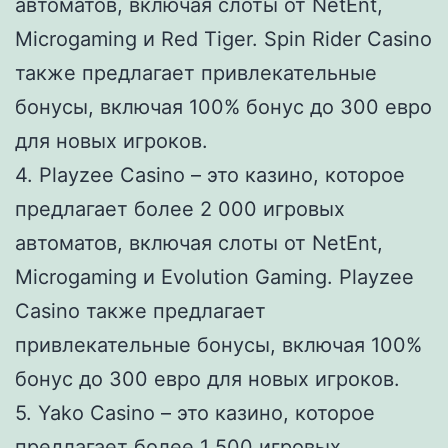
автоматов, включая слоты от NetEnt,
Microgaming и Red Tiger. Spin Rider Casino
также предлагает привлекательные
бонусы, включая 100% бонус до 300 евро
для новых игроков.
4. Playzee Casino – это казино, которое
предлагает более 2 000 игровых
автоматов, включая слоты от NetEnt,
Microgaming и Evolution Gaming. Playzee
Casino также предлагает
привлекательные бонусы, включая 100%
бонус до 300 евро для новых игроков.
5. Yako Casino – это казино, которое
предлагает более 1 500 игровых