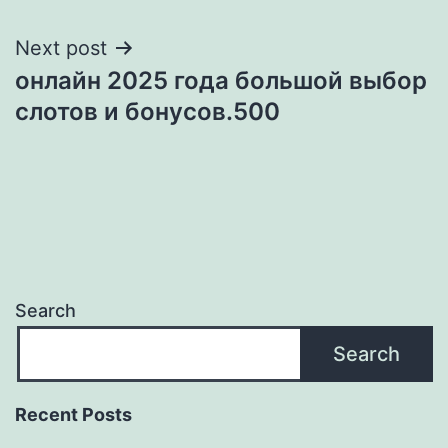
Next post
онлайн 2025 года большой выбор
слотов и бонусов.500
Search
Search
Recent Posts