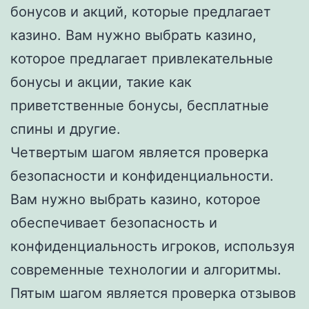
бонусов и акций, которые предлагает
казино. Вам нужно выбрать казино,
которое предлагает привлекательные
бонусы и акции, такие как
приветственные бонусы, бесплатные
спины и другие.
Четвертым шагом является проверка
безопасности и конфиденциальности.
Вам нужно выбрать казино, которое
обеспечивает безопасность и
конфиденциальность игроков, используя
современные технологии и алгоритмы.
Пятым шагом является проверка отзывов