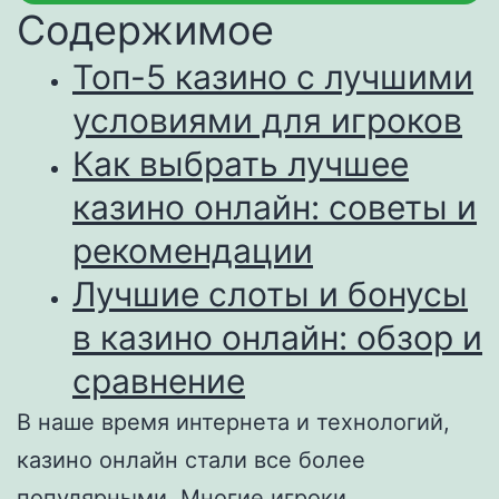
Содержимое
Топ-5 казино с лучшими
условиями для игроков
Как выбрать лучшее
казино онлайн: советы и
рекомендации
Лучшие слоты и бонусы
в казино онлайн: обзор и
сравнение
В наше время интернета и технологий,
казино онлайн стали все более
популярными. Многие игроки