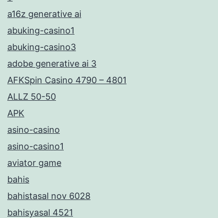
a16z generative ai
abuking-casino1
abuking-casino3
adobe generative ai 3
AFKSpin Casino 4790 – 4801
ALLZ 50-50
APK
asino-casino
asino-casino1
aviator game
bahis
bahistasal nov 6028
bahisyasal 4521