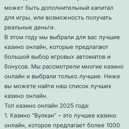
может быть дополнительный капитал
для игры, или возможность получать
реальные деньги.
В этом году мы выбрали для вас лучшие
казино онлайн, которые предлагают
большой выбор игровых автоматов и
бонусов. Мы рассмотрели многие казино
онлайн и выбрали только лучшие. Ниже
вы можете найти наш список лучших
казино онлайн.
Топ казино онлайн 2025 года:
1. Казино “Вулкан” – это лучшее казино
онлайн, которое предлагает более 1000