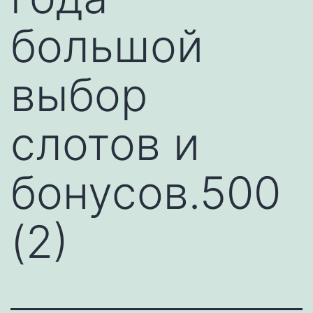
большой
выбор
слотов и
бонусов.500
(2)