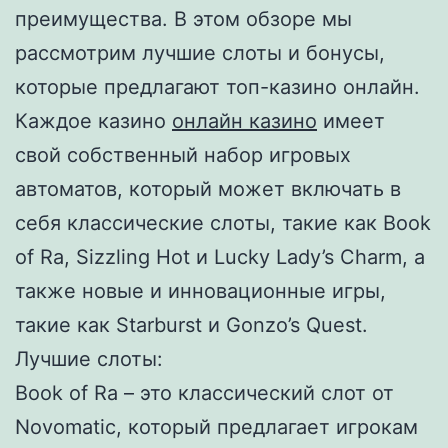
преимущества. В этом обзоре мы
рассмотрим лучшие слоты и бонусы,
которые предлагают топ-казино онлайн.
Каждое казино
онлайн казино
имеет
свой собственный набор игровых
автоматов, который может включать в
себя классические слоты, такие как Book
of Ra, Sizzling Hot и Lucky Lady’s Charm, а
также новые и инновационные игры,
такие как Starburst и Gonzo’s Quest.
Лучшие слоты:
Book of Ra – это классический слот от
Novomatic, который предлагает игрокам