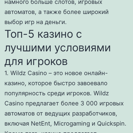
намного больше слотов, игровых
автоматов, а также более широкий
выбор игр на деньги.
Топ-5 казино с
лучшими условиями
для игроков
1. Wildz Casino – это новое онлайн-
казино, которое быстро завоевало
популярность среди игроков. Wildz
Casino предлагает более 3 000 игровых
автоматов от ведущих разработчиков,
включая NetEnt, Microgaming и Quickspin.