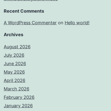
Recent Comments
A WordPress Commenter
on
Hello world!
Archives
August 2026
July 2026
June 2026
May 2026
April 2026
March 2026
February 2026
January 2026