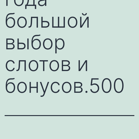
большой
выбор
слотов и
бонусов.500