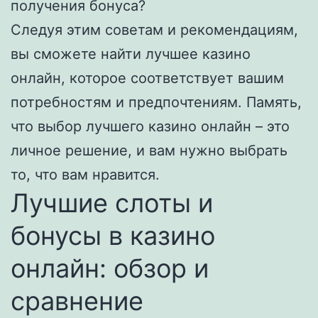
получения бонуса?
Следуя этим советам и рекомендациям,
вы сможете найти лучшее казино
онлайн, которое соответствует вашим
потребностям и предпочтениям. Память,
что выбор лучшего казино онлайн – это
личное решение, и вам нужно выбрать
то, что вам нравится.
Лучшие слоты и
бонусы в казино
онлайн: обзор и
сравнение