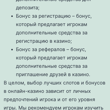
депозита;
Бонус за регистрацию – бонус,
который предлагает игрокам
дополнительные средства за
регистрацию в казино;
Бонус за рефералов – бонус,
который предлагает игрокам
дополнительные средства за
приглашение друзей в казино.
В целом, выбор лучших слотов и бонусов
в онлайн-казино зависит от личных
предпочтений игрока и от его уровня
игры. Мы рекомендуем игрокам изучить