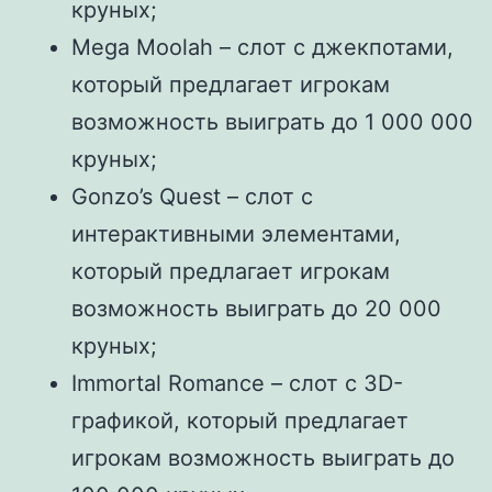
круных;
Mega Moolah – слот с джекпотами,
который предлагает игрокам
возможность выиграть до 1 000 000
круных;
Gonzo’s Quest – слот с
интерактивными элементами,
который предлагает игрокам
возможность выиграть до 20 000
круных;
Immortal Romance – слот с 3D-
графикой, который предлагает
игрокам возможность выиграть до