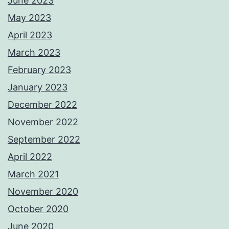
June 2023
May 2023
April 2023
March 2023
February 2023
January 2023
December 2022
November 2022
September 2022
April 2022
March 2021
November 2020
October 2020
June 2020