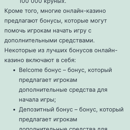
100 000 круных.
Кроме того, многие онлайн-казино
предлагают бонусы, которые могут
помочь игрокам начать игру с
дополнительными средствами.
Некоторые из лучших бонусов онлайн-
казино включают в себя:
Вelcome бонус – бонус, который
предлагает игрокам
дополнительные средства для
начала игры;
Депозитный бонус – бонус, который
предлагает игрокам
дополнительные средства для