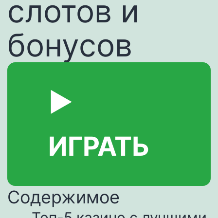
слотов и
бонусов
▶️
ИГРАТЬ
Содержимое
Топ-5 казино с лучшими