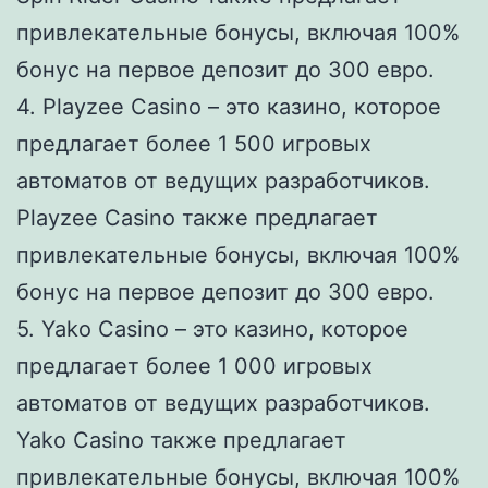
привлекательные бонусы, включая 100%
бонус на первое депозит до 300 евро.
4. Playzee Casino – это казино, которое
предлагает более 1 500 игровых
автоматов от ведущих разработчиков.
Playzee Casino также предлагает
привлекательные бонусы, включая 100%
бонус на первое депозит до 300 евро.
5. Yako Casino – это казино, которое
предлагает более 1 000 игровых
автоматов от ведущих разработчиков.
Yako Casino также предлагает
привлекательные бонусы, включая 100%