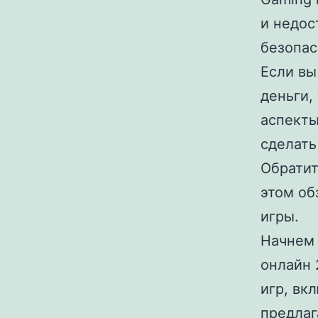
и недос
безопас
Если вы
деньги,
аспекты
сделать
Обратит
этом об
игры.
Начнем 
онлайн 
игр, вк
предлаг