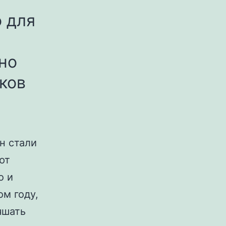
 для
но
ков
н стали
ют
о и
ом году,
чшать