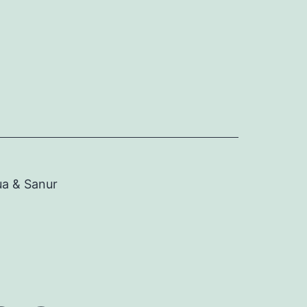
ua & Sanur