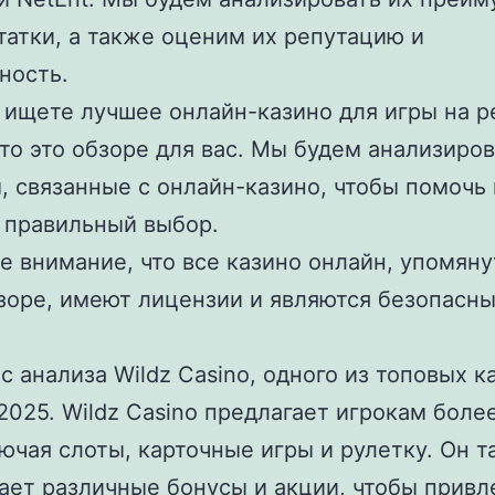
татки, а также оценим их репутацию и
ность.
 ищете лучшее онлайн-казино для игры на 
 то это обзоре для вас. Мы будем анализиров
, связанные с онлайн-казино, чтобы помочь
 правильный выбор.
е внимание, что все казино онлайн, упомяну
зоре, имеют лицензии и являются безопасн
с анализа Wildz Casino, одного из топовых к
2025. Wildz Casino предлагает игрокам боле
лючая слоты, карточные игры и рулетку. Он 
ает различные бонусы и акции, чтобы привл