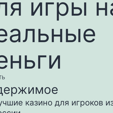
ля игры н
еальные
еньги
ТЬ
держимое
учшие казино для игроков и
оссии