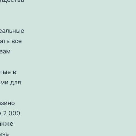
реальные
ать все
 вам
тые в
ыми для
азино
е 2 000
также
ечь