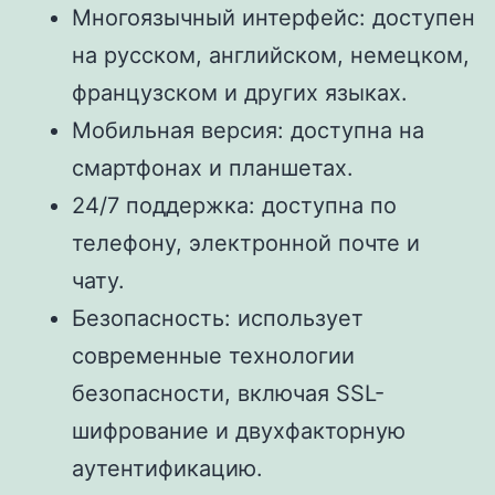
Многоязычный интерфейс: доступен
на русском, английском, немецком,
французском и других языках.
Мобильная версия: доступна на
смартфонах и планшетах.
24/7 поддержка: доступна по
телефону, электронной почте и
чату.
Безопасность: использует
современные технологии
безопасности, включая SSL-
шифрование и двухфакторную
аутентификацию.