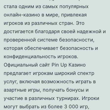
стала одним из самых популярных
онлайн-казино в мире, привлекая
игроков из различных стран. Это
достигается благодаря своей надежной и
проверенной системе безопасности,
которая обеспечивает безопасность и
конфиденциальность игроков.
Официальный сайт Pin Up Казино
предлагает игрокам широкий спектр
услуг, включая возможность играть в
азартные игры, получать бонусы и
участие в различных турнирах. Игроки
могут выбрать из более 3 000 игр,