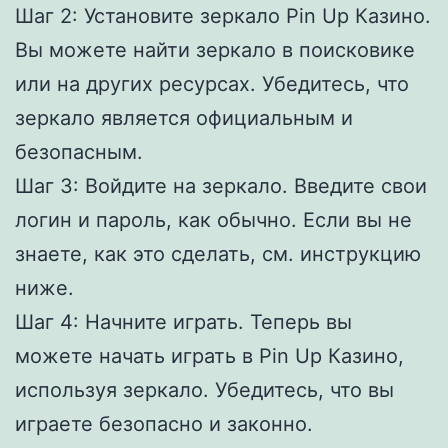
Шаг 2: Установите зеркало Pin Up Казино.
Вы можете найти зеркало в поисковике
или на других ресурсах. Убедитесь, что
зеркало является официальным и
безопасным.
Шаг 3: Войдите на зеркало. Введите свои
логин и пароль, как обычно. Если вы не
знаете, как это сделать, см. инструкцию
ниже.
Шаг 4: Начните играть. Теперь вы
можете начать играть в Pin Up Казино,
используя зеркало. Убедитесь, что вы
играете безопасно и законно.