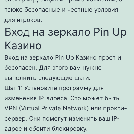
также безопасные и честные условия
для игроков.
Вход на зеркало Pin Up
Казино
Вход на зеркало Pin Up Казино прост и
безопасен. Для этого вам нужно
выполнить следующие шаги:
Шаг 1: Установите программу для
изменения IP-адреса. Это может быть
VPN (Virtual Private Network) или прокси-
сервер. Они помогут изменить ваш IP-
адрес и обойти блокировку.