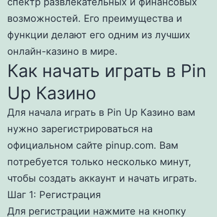
спектр развлекательных и финансовых
возможностей. Его преимущества и
функции делают его одним из лучших
онлайн-казино в мире.
Как начать играть в Pin
Up Казино
Для начала играть в Pin Up Казино вам
нужно зарегистрироваться на
официальном сайте pinup.com. Вам
потребуется только несколько минут,
чтобы создать аккаунт и начать играть.
Шаг 1: Регистрация
Для регистрации нажмите на кнопку