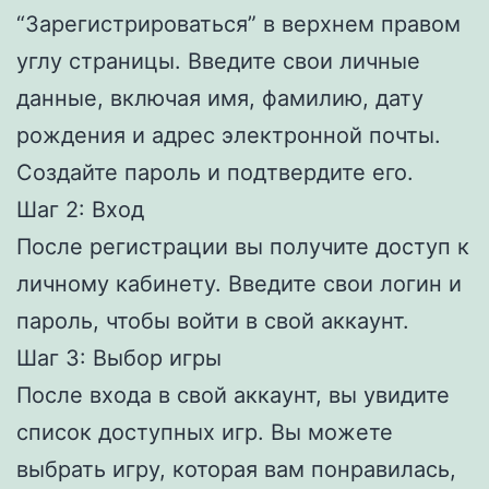
“Зарегистрироваться” в верхнем правом
углу страницы. Введите свои личные
данные, включая имя, фамилию, дату
рождения и адрес электронной почты.
Создайте пароль и подтвердите его.
Шаг 2: Вход
После регистрации вы получите доступ к
личному кабинету. Введите свои логин и
пароль, чтобы войти в свой аккаунт.
Шаг 3: Выбор игры
После входа в свой аккаунт, вы увидите
список доступных игр. Вы можете
выбрать игру, которая вам понравилась,