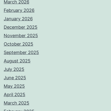
March 2026
February 2026
January 2026
December 2025
November 2025
October 2025
September 2025
August 2025
July 2025
June 2025
May 2025
April 2025
March 2025