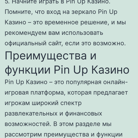
5. Начните играть в Pin Up Казино.
Помните, что вход на зеркало Pin Up
Казино – это временное решение, и мы
рекомендуем вам использовать
официальный сайт, если это возможно.
Преимущества и
функции Pin Up Казино
Pin Up Казино – это популярная онлайн-
игровая платформа, которая предлагает
игрокам широкий спектр
развлекательных и финансовых
возможностей. В этом разделе мы
рассмотрим преимущества и функции