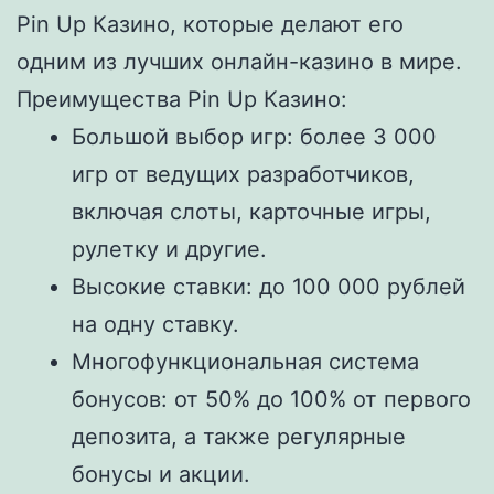
Pin Up Казино, которые делают его
одним из лучших онлайн-казино в мире.
Преимущества Pin Up Казино:
Большой выбор игр: более 3 000
игр от ведущих разработчиков,
включая слоты, карточные игры,
рулетку и другие.
Высокие ставки: до 100 000 рублей
на одну ставку.
Многофункциональная система
бонусов: от 50% до 100% от первого
депозита, а также регулярные
бонусы и акции.