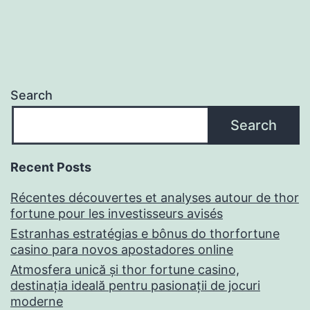
Search
Search
Recent Posts
Récentes découvertes et analyses autour de thor
fortune pour les investisseurs avisés
Estranhas estratégias e bônus do thorfortune
casino para novos apostadores online
Atmosfera unică și thor fortune casino,
destinația ideală pentru pasionații de jocuri
moderne