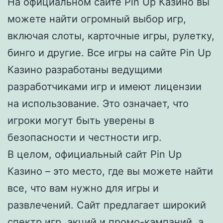
На официальном сайте Pin Up Казино вы
можете найти огромный выбор игр,
включая слоты, карточные игры, рулетку,
бинго и другие. Все игры на сайте Pin Up
Казино разработаны ведущими
разработчиками игр и имеют лицензии
на использование. Это означает, что
игроки могут быть уверены в
безопасности и честности игр.
В целом, официальный сайт Pin Up
Казино – это место, где вы можете найти
все, что вам нужно для игры и
развлечений. Сайт предлагает широкий
спектр игр, акций и промо-кампаний, а