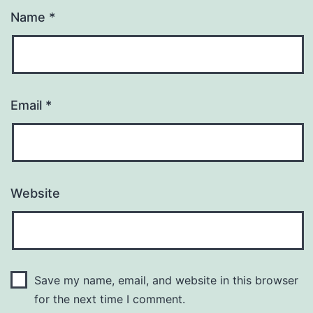
Name
*
Email
*
Website
Save my name, email, and website in this browser
for the next time I comment.