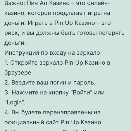
Важно: Пин Ап Казино – это онлайн-
казино, которое предлагает игры на
деньги. Играть в Pin Up Казино – это
риск, и вы должны быть готовы потерять
деньги.
Инструкция по входу на зеркало
1. Откройте зеркало Pin Up Казино в
браузере.
2. Введите ваш логин и пароль.
3. Нажмите на кнопку “Войти” или
“Login”.
4. Вы будете перенаправлены на
официальный сайт Pin Up Казино.