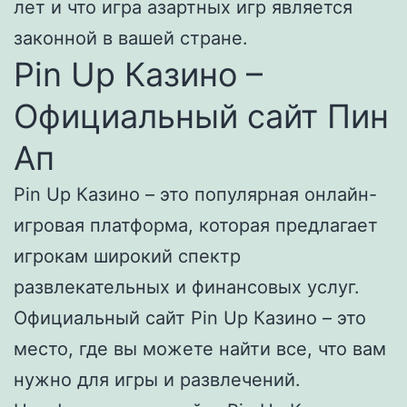
лет и что игра азартных игр является
законной в вашей стране.
Pin Up Казино –
Официальный сайт Пин
Ап
Pin Up Казино – это популярная онлайн-
игровая платформа, которая предлагает
игрокам широкий спектр
развлекательных и финансовых услуг.
Официальный сайт Pin Up Казино – это
место, где вы можете найти все, что вам
нужно для игры и развлечений.