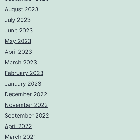
August 2023
July 2023
June 2023
May 2023
April 2023
March 2023
February 2023
January 2023
December 2022
November 2022
September 2022
April 2022
March 2021