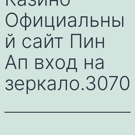
Официальны
й сайт Пин
Ап вход на
зеркало.3070