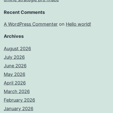
Recent Comments
A WordPress Commenter
on
Hello world!
Archives
August 2026
July 2026
June 2026
May 2026
April 2026
March 2026
February 2026
January 2026