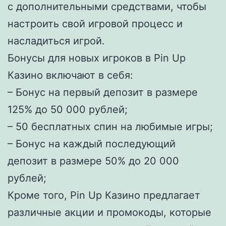
с дополнительными средствами, чтобы
настроить свой игровой процесс и
насладиться игрой.
Бонусы для новых игроков в Pin Up
Казино включают в себя:
– Бонус на первый депозит в размере
125% до 50 000 рублей;
– 50 бесплатных спин на любимые игры;
– Бонус на каждый последующий
депозит в размере 50% до 20 000
рублей;
Кроме того, Pin Up Казино предлагает
различные акции и промокоды, которые