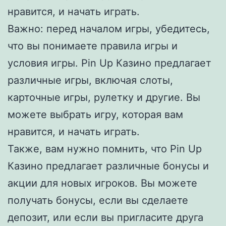
нравится, и начать играть.
Важно: перед началом игры, убедитесь,
что вы понимаете правила игры и
условия игры. Pin Up Казино предлагает
различные игры, включая слоты,
карточные игры, рулетку и другие. Вы
можете выбрать игру, которая вам
нравится, и начать играть.
Также, вам нужно помнить, что Pin Up
Казино предлагает различные бонусы и
акции для новых игроков. Вы можете
получать бонусы, если вы сделаете
депозит, или если вы пригласите друга