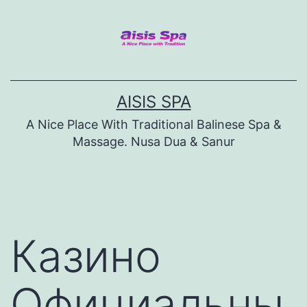
Skip
to
content
AISIS SPA
A Nice Place With Traditional Balinese Spa &
Massage. Nusa Dua & Sanur
Казино
Официальны