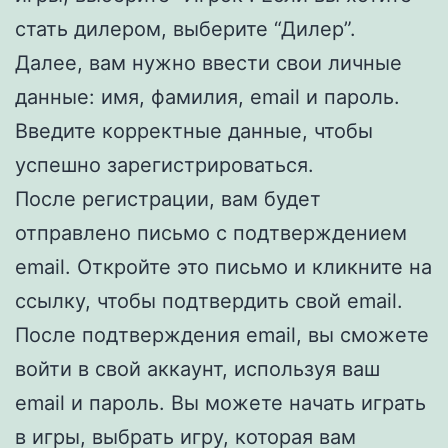
стать дилером, выберите “Дилер”.
Далее, вам нужно ввести свои личные
данные: имя, фамилия, email и пароль.
Введите корректные данные, чтобы
успешно зарегистрироваться.
После регистрации, вам будет
отправлено письмо с подтверждением
email. Откройте это письмо и кликните на
ссылку, чтобы подтвердить свой email.
После подтверждения email, вы сможете
войти в свой аккаунт, используя ваш
email и пароль. Вы можете начать играть
в игры, выбрать игру, которая вам