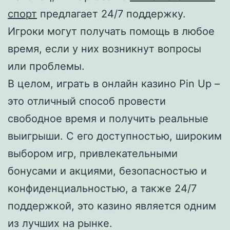
спорт
предлагает 24/7 поддержку.
Игроки могут получать помощь в любое
время, если у них возникнут вопросы
или проблемы.
В целом, играть в онлайн казино Pin Up –
это отличный способ провести
свободное время и получить реальные
выигрыши. С его доступностью, широким
выбором игр, привлекательными
бонусами и акциями, безопасностью и
конфиденциальностью, а также 24/7
поддержкой, это казино является одним
из лучших на рынке.