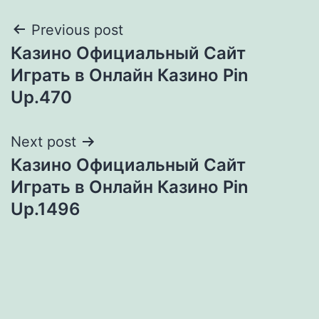
Post
Previous post
Казино Официальный Сайт
navigation
Играть в Онлайн Казино Pin
Up.470
Next post
Казино Официальный Сайт
Играть в Онлайн Казино Pin
Up.1496