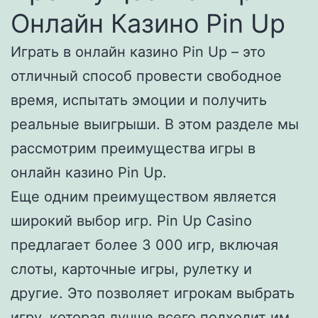
Онлайн Казино Pin Up
Играть в онлайн казино Pin Up – это
отличный способ провести свободное
время, испытать эмоции и получить
реальные выигрыши. В этом разделе мы
рассмотрим преимущества игры в
онлайн казино Pin Up.
Еще одним преимуществом является
широкий выбор игр. Pin Up Casino
предлагает более 3 000 игр, включая
слоты, карточные игры, рулетку и
другие. Это позволяет игрокам выбрать
игру, которая лучше всего подходит им.