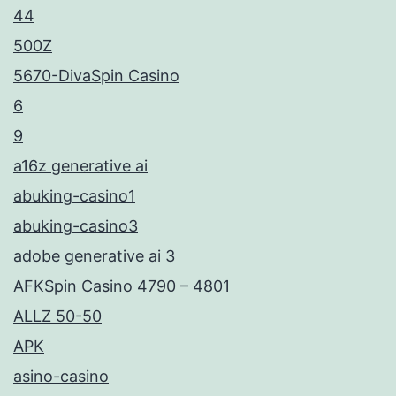
44
500Z
5670-DivaSpin Casino
6
9
a16z generative ai
abuking-casino1
abuking-casino3
adobe generative ai 3
AFKSpin Casino 4790 – 4801
ALLZ 50-50
APK
asino-casino