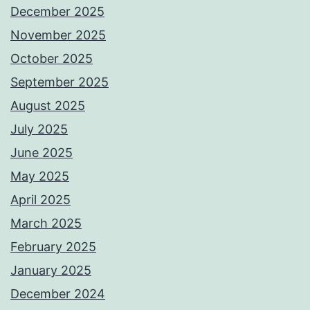
December 2025
November 2025
October 2025
September 2025
August 2025
July 2025
June 2025
May 2025
April 2025
March 2025
February 2025
January 2025
December 2024