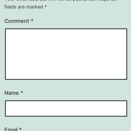
fields are marked
*
Comment
*
Name
*
Email
*