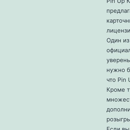
Pin Up 
предлаг
карточн
лицензи
Один из
официал
уверены
нужно б
что Pin
Кроме т
множест
дополни
розыгры
Если вы