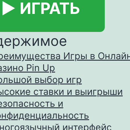
▶️ ИГРАТЬ
держимое
реимущества Игры в Онлай
азино Pin Up
ольшой выбор игр
ысокие ставки и выигрыши
езопасность и
онфиденциальность
ногоязычный интерфейс