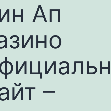
ин Ап
азино
фициаль
айт –