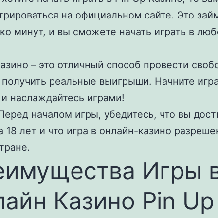
трироваться на официальном сайте. Это зай
ко минут, и вы сможете начать играть в люб
Казино – это отличный способ провести своб
 получить реальные выигрыши. Начните игр
 и наслаждайтесь играми!
Перед началом игры, убедитесь, что вы дост
а 18 лет и что игра в онлайн-казино разреше
тране.
еимущества Игры 
айн Казино Pin Up