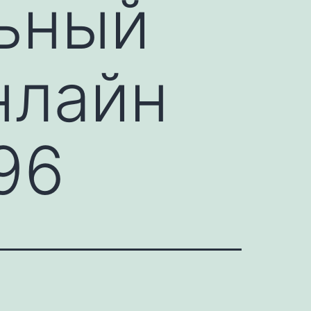
ьный
нлайн
96