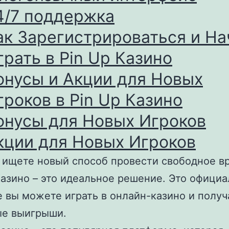
4/7 поддержка
ак Зарегистрироваться и На
грать в Pin Up Казино
онусы и Акции для Новых
гроков в Pin Up Казино
онусы для Новых Игроков
кции для Новых Игроков
 ищете новый способ провести свободное вр
Казино – это идеальное решение. Это офици
де вы можете играть в онлайн-казино и получ
ые выигрыши.