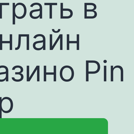
грать в
нлайн
азино Pin
p